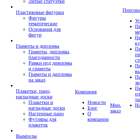
Литые статуэтки
Персон
Пластиковые фигурки
Фигуры
Ус
тематические
Пе
Основания для
ме
фигур
Пе
к
Грамоты и дипломы
Пе
Грамоты, дипломы,
пр
благодарности
ст
Рамки под димломы
Пе
и грамоты
в
Грамоты и дипломы
Пе
на заказ
зн
Пе
Плакетки, пано,
Компания
пл
наградные доски
та
Плакетки и
Новости
Мин.
Н
наградные доски
Блог
заказ
Настенные пано
О
Футляры для
компании
плакеток
Вымпелы