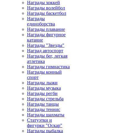
Награды хоккей
Награды волейбол
Награды баскетбол
Награды
единоборства
Награды плавание
Награды фигурное
катание
Награды "Звезды"
Наград автоспорт
Награды бег, легкая
атлетика
Награды гимнастика
Награды конный
спорт
Награды лыжи
Награды музыка
Награды регби
Награды стрельба
Награды танцы
Награды теннис
Награды шахматы
Статуэтки и
фигурки "Оскар"
Награды рыбалка