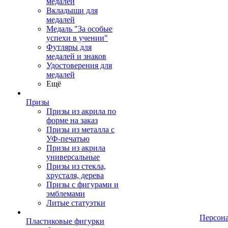
медалей
Вкладыши для
медалей
Медаль "За особые
успехи в учении"
Футляры для
медалей и знаков
Удостоверения для
медалей
Ещё
Призы
Призы из акрила по
форме на заказ
Призы из металла с
УФ-печатью
Призы из акрила
универсальные
Призы из стекла,
хрусталя, дерева
Призы с фигурами и
эмблемами
Литые статуэтки
Персон
Пластиковые фигурки