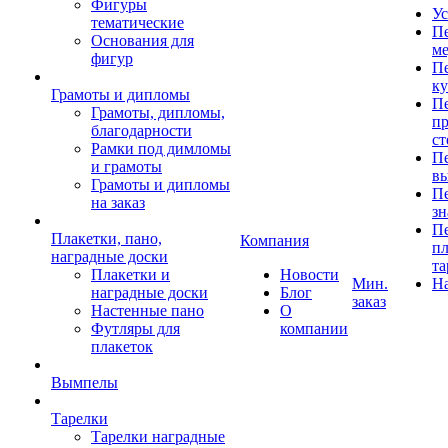
Фигуры
Ус
тематические
Пе
Основания для
ме
фигур
Пе
к
Грамоты и дипломы
Пе
Грамоты, дипломы,
пр
благодарности
ст
Рамки под димломы
Пе
и грамоты
в
Грамоты и дипломы
Пе
на заказ
зн
Пе
Плакетки, пано,
Компания
пл
наградные доски
та
Плакетки и
Новости
Мин.
Н
наградные доски
Блог
заказ
Настенные пано
О
Футляры для
компании
плакеток
Вымпелы
Тарелки
Тарелки наградные