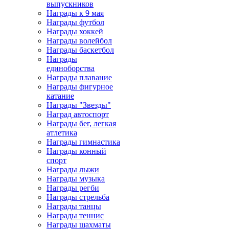
выпускников
Награды к 9 мая
Награды футбол
Награды хоккей
Награды волейбол
Награды баскетбол
Награды
единоборства
Награды плавание
Награды фигурное
катание
Награды "Звезды"
Наград автоспорт
Награды бег, легкая
атлетика
Награды гимнастика
Награды конный
спорт
Награды лыжи
Награды музыка
Награды регби
Награды стрельба
Награды танцы
Награды теннис
Награды шахматы