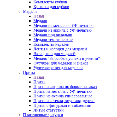
Комплекты кубков
Крышки для кубков
Медали
Назад
Медали
Медали из металла с УФ-печатью
Медали из акрила с УФ-печатью
Медали под вкладыш
Медали тематические
Комплекты медалей
Ленты и колодки для медалей
Вкладыши для медалей
Медаль "За особые успехи в учении"
Футляры для медалей и знаков
Удостоверения для медалей
Призы
Назад
Призы
Призы из акрила по форме на заказ
Призы из металла с УФ-печатью
Призы из акрила универсальные
Призы из стекла, хрусталя, дерева
Призы с фигурами и эмблемами
Литые статуэтки
Пластиковые фигурки