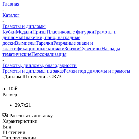
Главная
-
Каталог
-
Грамоты и дипломы
Кубки
Медали
Призы
Пластиковые фигурки
Грамоты и
дипломы
Плакетки, пано, наградные
доски
Вымпелы
Тарелки
Разрядные знаки и
классификационные книжки
Значки
Сувениры
Награды
тематические
Персонализация
-
Грамоты, дипломы, благодарности
Грамоты и дипломы на заказ
Рамки под димломы и грамоты
-
Диплом III степени - GR73
от
10 ₽
Размер
29,7x21
Рассчитать доставку
Характеристики
Вид
III степени
Тип продукции