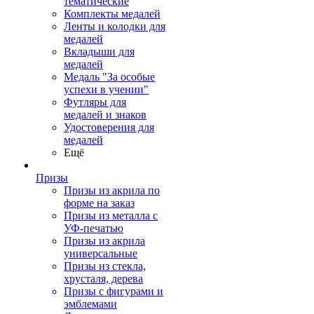
тематические
Комплекты медалей
Ленты и колодки для
медалей
Вкладыши для
медалей
Медаль "За особые
успехи в учении"
Футляры для
медалей и знаков
Удостоверения для
медалей
Ещё
Призы
Призы из акрила по
форме на заказ
Призы из металла с
УФ-печатью
Призы из акрила
универсальные
Призы из стекла,
хрусталя, дерева
Призы с фигурами и
эмблемами