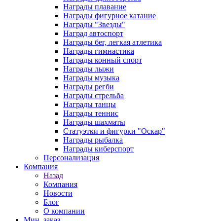
Награды плавание
Награды фигурное катание
Награды "Звезды"
Наград автоспорт
Награды бег, легкая атлетика
Награды гимнастика
Награды конный спорт
Награды лыжи
Награды музыка
Награды регби
Награды стрельба
Награды танцы
Награды теннис
Награды шахматы
Статуэтки и фигурки "Оскар"
Награды рыбалка
Награды киберспорт
Персонализация
Компания
Назад
Компания
Новости
Блог
О компании
Мин. заказ