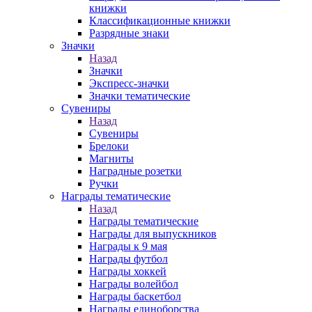
книжки
Классификационные книжки
Разрядные знаки
Значки
Назад
Значки
Экспресс-значки
Значки тематические
Сувениры
Назад
Сувениры
Брелоки
Магниты
Наградные розетки
Ручки
Награды тематические
Назад
Награды тематические
Награды для выпускников
Награды к 9 мая
Награды футбол
Награды хоккей
Награды волейбол
Награды баскетбол
Награды единоборства