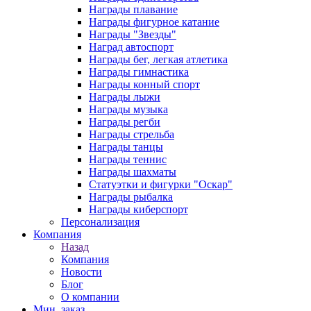
Награды плавание
Награды фигурное катание
Награды "Звезды"
Наград автоспорт
Награды бег, легкая атлетика
Награды гимнастика
Награды конный спорт
Награды лыжи
Награды музыка
Награды регби
Награды стрельба
Награды танцы
Награды теннис
Награды шахматы
Статуэтки и фигурки "Оскар"
Награды рыбалка
Награды киберспорт
Персонализация
Компания
Назад
Компания
Новости
Блог
О компании
Мин. заказ