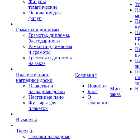
Фигуры
Ус
тематические
Пе
Основания для
ме
фигур
Пе
к
Грамоты и дипломы
Пе
Грамоты, дипломы,
пр
благодарности
ст
Рамки под димломы
Пе
и грамоты
в
Грамоты и дипломы
Пе
на заказ
зн
Пе
Плакетки, пано,
Компания
пл
наградные доски
та
Плакетки и
Новости
Мин.
Н
наградные доски
Блог
заказ
Настенные пано
О
Футляры для
компании
плакеток
Вымпелы
Тарелки
Тарелки наградные