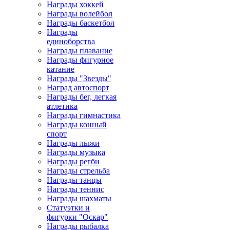
Награды хоккей
Награды волейбол
Награды баскетбол
Награды
единоборства
Награды плавание
Награды фигурное
катание
Награды "Звезды"
Наград автоспорт
Награды бег, легкая
атлетика
Награды гимнастика
Награды конный
спорт
Награды лыжи
Награды музыка
Награды регби
Награды стрельба
Награды танцы
Награды теннис
Награды шахматы
Статуэтки и
фигурки "Оскар"
Награды рыбалка