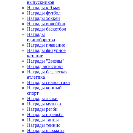
выпускников
Награды к 9 мая
Награды футбол
Награды хоккей
Награды волейбол
Награды баскетбол
Награды
единоборства
Награды плавание
Награды фигурное
катание
Награды "Звезды"
Наград автоспорт
Награды бег, легкая
атлетика
Награды гимнастика
Награды конный
спорт
Награды лыжи
Награды музыка
Награды регби
Награды стрельба
Награды танцы
Награды теннис
Награды шахматы