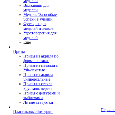
медалей
Вкладыши для
медалей
Медаль "За особые
успехи в учении"
Футляры для
медалей и знаков
Удостоверения для
медалей
Ещё
Призы
Призы из акрила по
форме на заказ
Призы из металла с
УФ-печатью
Призы из акрила
универсальные
Призы из стекла,
хрусталя, дерева
Призы с фигурами и
эмблемами
Литые статуэтки
Персон
Пластиковые фигурки