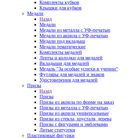
Комплекты кубков
Крышки для кубков
Медали
Назад
Медали
Медали из металла с УФ-печатью
Медали из акрила с УФ-печатью
Медали под вкладыш
Медали тематические
Комплекты медалей
Ленты и колодки для медалей
Вкладыши для медалей
Медаль "За особые успехи в учении"
Футляры для медалей и знаков
Удостоверения для медалей
Призы
Назад
Призы
Призы из акрила по форме на заказ
Призы из металла с УФ-печатью
Призы из акрила универсальные
Призы из стекла, хрусталя, дерева
Призы с фигурами и эмблемами
Литые статуэтки
Пластиковые фигурки