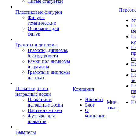
Литые статуэтки
Персон
Пластиковые фигурки
Фигуры
Ус
тематические
Пе
Основания для
ме
фигур
Пе
к
Грамоты и дипломы
Пе
Грамоты, дипломы,
пр
благодарности
ст
Рамки под димломы
Пе
и грамоты
в
Грамоты и дипломы
Пе
на заказ
зн
Пе
Плакетки, пано,
Компания
пл
наградные доски
та
Плакетки и
Новости
Мин.
Н
наградные доски
Блог
заказ
Настенные пано
О
Футляры для
компании
плакеток
Вымпелы