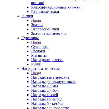
книжки
Классификационные книжки
Разрядные знаки
Значки
Назад
Значки
Экспресс-значки
Значки тематические
Сувениры
Назад
Сувениры
Брелоки
Магниты
Наградные розетки
Ручки
Награды тематические
Назад
Награды тематические
Награды для выпускников
Награды к 9 мая
Награды футбол
Награды хоккей
Награды волейбол
Награды баскетбол
Награды единоборства