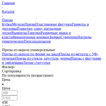
Главная
-
Каталог
-
Призы
Кубки
Медали
Призы
Пластиковые фигурки
Грамоты и
дипломы
Плакетки, пано, наградные
доски
Вымпелы
Тарелки
Разрядные знаки и
классификационные книжки
Значки
Сувениры
Награды
тематические
Персонализация
-
Призы из акрила универсальные
Призы из акрила по форме на заказ
Призы из металла с УФ-
печатью
Призы из стекла, хрусталя, дерева
Призы с фигурами
и эмблемами
Литые статуэтки
Фильтр:
Сортировка
По популярности (возрастание)
Цена
Цена
438