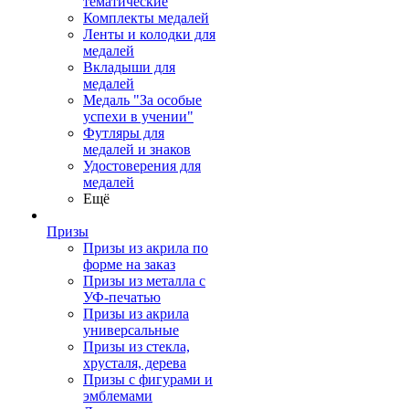
тематические
Комплекты медалей
Ленты и колодки для
медалей
Вкладыши для
медалей
Медаль "За особые
успехи в учении"
Футляры для
медалей и знаков
Удостоверения для
медалей
Ещё
Призы
Призы из акрила по
форме на заказ
Призы из металла с
УФ-печатью
Призы из акрила
универсальные
Призы из стекла,
хрусталя, дерева
Призы с фигурами и
эмблемами