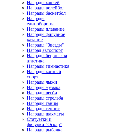
Награды хоккей
Награды волейбол
Награды баскетбол
Награды
единоборства
Награды плавание
Награды фигурное
катание
Награды "Звезды"
Наград автоспорт
Награды бег, легкая
атлетика
Награды гимнастика
Награды конный
спорт
Награды лыжи
Награды музыка
Награды регби
Награды стрельба
Награды танцы
Награды теннис
Награды шахматы
Статуэтки и
фигурки "Оскар"
Награды рыбалка