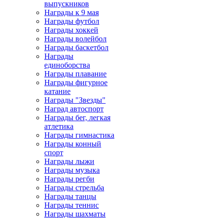
выпускников
Награды к 9 мая
Награды футбол
Награды хоккей
Награды волейбол
Награды баскетбол
Награды
единоборства
Награды плавание
Награды фигурное
катание
Награды "Звезды"
Наград автоспорт
Награды бег, легкая
атлетика
Награды гимнастика
Награды конный
спорт
Награды лыжи
Награды музыка
Награды регби
Награды стрельба
Награды танцы
Награды теннис
Награды шахматы