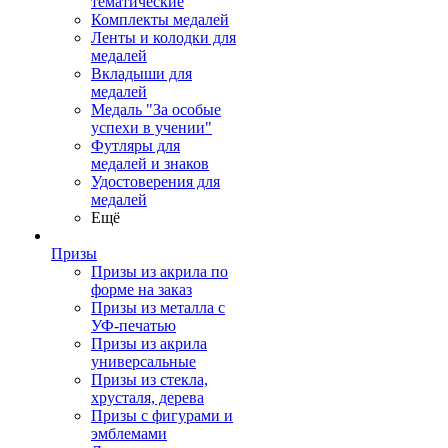
тематические
Комплекты медалей
Ленты и колодки для
медалей
Вкладыши для
медалей
Медаль "За особые
успехи в учении"
Футляры для
медалей и знаков
Удостоверения для
медалей
Ещё
Призы
Призы из акрила по
форме на заказ
Призы из металла с
УФ-печатью
Призы из акрила
универсальные
Призы из стекла,
хрусталя, дерева
Призы с фигурами и
эмблемами