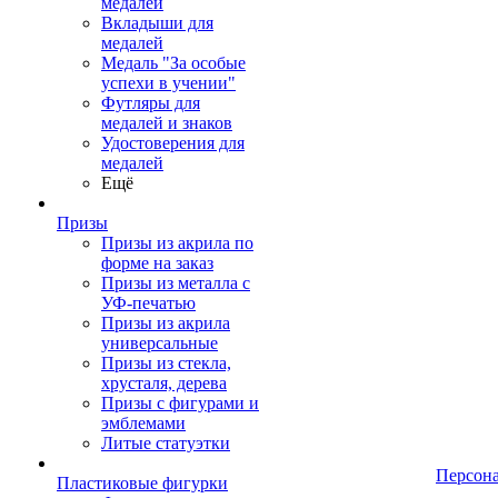
медалей
Вкладыши для
медалей
Медаль "За особые
успехи в учении"
Футляры для
медалей и знаков
Удостоверения для
медалей
Ещё
Призы
Призы из акрила по
форме на заказ
Призы из металла с
УФ-печатью
Призы из акрила
универсальные
Призы из стекла,
хрусталя, дерева
Призы с фигурами и
эмблемами
Литые статуэтки
Персон
Пластиковые фигурки