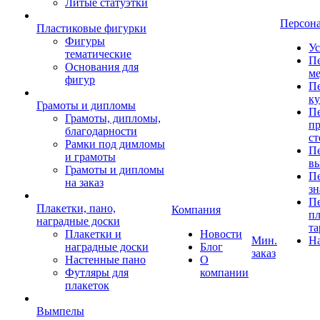
Литые статуэтки
Персон
Пластиковые фигурки
Фигуры
Ус
тематические
Пе
Основания для
ме
фигур
Пе
к
Грамоты и дипломы
Пе
Грамоты, дипломы,
пр
благодарности
ст
Рамки под димломы
Пе
и грамоты
в
Грамоты и дипломы
Пе
на заказ
зн
Пе
Плакетки, пано,
Компания
пл
наградные доски
та
Плакетки и
Новости
Мин.
Н
наградные доски
Блог
заказ
Настенные пано
О
Футляры для
компании
плакеток
Вымпелы