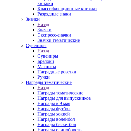
книжки
Классификационные книжки
Разрядные знаки
Значки
Назад
Значки
Экспресс-значки
Значки тематические
Сувениры
Назад
Сувениры
Брелоки
Магниты
Наградные розетки
Ручки
Награды тематические
Назад
Награды тематические
Награды для выпускников
Награды к 9 мая
Награды футбол
Награды хоккей
Награды волейбол
Награды баскетбол
Награды единоборства