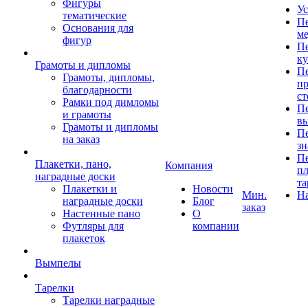
Фигуры
Ус
тематические
Пе
Основания для
ме
фигур
Пе
к
Грамоты и дипломы
Пе
Грамоты, дипломы,
пр
благодарности
ст
Рамки под димломы
Пе
и грамоты
в
Грамоты и дипломы
Пе
на заказ
зн
Пе
Плакетки, пано,
Компания
пл
наградные доски
та
Плакетки и
Новости
Мин.
Н
наградные доски
Блог
заказ
Настенные пано
О
Футляры для
компании
плакеток
Вымпелы
Тарелки
Тарелки наградные