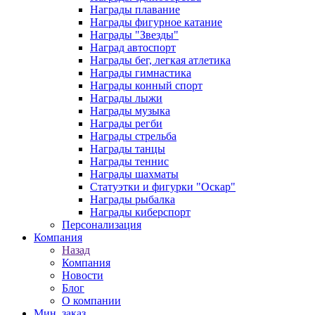
Награды плавание
Награды фигурное катание
Награды "Звезды"
Наград автоспорт
Награды бег, легкая атлетика
Награды гимнастика
Награды конный спорт
Награды лыжи
Награды музыка
Награды регби
Награды стрельба
Награды танцы
Награды теннис
Награды шахматы
Статуэтки и фигурки "Оскар"
Награды рыбалка
Награды киберспорт
Персонализация
Компания
Назад
Компания
Новости
Блог
О компании
Мин. заказ