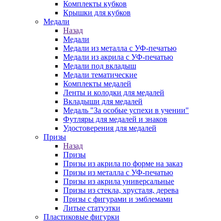
Комплекты кубков
Крышки для кубков
Медали
Назад
Медали
Медали из металла с УФ-печатью
Медали из акрила с УФ-печатью
Медали под вкладыш
Медали тематические
Комплекты медалей
Ленты и колодки для медалей
Вкладыши для медалей
Медаль "За особые успехи в учении"
Футляры для медалей и знаков
Удостоверения для медалей
Призы
Назад
Призы
Призы из акрила по форме на заказ
Призы из металла с УФ-печатью
Призы из акрила универсальные
Призы из стекла, хрусталя, дерева
Призы с фигурами и эмблемами
Литые статуэтки
Пластиковые фигурки