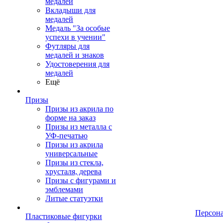
медалей
Вкладыши для
медалей
Медаль "За особые
успехи в учении"
Футляры для
медалей и знаков
Удостоверения для
медалей
Ещё
Призы
Призы из акрила по
форме на заказ
Призы из металла с
УФ-печатью
Призы из акрила
универсальные
Призы из стекла,
хрусталя, дерева
Призы с фигурами и
эмблемами
Литые статуэтки
Персон
Пластиковые фигурки