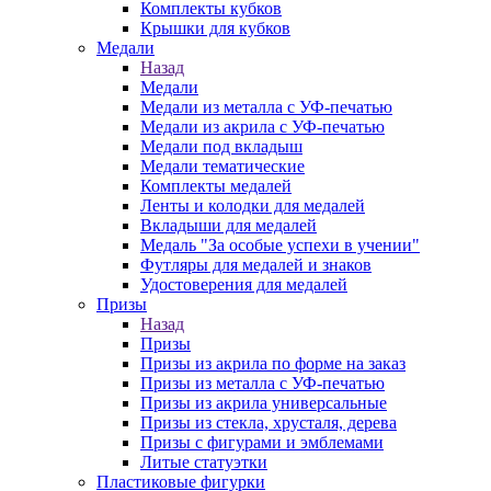
Комплекты кубков
Крышки для кубков
Медали
Назад
Медали
Медали из металла с УФ-печатью
Медали из акрила с УФ-печатью
Медали под вкладыш
Медали тематические
Комплекты медалей
Ленты и колодки для медалей
Вкладыши для медалей
Медаль "За особые успехи в учении"
Футляры для медалей и знаков
Удостоверения для медалей
Призы
Назад
Призы
Призы из акрила по форме на заказ
Призы из металла с УФ-печатью
Призы из акрила универсальные
Призы из стекла, хрусталя, дерева
Призы с фигурами и эмблемами
Литые статуэтки
Пластиковые фигурки