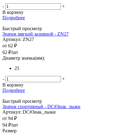
-
+
В корзину
Подробнее
Быстрый просмотр
Значок мягкий заливной - ZN27
Артикул: ZN27
от
62 ₽
62
₽
/шт
Диаметр значка(мм):
25
-
+
В корзину
Подробнее
Быстрый просмотр
Значок спортивный - DC#Знак_лыжи
Артикул: DC#Знак_лыжи
от
94 ₽
94
₽
/шт
Размер