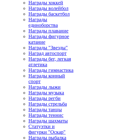
Награды хоккей
Награды волейбол
Награды баскетбол
Награды
единоборства
Награды плавание
Награды фигурное
катание
Награды "Звезды"
Наград автоспорт
Награды бег, легкая
атлетика
Награды гимнастика
Награды конный
спорт
Награды лыжи
Награды музыка
Награды регби
Награды стрельба
Награды танцы
Награды теннис
Награды шахматы
Статуэтки и
фигурки "Оскар"
Награды рыбалка