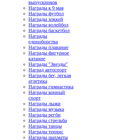
выпускников
Награды к 9 мая
Награды футбол
Награды хоккей
Награды волейбол
Награды баскетбол
Награды
единоборства
Награды плавание
Награды фигурное
катание
Награды "Звезды"
Наград автоспорт
Награды бег, легкая
атлетика
Награды гимнастика
Награды конный
спорт
Награды лыжи
Награды музыка
Награды регби
Награды стрельба
Награды танцы
Награды теннис
Награды шахматы