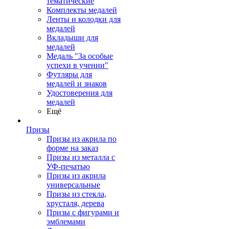
тематические
Комплекты медалей
Ленты и колодки для
медалей
Вкладыши для
медалей
Медаль "За особые
успехи в учении"
Футляры для
медалей и знаков
Удостоверения для
медалей
Ещё
Призы
Призы из акрила по
форме на заказ
Призы из металла с
УФ-печатью
Призы из акрила
универсальные
Призы из стекла,
хрусталя, дерева
Призы с фигурами и
эмблемами