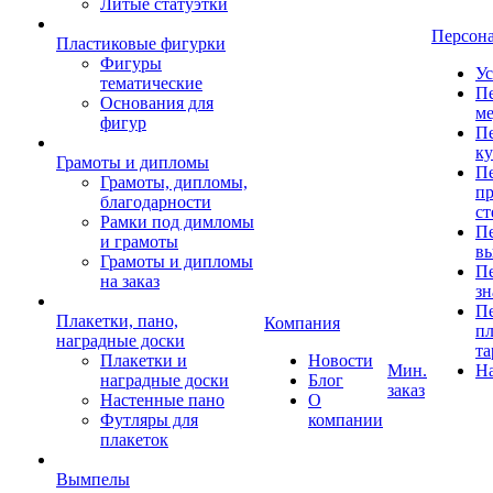
Литые статуэтки
Персон
Пластиковые фигурки
Фигуры
Ус
тематические
Пе
Основания для
ме
фигур
Пе
к
Грамоты и дипломы
Пе
Грамоты, дипломы,
пр
благодарности
ст
Рамки под димломы
Пе
и грамоты
в
Грамоты и дипломы
Пе
на заказ
зн
Пе
Плакетки, пано,
Компания
пл
наградные доски
та
Плакетки и
Новости
Мин.
Н
наградные доски
Блог
заказ
Настенные пано
О
Футляры для
компании
плакеток
Вымпелы