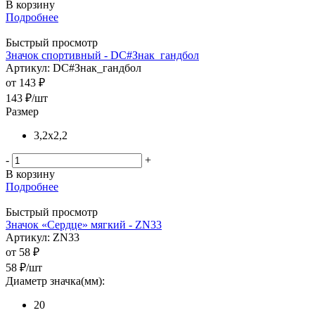
В корзину
Подробнее
Быстрый просмотр
Значок спортивный - DC#Знак_гандбол
Артикул: DC#Знак_гандбол
от
143 ₽
143
₽
/шт
Размер
3,2x2,2
-
+
В корзину
Подробнее
Быстрый просмотр
Значок «Сердце» мягкий - ZN33
Артикул: ZN33
от
58 ₽
58
₽
/шт
Диаметр значка(мм):
20