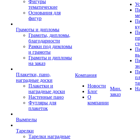
Фигуры
Ус
тематические
Пе
Основания для
ме
фигур
Пе
к
Грамоты и дипломы
Пе
Грамоты, дипломы,
пр
благодарности
ст
Рамки под димломы
Пе
и грамоты
в
Грамоты и дипломы
Пе
на заказ
зн
Пе
Плакетки, пано,
Компания
пл
наградные доски
та
Плакетки и
Новости
Мин.
Н
наградные доски
Блог
заказ
Настенные пано
О
Футляры для
компании
плакеток
Вымпелы
Тарелки
Тарелки наградные