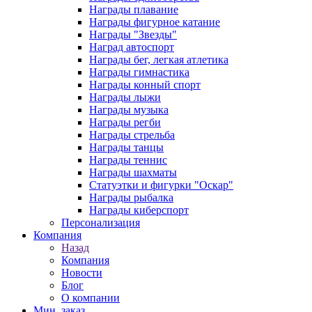
Награды плавание
Награды фигурное катание
Награды "Звезды"
Наград автоспорт
Награды бег, легкая атлетика
Награды гимнастика
Награды конный спорт
Награды лыжи
Награды музыка
Награды регби
Награды стрельба
Награды танцы
Награды теннис
Награды шахматы
Статуэтки и фигурки "Оскар"
Награды рыбалка
Награды киберспорт
Персонализация
Компания
Назад
Компания
Новости
Блог
О компании
Мин. заказ