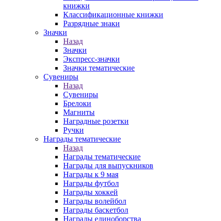
книжки
Классификационные книжки
Разрядные знаки
Значки
Назад
Значки
Экспресс-значки
Значки тематические
Сувениры
Назад
Сувениры
Брелоки
Магниты
Наградные розетки
Ручки
Награды тематические
Назад
Награды тематические
Награды для выпускников
Награды к 9 мая
Награды футбол
Награды хоккей
Награды волейбол
Награды баскетбол
Награды единоборства