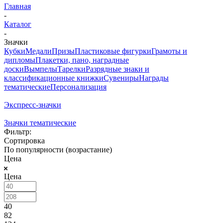
Главная
-
Каталог
-
Значки
Кубки
Медали
Призы
Пластиковые фигурки
Грамоты и
дипломы
Плакетки, пано, наградные
доски
Вымпелы
Тарелки
Разрядные знаки и
классификационные книжки
Сувениры
Награды
тематические
Персонализация
Экспресс-значки
Значки тематические
Фильтр:
Сортировка
По популярности (возрастание)
Цена
Цена
40
82