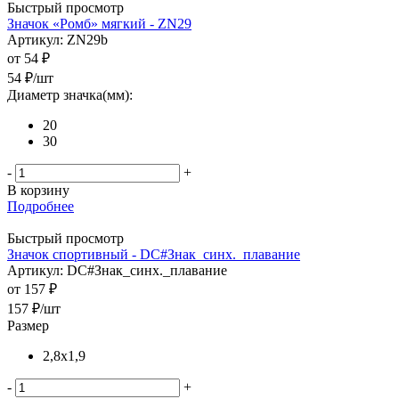
Быстрый просмотр
Значок «Ромб» мягкий - ZN29
Артикул: ZN29b
от
54 ₽
54
₽
/шт
Диаметр значка(мм):
20
30
-
+
В корзину
Подробнее
Быстрый просмотр
Значок спортивный - DC#Знак_синх._плавание
Артикул: DC#Знак_синх._плавание
от
157 ₽
157
₽
/шт
Размер
2,8x1,9
-
+