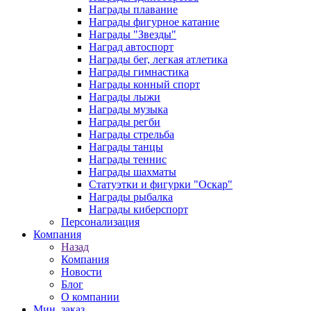
Награды плавание
Награды фигурное катание
Награды "Звезды"
Наград автоспорт
Награды бег, легкая атлетика
Награды гимнастика
Награды конный спорт
Награды лыжи
Награды музыка
Награды регби
Награды стрельба
Награды танцы
Награды теннис
Награды шахматы
Статуэтки и фигурки "Оскар"
Награды рыбалка
Награды киберспорт
Персонализация
Компания
Назад
Компания
Новости
Блог
О компании
Мин. заказ