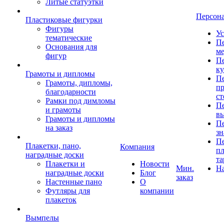
Литые статуэтки
Персон
Пластиковые фигурки
Фигуры
Ус
тематические
Пе
Основания для
ме
фигур
Пе
к
Грамоты и дипломы
Пе
Грамоты, дипломы,
пр
благодарности
ст
Рамки под димломы
Пе
и грамоты
в
Грамоты и дипломы
Пе
на заказ
зн
Пе
Плакетки, пано,
Компания
пл
наградные доски
та
Плакетки и
Новости
Мин.
Н
наградные доски
Блог
заказ
Настенные пано
О
Футляры для
компании
плакеток
Вымпелы