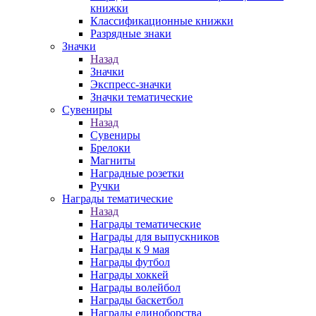
книжки
Классификационные книжки
Разрядные знаки
Значки
Назад
Значки
Экспресс-значки
Значки тематические
Сувениры
Назад
Сувениры
Брелоки
Магниты
Наградные розетки
Ручки
Награды тематические
Назад
Награды тематические
Награды для выпускников
Награды к 9 мая
Награды футбол
Награды хоккей
Награды волейбол
Награды баскетбол
Награды единоборства