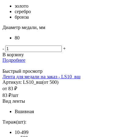
золото
серебро
бронза
Диаметр медали, мм
80
-
+
В корзину
Подробнее
Быстрый просмотр
Лента для медали на заказ - LS10_вш
Артикул: LS10_вш(от 500)
от
83 ₽
83
₽
/шт
Вид ленты
Вшивная
Тираж(шт):
10-499