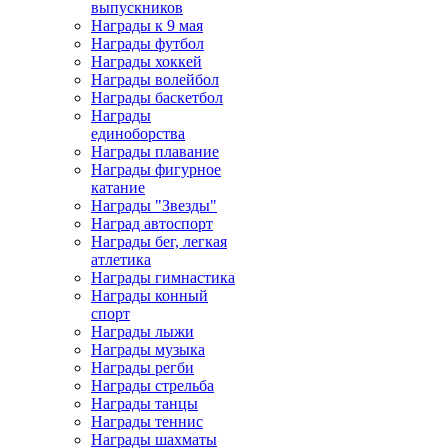
выпускников
Награды к 9 мая
Награды футбол
Награды хоккей
Награды волейбол
Награды баскетбол
Награды
единоборства
Награды плавание
Награды фигурное
катание
Награды "Звезды"
Наград автоспорт
Награды бег, легкая
атлетика
Награды гимнастика
Награды конный
спорт
Награды лыжи
Награды музыка
Награды регби
Награды стрельба
Награды танцы
Награды теннис
Награды шахматы