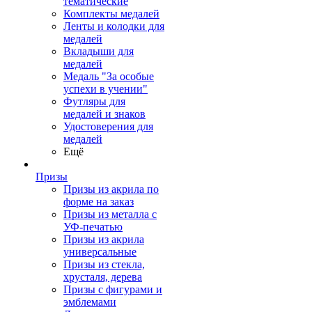
тематические
Комплекты медалей
Ленты и колодки для
медалей
Вкладыши для
медалей
Медаль "За особые
успехи в учении"
Футляры для
медалей и знаков
Удостоверения для
медалей
Ещё
Призы
Призы из акрила по
форме на заказ
Призы из металла с
УФ-печатью
Призы из акрила
универсальные
Призы из стекла,
хрусталя, дерева
Призы с фигурами и
эмблемами