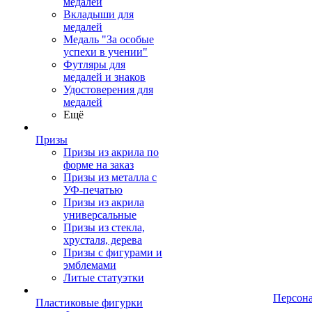
медалей
Вкладыши для
медалей
Медаль "За особые
успехи в учении"
Футляры для
медалей и знаков
Удостоверения для
медалей
Ещё
Призы
Призы из акрила по
форме на заказ
Призы из металла с
УФ-печатью
Призы из акрила
универсальные
Призы из стекла,
хрусталя, дерева
Призы с фигурами и
эмблемами
Литые статуэтки
Персон
Пластиковые фигурки