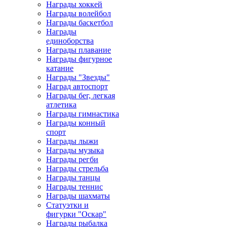
Награды хоккей
Награды волейбол
Награды баскетбол
Награды
единоборства
Награды плавание
Награды фигурное
катание
Награды "Звезды"
Наград автоспорт
Награды бег, легкая
атлетика
Награды гимнастика
Награды конный
спорт
Награды лыжи
Награды музыка
Награды регби
Награды стрельба
Награды танцы
Награды теннис
Награды шахматы
Статуэтки и
фигурки "Оскар"
Награды рыбалка