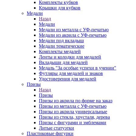
Комплекты кубков
Крышки для кубков
Медали
Назад
Медали
Медали из металла с УФ-печатью
Медали из акрила с УФ-печатью
Медали под вкладыш
Медали тематические
Комплекты медалей
Ленты и колодки для медалей
Вкладыши для медалей
Медаль "За особые успехи в учении"
Футляры для медалей и знаков
Удостоверения для медалей
Призы
Назад
Призы
Призы из акрила по форме на заказ
Призы из металла с УФ-печатью
Призы из акрила универсальные
Призы из стекла, хрусталя, дерева
Призы с фигурами и эмблемами
Литые статуэтки
Пластиковые фигурки