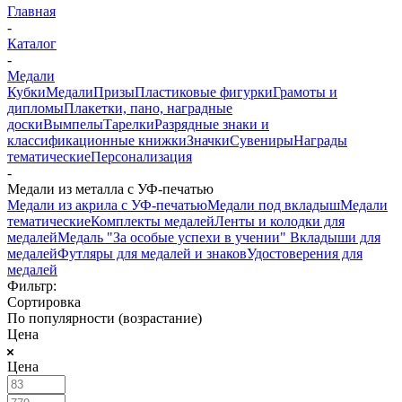
Главная
-
Каталог
-
Медали
Кубки
Медали
Призы
Пластиковые фигурки
Грамоты и
дипломы
Плакетки, пано, наградные
доски
Вымпелы
Тарелки
Разрядные знаки и
классификационные книжки
Значки
Сувениры
Награды
тематические
Персонализация
-
Медали из металла с УФ-печатью
Медали из акрила с УФ-печатью
Медали под вкладыш
Медали
тематические
Комплекты медалей
Ленты и колодки для
медалей
Медаль "За особые успехи в учении"
Вкладыши для
медалей
Футляры для медалей и знаков
Удостоверения для
медалей
Фильтр:
Сортировка
По популярности (возрастание)
Цена
Цена