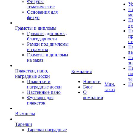
Фигуры
Ус
тематические
Пе
Основания для
ме
фигур
Пе
к
Грамоты и дипломы
Пе
Грамоты, дипломы,
пр
благодарности
ст
Рамки под димломы
Пе
и грамоты
в
Грамоты и дипломы
Пе
на заказ
зн
Пе
Плакетки, пано,
Компания
пл
наградные доски
та
Плакетки и
Новости
Мин.
Н
наградные доски
Блог
заказ
Настенные пано
О
Футляры для
компании
плакеток
Вымпелы
Тарелки
Тарелки наградные