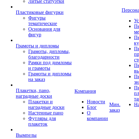
Литые статуэтки
Персон
Пластиковые фигурки
Фигуры
Ус
тематические
Пе
Основания для
ме
фигур
Пе
к
Грамоты и дипломы
Пе
Грамоты, дипломы,
пр
благодарности
ст
Рамки под димломы
Пе
и грамоты
в
Грамоты и дипломы
Пе
на заказ
зн
Пе
Плакетки, пано,
Компания
пл
наградные доски
та
Плакетки и
Новости
Мин.
Н
наградные доски
Блог
заказ
Настенные пано
О
Футляры для
компании
плакеток
Вымпелы