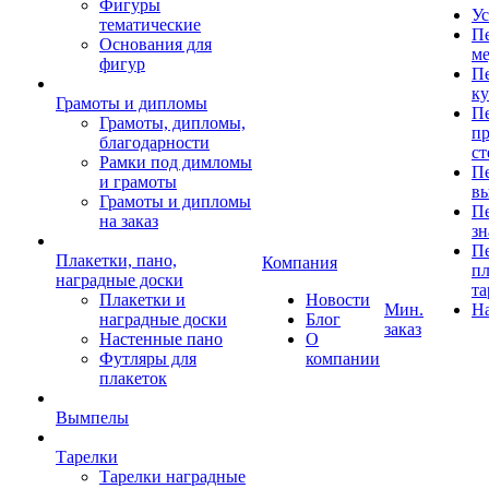
Фигуры
Ус
тематические
Пе
Основания для
ме
фигур
Пе
к
Грамоты и дипломы
Пе
Грамоты, дипломы,
пр
благодарности
ст
Рамки под димломы
Пе
и грамоты
в
Грамоты и дипломы
Пе
на заказ
зн
Пе
Плакетки, пано,
Компания
пл
наградные доски
та
Плакетки и
Новости
Мин.
Н
наградные доски
Блог
заказ
Настенные пано
О
Футляры для
компании
плакеток
Вымпелы
Тарелки
Тарелки наградные