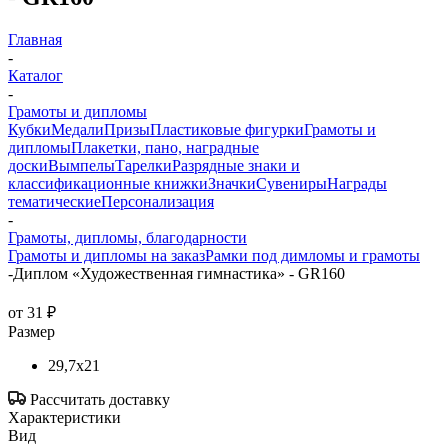
Главная
-
Каталог
-
Грамоты и дипломы
Кубки
Медали
Призы
Пластиковые фигурки
Грамоты и
дипломы
Плакетки, пано, наградные
доски
Вымпелы
Тарелки
Разрядные знаки и
классификационные книжки
Значки
Сувениры
Награды
тематические
Персонализация
-
Грамоты, дипломы, благодарности
Грамоты и дипломы на заказ
Рамки под димломы и грамоты
-
Диплом «Художественная гимнастика» - GR160
от
31 ₽
Размер
29,7x21
Рассчитать доставку
Характеристики
Вид