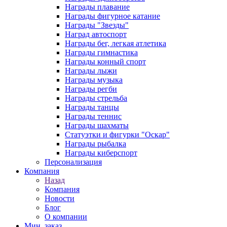
Награды плавание
Награды фигурное катание
Награды "Звезды"
Наград автоспорт
Награды бег, легкая атлетика
Награды гимнастика
Награды конный спорт
Награды лыжи
Награды музыка
Награды регби
Награды стрельба
Награды танцы
Награды теннис
Награды шахматы
Статуэтки и фигурки "Оскар"
Награды рыбалка
Награды киберспорт
Персонализация
Компания
Назад
Компания
Новости
Блог
О компании
Мин. заказ