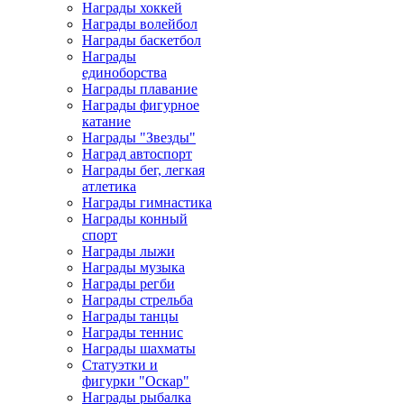
Награды хоккей
Награды волейбол
Награды баскетбол
Награды
единоборства
Награды плавание
Награды фигурное
катание
Награды "Звезды"
Наград автоспорт
Награды бег, легкая
атлетика
Награды гимнастика
Награды конный
спорт
Награды лыжи
Награды музыка
Награды регби
Награды стрельба
Награды танцы
Награды теннис
Награды шахматы
Статуэтки и
фигурки "Оскар"
Награды рыбалка