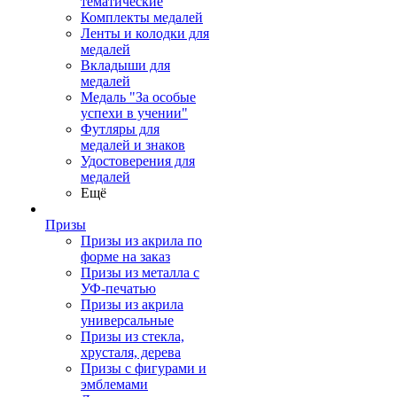
тематические
Комплекты медалей
Ленты и колодки для
медалей
Вкладыши для
медалей
Медаль "За особые
успехи в учении"
Футляры для
медалей и знаков
Удостоверения для
медалей
Ещё
Призы
Призы из акрила по
форме на заказ
Призы из металла с
УФ-печатью
Призы из акрила
универсальные
Призы из стекла,
хрусталя, дерева
Призы с фигурами и
эмблемами