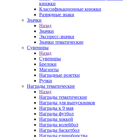
книжки
Классификационные книжки
Разрядные знаки
Значки
Назад
Значки
Экспресс-значки
Значки тематические
Сувениры
Назад
Сувениры
Брелоки
Магниты
Наградные розетки
Ручки
Награды тематические
Назад
Награды тематические
Награды для выпускников
Награды к 9 мая
Награды футбол
Награды хоккей
Награды волейбол
Награды баскетбол
Награды единоборства