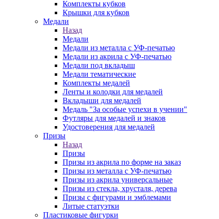
Комплекты кубков
Крышки для кубков
Медали
Назад
Медали
Медали из металла с УФ-печатью
Медали из акрила с УФ-печатью
Медали под вкладыш
Медали тематические
Комплекты медалей
Ленты и колодки для медалей
Вкладыши для медалей
Медаль "За особые успехи в учении"
Футляры для медалей и знаков
Удостоверения для медалей
Призы
Назад
Призы
Призы из акрила по форме на заказ
Призы из металла с УФ-печатью
Призы из акрила универсальные
Призы из стекла, хрусталя, дерева
Призы с фигурами и эмблемами
Литые статуэтки
Пластиковые фигурки