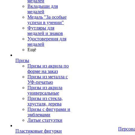
медалей
Вкладыши для
медалей
Медаль "За особые
успехи в учении"
Футляры для
медалей и знаков
Удостоверения для
медалей
Ещё
Призы
Призы из акрила по
форме на заказ
Призы из металла с
УФ-печатью
Призы из акрила
универсальные
Призы из стекла,
хрусталя, дерева
Призы с фигурами и
эмблемами
Литые статуэтки
Персон
Пластиковые фигурки