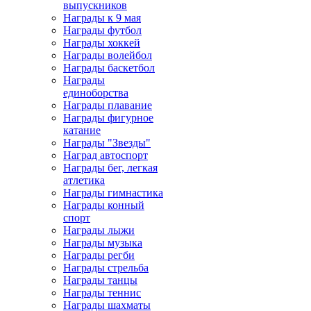
выпускников
Награды к 9 мая
Награды футбол
Награды хоккей
Награды волейбол
Награды баскетбол
Награды
единоборства
Награды плавание
Награды фигурное
катание
Награды "Звезды"
Наград автоспорт
Награды бег, легкая
атлетика
Награды гимнастика
Награды конный
спорт
Награды лыжи
Награды музыка
Награды регби
Награды стрельба
Награды танцы
Награды теннис
Награды шахматы