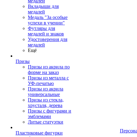
медалей
Вкладыши для
медалей
Медаль "За особые
успехи в учении"
Футляры для
медалей и знаков
Удостоверения для
медалей
Ещё
Призы
Призы из акрила по
форме на заказ
Призы из металла с
УФ-печатью
Призы из акрила
универсальные
Призы из стекла,
хрусталя, дерева
Призы с фигурами и
эмблемами
Литые статуэтки
Персон
Пластиковые фигурки