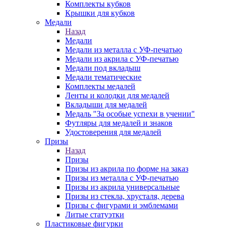
Комплекты кубков
Крышки для кубков
Медали
Назад
Медали
Медали из металла с УФ-печатью
Медали из акрила с УФ-печатью
Медали под вкладыш
Медали тематические
Комплекты медалей
Ленты и колодки для медалей
Вкладыши для медалей
Медаль "За особые успехи в учении"
Футляры для медалей и знаков
Удостоверения для медалей
Призы
Назад
Призы
Призы из акрила по форме на заказ
Призы из металла с УФ-печатью
Призы из акрила универсальные
Призы из стекла, хрусталя, дерева
Призы с фигурами и эмблемами
Литые статуэтки
Пластиковые фигурки