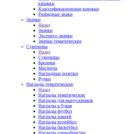
книжки
Классификационные книжки
Разрядные знаки
Значки
Назад
Значки
Экспресс-значки
Значки тематические
Сувениры
Назад
Сувениры
Брелоки
Магниты
Наградные розетки
Ручки
Награды тематические
Назад
Награды тематические
Награды для выпускников
Награды к 9 мая
Награды футбол
Награды хоккей
Награды волейбол
Награды баскетбол
Награды единоборства