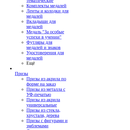
тематические
Комплекты медалей
Ленты и колодки для
медалей
Вкладыши для
медалей
Медаль "За особые
успехи в учении"
Футляры для
медалей и знаков
Удостоверения для
медалей
Ещё
Призы
Призы из акрила по
форме на заказ
Призы из металла с
УФ-печатью
Призы из акрила
универсальные
Призы из стекла,
хрусталя, дерева
Призы с фигурами и
эмблемами