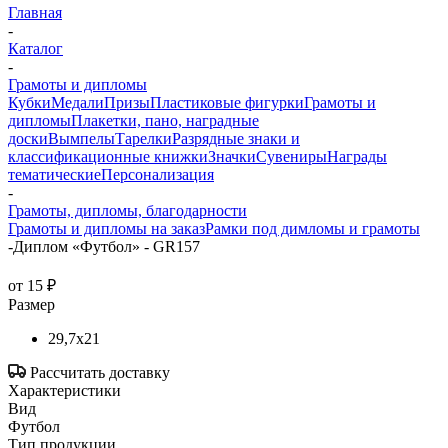
Главная
-
Каталог
-
Грамоты и дипломы
Кубки
Медали
Призы
Пластиковые фигурки
Грамоты и
дипломы
Плакетки, пано, наградные
доски
Вымпелы
Тарелки
Разрядные знаки и
классификационные книжки
Значки
Сувениры
Награды
тематические
Персонализация
-
Грамоты, дипломы, благодарности
Грамоты и дипломы на заказ
Рамки под димломы и грамоты
-
Диплом «Футбол» - GR157
от
15 ₽
Размер
29,7x21
Рассчитать доставку
Характеристики
Вид
Футбол
Тип продукции