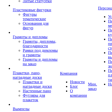
Литые статуэтки
Персон
Пластиковые фигурки
Фигуры
Ус
тематические
Пе
Основания для
ме
фигур
Пе
к
Грамоты и дипломы
Пе
Грамоты, дипломы,
пр
благодарности
ст
Рамки под димломы
Пе
и грамоты
в
Грамоты и дипломы
Пе
на заказ
зн
Пе
Плакетки, пано,
Компания
пл
наградные доски
та
Плакетки и
Новости
Мин.
Н
наградные доски
Блог
заказ
Настенные пано
О
Футляры для
компании
плакеток
Вымпелы