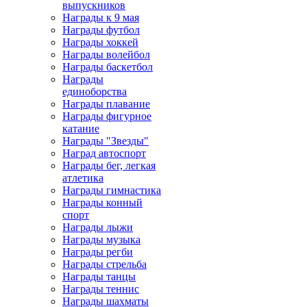
выпускников
Награды к 9 мая
Награды футбол
Награды хоккей
Награды волейбол
Награды баскетбол
Награды
единоборства
Награды плавание
Награды фигурное
катание
Награды "Звезды"
Наград автоспорт
Награды бег, легкая
атлетика
Награды гимнастика
Награды конный
спорт
Награды лыжи
Награды музыка
Награды регби
Награды стрельба
Награды танцы
Награды теннис
Награды шахматы