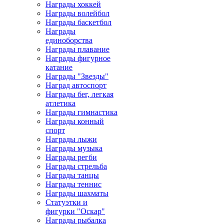
Награды хоккей
Награды волейбол
Награды баскетбол
Награды
единоборства
Награды плавание
Награды фигурное
катание
Награды "Звезды"
Наград автоспорт
Награды бег, легкая
атлетика
Награды гимнастика
Награды конный
спорт
Награды лыжи
Награды музыка
Награды регби
Награды стрельба
Награды танцы
Награды теннис
Награды шахматы
Статуэтки и
фигурки "Оскар"
Награды рыбалка