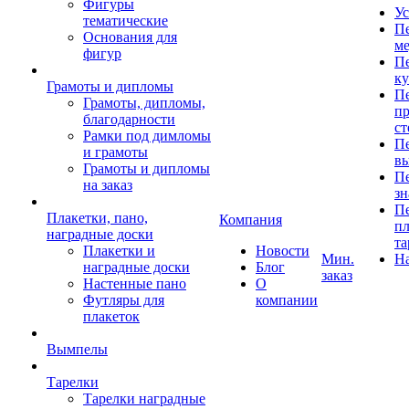
Фигуры
Ус
тематические
Пе
Основания для
ме
фигур
Пе
к
Грамоты и дипломы
Пе
Грамоты, дипломы,
пр
благодарности
ст
Рамки под димломы
Пе
и грамоты
в
Грамоты и дипломы
Пе
на заказ
зн
Пе
Плакетки, пано,
Компания
пл
наградные доски
та
Плакетки и
Новости
Мин.
Н
наградные доски
Блог
заказ
Настенные пано
О
Футляры для
компании
плакеток
Вымпелы
Тарелки
Тарелки наградные