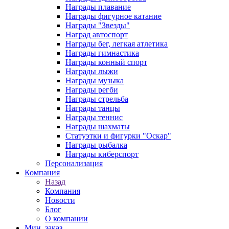
Награды плавание
Награды фигурное катание
Награды "Звезды"
Наград автоспорт
Награды бег, легкая атлетика
Награды гимнастика
Награды конный спорт
Награды лыжи
Награды музыка
Награды регби
Награды стрельба
Награды танцы
Награды теннис
Награды шахматы
Статуэтки и фигурки "Оскар"
Награды рыбалка
Награды киберспорт
Персонализация
Компания
Назад
Компания
Новости
Блог
О компании
Мин. заказ