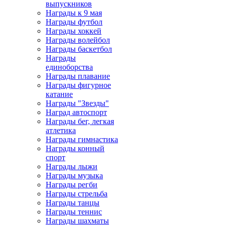
выпускников
Награды к 9 мая
Награды футбол
Награды хоккей
Награды волейбол
Награды баскетбол
Награды
единоборства
Награды плавание
Награды фигурное
катание
Награды "Звезды"
Наград автоспорт
Награды бег, легкая
атлетика
Награды гимнастика
Награды конный
спорт
Награды лыжи
Награды музыка
Награды регби
Награды стрельба
Награды танцы
Награды теннис
Награды шахматы