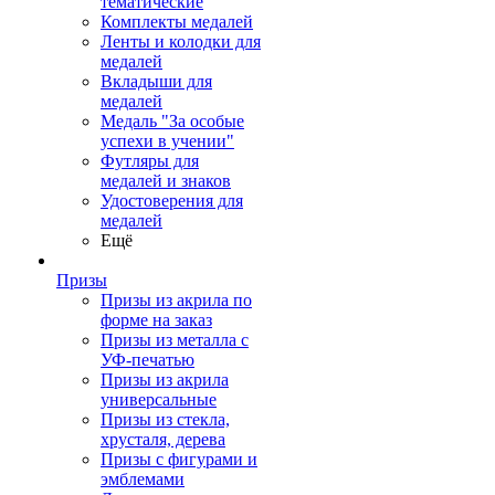
тематические
Комплекты медалей
Ленты и колодки для
медалей
Вкладыши для
медалей
Медаль "За особые
успехи в учении"
Футляры для
медалей и знаков
Удостоверения для
медалей
Ещё
Призы
Призы из акрила по
форме на заказ
Призы из металла с
УФ-печатью
Призы из акрила
универсальные
Призы из стекла,
хрусталя, дерева
Призы с фигурами и
эмблемами