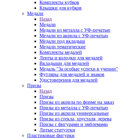
Комплекты кубков
Крышки для кубков
Медали
Назад
Медали
Медали из металла с УФ-печатью
Медали из акрила с УФ-печатью
Медали под вкладыш
Медали тематические
Комплекты медалей
Ленты и колодки для медалей
Вкладыши для медалей
Медаль "За особые успехи в учении"
Футляры для медалей и знаков
Удостоверения для медалей
Призы
Назад
Призы
Призы из акрила по форме на заказ
Призы из металла с УФ-печатью
Призы из акрила универсальные
Призы из стекла, хрусталя, дерева
Призы с фигурами и эмблемами
Литые статуэтки
Пластиковые фигурки