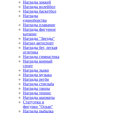
Награды хоккей
Награды волейбол
Награды баскетбол
Награды
единоборства
Награды плавание
Награды фигурное
катание
Награды "Звезды"
Наград автоспорт
Награды бег, легкая
атлетика
Награды гимнастика
Награды конный
спорт
Награды лыжи
Награды музыка
Награды регби
Награды стрельба
Награды танцы
Награды теннис
Награды шахматы
Статуэтки и
фигурки "Оскар"
Награды рыбалка