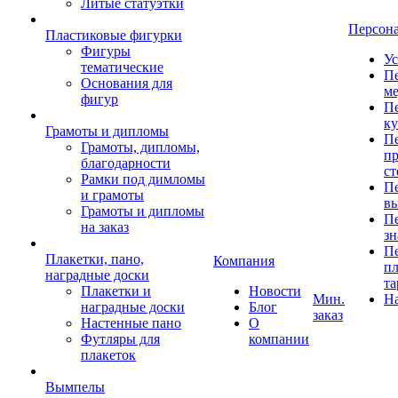
Литые статуэтки
Персон
Пластиковые фигурки
Фигуры
Ус
тематические
Пе
Основания для
ме
фигур
Пе
к
Грамоты и дипломы
Пе
Грамоты, дипломы,
пр
благодарности
ст
Рамки под димломы
Пе
и грамоты
в
Грамоты и дипломы
Пе
на заказ
зн
Пе
Плакетки, пано,
Компания
пл
наградные доски
та
Плакетки и
Новости
Мин.
Н
наградные доски
Блог
заказ
Настенные пано
О
Футляры для
компании
плакеток
Вымпелы