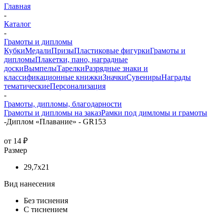
Главная
-
Каталог
-
Грамоты и дипломы
Кубки
Медали
Призы
Пластиковые фигурки
Грамоты и
дипломы
Плакетки, пано, наградные
доски
Вымпелы
Тарелки
Разрядные знаки и
классификационные книжки
Значки
Сувениры
Награды
тематические
Персонализация
-
Грамоты, дипломы, благодарности
Грамоты и дипломы на заказ
Рамки под димломы и грамоты
-
Диплом «Плавание» - GR153
от
14 ₽
Размер
29,7x21
Вид нанесения
Без тиснения
С тиснением