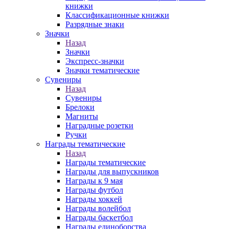
книжки
Классификационные книжки
Разрядные знаки
Значки
Назад
Значки
Экспресс-значки
Значки тематические
Сувениры
Назад
Сувениры
Брелоки
Магниты
Наградные розетки
Ручки
Награды тематические
Назад
Награды тематические
Награды для выпускников
Награды к 9 мая
Награды футбол
Награды хоккей
Награды волейбол
Награды баскетбол
Награды единоборства