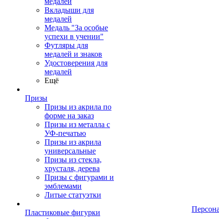
медалей
Вкладыши для
медалей
Медаль "За особые
успехи в учении"
Футляры для
медалей и знаков
Удостоверения для
медалей
Ещё
Призы
Призы из акрила по
форме на заказ
Призы из металла с
УФ-печатью
Призы из акрила
универсальные
Призы из стекла,
хрусталя, дерева
Призы с фигурами и
эмблемами
Литые статуэтки
Персон
Пластиковые фигурки