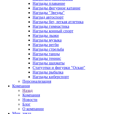
Награды плавание
Награды фигурное катание
Награды "Звезды"
Наград автоспорт
Награды бег, легкая атлетика
Награды гимнастика
Награды конный спорт
Награды лыжи
Награды музыка
Награды регби
Награды стрельба
Награды танцы
Награды теннис
Награды шахматы
Статуэтки и фигурки "Оскар"
Награды рыбалка
Награды киберспорт
Персонализация
Компания
Назад
Компания
Новости
Блог
О компании
Мин. заказ