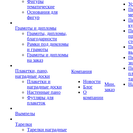
Фигуры
Ус
тематические
Пе
Основания для
ме
фигур
Пе
к
Грамоты и дипломы
Пе
Грамоты, дипломы,
пр
благодарности
ст
Рамки под димломы
Пе
и грамоты
в
Грамоты и дипломы
Пе
на заказ
зн
Пе
Плакетки, пано,
Компания
пл
наградные доски
та
Плакетки и
Новости
Мин.
Н
наградные доски
Блог
заказ
Настенные пано
О
Футляры для
компании
плакеток
Вымпелы
Тарелки
Тарелки наградные