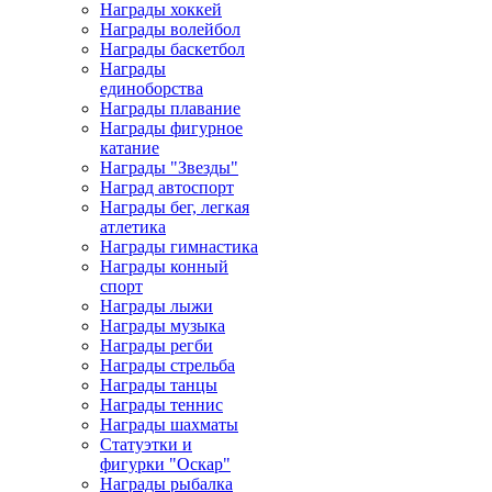
Награды хоккей
Награды волейбол
Награды баскетбол
Награды
единоборства
Награды плавание
Награды фигурное
катание
Награды "Звезды"
Наград автоспорт
Награды бег, легкая
атлетика
Награды гимнастика
Награды конный
спорт
Награды лыжи
Награды музыка
Награды регби
Награды стрельба
Награды танцы
Награды теннис
Награды шахматы
Статуэтки и
фигурки "Оскар"
Награды рыбалка