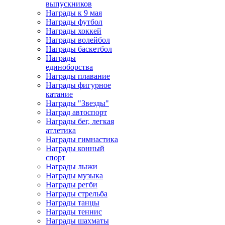
выпускников
Награды к 9 мая
Награды футбол
Награды хоккей
Награды волейбол
Награды баскетбол
Награды
единоборства
Награды плавание
Награды фигурное
катание
Награды "Звезды"
Наград автоспорт
Награды бег, легкая
атлетика
Награды гимнастика
Награды конный
спорт
Награды лыжи
Награды музыка
Награды регби
Награды стрельба
Награды танцы
Награды теннис
Награды шахматы