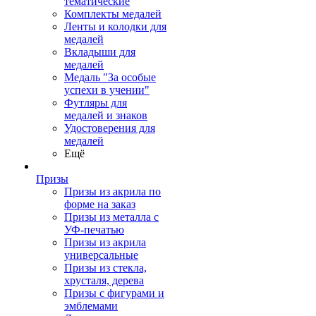
тематические
Комплекты медалей
Ленты и колодки для
медалей
Вкладыши для
медалей
Медаль "За особые
успехи в учении"
Футляры для
медалей и знаков
Удостоверения для
медалей
Ещё
Призы
Призы из акрила по
форме на заказ
Призы из металла с
УФ-печатью
Призы из акрила
универсальные
Призы из стекла,
хрусталя, дерева
Призы с фигурами и
эмблемами