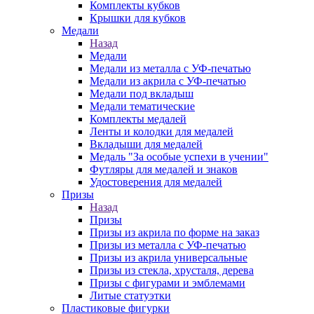
Комплекты кубков
Крышки для кубков
Медали
Назад
Медали
Медали из металла с УФ-печатью
Медали из акрила с УФ-печатью
Медали под вкладыш
Медали тематические
Комплекты медалей
Ленты и колодки для медалей
Вкладыши для медалей
Медаль "За особые успехи в учении"
Футляры для медалей и знаков
Удостоверения для медалей
Призы
Назад
Призы
Призы из акрила по форме на заказ
Призы из металла с УФ-печатью
Призы из акрила универсальные
Призы из стекла, хрусталя, дерева
Призы с фигурами и эмблемами
Литые статуэтки
Пластиковые фигурки