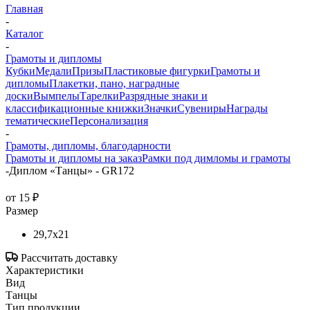
Главная
-
Каталог
-
Грамоты и дипломы
Кубки
Медали
Призы
Пластиковые фигурки
Грамоты и
дипломы
Плакетки, пано, наградные
доски
Вымпелы
Тарелки
Разрядные знаки и
классификационные книжки
Значки
Сувениры
Награды
тематические
Персонализация
-
Грамоты, дипломы, благодарности
Грамоты и дипломы на заказ
Рамки под димломы и грамоты
-
Диплом «Танцы» - GR172
от
15 ₽
Размер
29,7x21
Рассчитать доставку
Характеристики
Вид
Танцы
Тип продукции