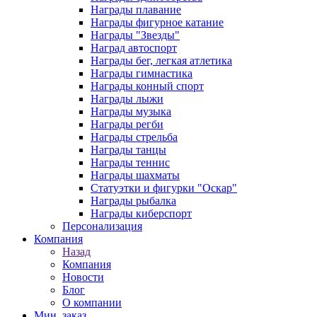
Награды плавание
Награды фигурное катание
Награды "Звезды"
Наград автоспорт
Награды бег, легкая атлетика
Награды гимнастика
Награды конный спорт
Награды лыжи
Награды музыка
Награды регби
Награды стрельба
Награды танцы
Награды теннис
Награды шахматы
Статуэтки и фигурки "Оскар"
Награды рыбалка
Награды киберспорт
Персонализация
Компания
Назад
Компания
Новости
Блог
О компании
Мин. заказ