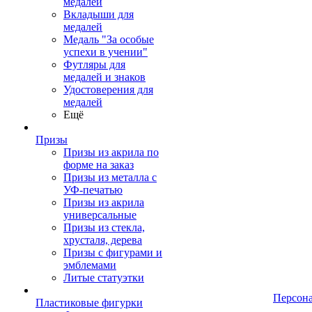
медалей
Вкладыши для
медалей
Медаль "За особые
успехи в учении"
Футляры для
медалей и знаков
Удостоверения для
медалей
Ещё
Призы
Призы из акрила по
форме на заказ
Призы из металла с
УФ-печатью
Призы из акрила
универсальные
Призы из стекла,
хрусталя, дерева
Призы с фигурами и
эмблемами
Литые статуэтки
Персон
Пластиковые фигурки