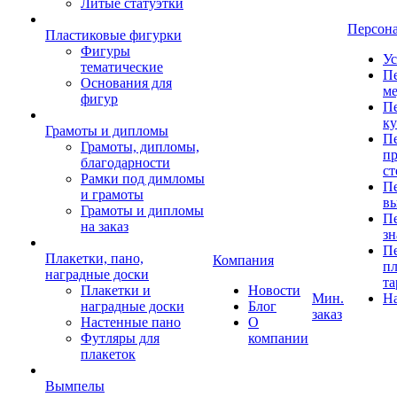
Литые статуэтки
Персон
Пластиковые фигурки
Фигуры
Ус
тематические
Пе
Основания для
ме
фигур
Пе
к
Грамоты и дипломы
Пе
Грамоты, дипломы,
пр
благодарности
ст
Рамки под димломы
Пе
и грамоты
в
Грамоты и дипломы
Пе
на заказ
зн
Пе
Плакетки, пано,
Компания
пл
наградные доски
та
Плакетки и
Новости
Мин.
Н
наградные доски
Блог
заказ
Настенные пано
О
Футляры для
компании
плакеток
Вымпелы