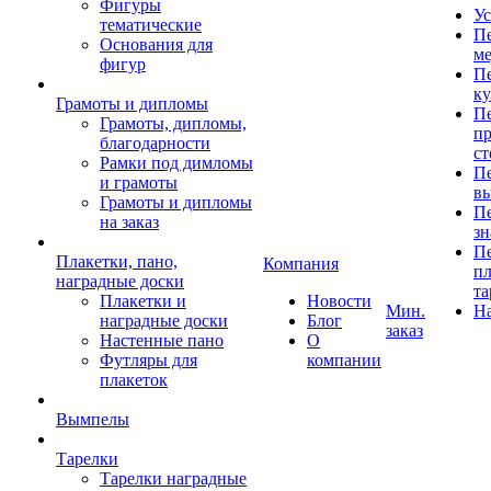
Фигуры
Ус
тематические
Пе
Основания для
ме
фигур
Пе
к
Грамоты и дипломы
Пе
Грамоты, дипломы,
пр
благодарности
ст
Рамки под димломы
Пе
и грамоты
в
Грамоты и дипломы
Пе
на заказ
зн
Пе
Плакетки, пано,
Компания
пл
наградные доски
та
Плакетки и
Новости
Мин.
Н
наградные доски
Блог
заказ
Настенные пано
О
Футляры для
компании
плакеток
Вымпелы
Тарелки
Тарелки наградные