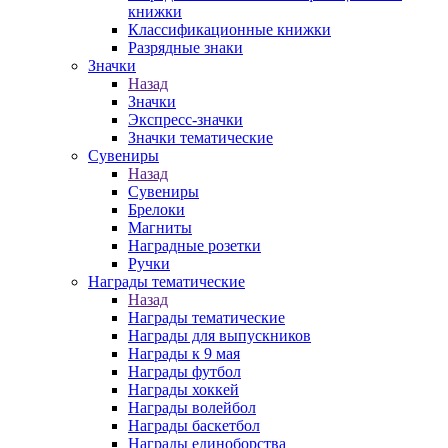
книжки
Классификационные книжки
Разрядные знаки
Значки
Назад
Значки
Экспресс-значки
Значки тематические
Сувениры
Назад
Сувениры
Брелоки
Магниты
Наградные розетки
Ручки
Награды тематические
Назад
Награды тематические
Награды для выпускников
Награды к 9 мая
Награды футбол
Награды хоккей
Награды волейбол
Награды баскетбол
Награды единоборства