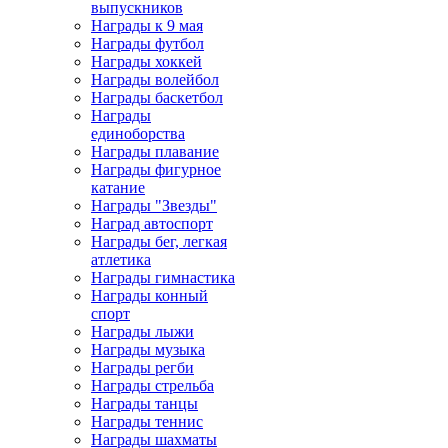
выпускников
Награды к 9 мая
Награды футбол
Награды хоккей
Награды волейбол
Награды баскетбол
Награды
единоборства
Награды плавание
Награды фигурное
катание
Награды "Звезды"
Наград автоспорт
Награды бег, легкая
атлетика
Награды гимнастика
Награды конный
спорт
Награды лыжи
Награды музыка
Награды регби
Награды стрельба
Награды танцы
Награды теннис
Награды шахматы