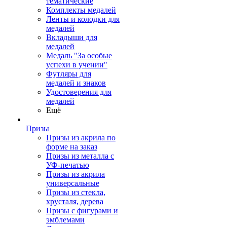
тематические
Комплекты медалей
Ленты и колодки для
медалей
Вкладыши для
медалей
Медаль "За особые
успехи в учении"
Футляры для
медалей и знаков
Удостоверения для
медалей
Ещё
Призы
Призы из акрила по
форме на заказ
Призы из металла с
УФ-печатью
Призы из акрила
универсальные
Призы из стекла,
хрусталя, дерева
Призы с фигурами и
эмблемами