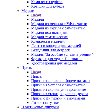
Комплекты кубков
Крышки для кубков
Медали
Назад
Медали
Медали из металла с УФ-печатью
Медали из акрила с УФ-печатью
Медали под вкладыш
Медали тематические
Комплекты медалей
Ленты и колодки для медалей
Вкладыши для медалей
Медаль "За особые успехи в учении"
Футляры для медалей и знаков
Удостоверения для медалей
Призы
Назад
Призы
Призы из акрила по форме на заказ
Призы из металла с УФ-печатью
Призы из акрила универсальные
Призы из стекла, хрусталя, дерева
Призы с фигурами и эмблемами
Литые статуэтки
Пластиковые фигурки