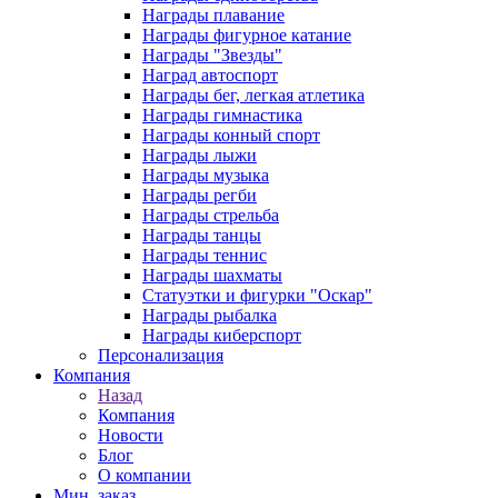
Награды плавание
Награды фигурное катание
Награды "Звезды"
Наград автоспорт
Награды бег, легкая атлетика
Награды гимнастика
Награды конный спорт
Награды лыжи
Награды музыка
Награды регби
Награды стрельба
Награды танцы
Награды теннис
Награды шахматы
Статуэтки и фигурки "Оскар"
Награды рыбалка
Награды киберспорт
Персонализация
Компания
Назад
Компания
Новости
Блог
О компании
Мин. заказ