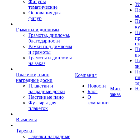
Фигуры
Ус
тематические
Пе
Основания для
ме
фигур
Пе
к
Грамоты и дипломы
Пе
Грамоты, дипломы,
пр
благодарности
ст
Рамки под димломы
Пе
и грамоты
в
Грамоты и дипломы
Пе
на заказ
зн
Пе
Плакетки, пано,
Компания
пл
наградные доски
та
Плакетки и
Новости
Мин.
Н
наградные доски
Блог
заказ
Настенные пано
О
Футляры для
компании
плакеток
Вымпелы
Тарелки
Тарелки наградные