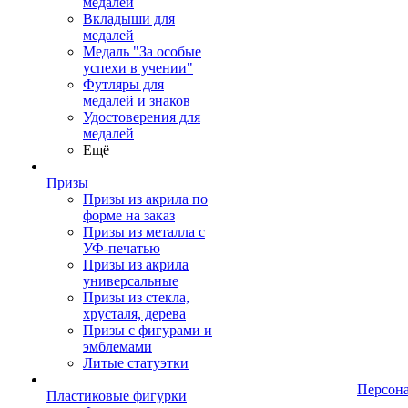
медалей
Вкладыши для
медалей
Медаль "За особые
успехи в учении"
Футляры для
медалей и знаков
Удостоверения для
медалей
Ещё
Призы
Призы из акрила по
форме на заказ
Призы из металла с
УФ-печатью
Призы из акрила
универсальные
Призы из стекла,
хрусталя, дерева
Призы с фигурами и
эмблемами
Литые статуэтки
Персон
Пластиковые фигурки