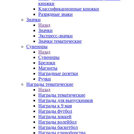
книжки
Классификационные книжки
Разрядные знаки
Значки
Назад
Значки
Экспресс-значки
Значки тематические
Сувениры
Назад
Сувениры
Брелоки
Магниты
Наградные розетки
Ручки
Награды тематические
Назад
Награды тематические
Награды для выпускников
Награды к 9 мая
Награды футбол
Награды хоккей
Награды волейбол
Награды баскетбол
Награды единоборства