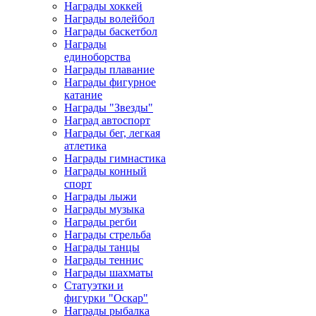
Награды хоккей
Награды волейбол
Награды баскетбол
Награды
единоборства
Награды плавание
Награды фигурное
катание
Награды "Звезды"
Наград автоспорт
Награды бег, легкая
атлетика
Награды гимнастика
Награды конный
спорт
Награды лыжи
Награды музыка
Награды регби
Награды стрельба
Награды танцы
Награды теннис
Награды шахматы
Статуэтки и
фигурки "Оскар"
Награды рыбалка