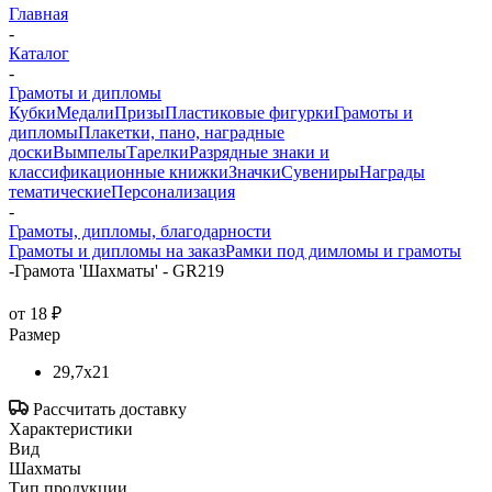
Главная
-
Каталог
-
Грамоты и дипломы
Кубки
Медали
Призы
Пластиковые фигурки
Грамоты и
дипломы
Плакетки, пано, наградные
доски
Вымпелы
Тарелки
Разрядные знаки и
классификационные книжки
Значки
Сувениры
Награды
тематические
Персонализация
-
Грамоты, дипломы, благодарности
Грамоты и дипломы на заказ
Рамки под димломы и грамоты
-
Грамота 'Шахматы' - GR219
от
18 ₽
Размер
29,7х21
Рассчитать доставку
Характеристики
Вид
Шахматы
Тип продукции