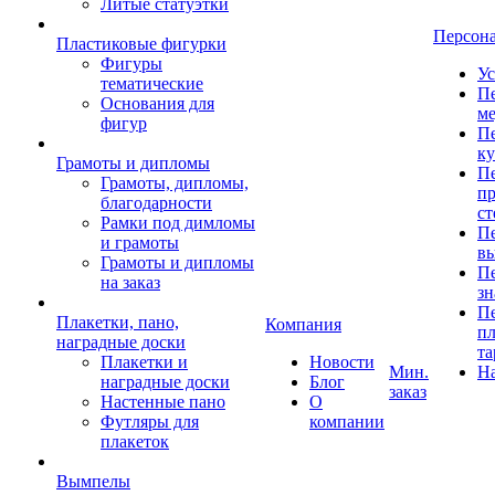
Литые статуэтки
Персон
Пластиковые фигурки
Фигуры
Ус
тематические
Пе
Основания для
ме
фигур
Пе
к
Грамоты и дипломы
Пе
Грамоты, дипломы,
пр
благодарности
ст
Рамки под димломы
Пе
и грамоты
в
Грамоты и дипломы
Пе
на заказ
зн
Пе
Плакетки, пано,
Компания
пл
наградные доски
та
Плакетки и
Новости
Мин.
Н
наградные доски
Блог
заказ
Настенные пано
О
Футляры для
компании
плакеток
Вымпелы