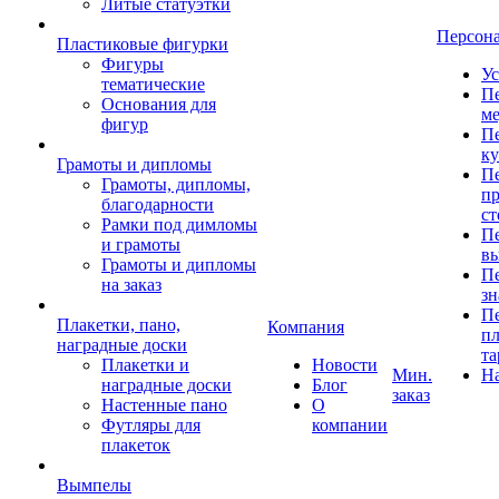
Литые статуэтки
Персон
Пластиковые фигурки
Фигуры
Ус
тематические
Пе
Основания для
ме
фигур
Пе
к
Грамоты и дипломы
Пе
Грамоты, дипломы,
пр
благодарности
ст
Рамки под димломы
Пе
и грамоты
в
Грамоты и дипломы
Пе
на заказ
зн
Пе
Плакетки, пано,
Компания
пл
наградные доски
та
Плакетки и
Новости
Мин.
Н
наградные доски
Блог
заказ
Настенные пано
О
Футляры для
компании
плакеток
Вымпелы