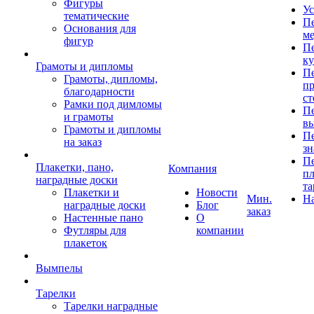
Фигуры
Ус
тематические
Пе
Основания для
ме
фигур
Пе
к
Грамоты и дипломы
Пе
Грамоты, дипломы,
пр
благодарности
ст
Рамки под димломы
Пе
и грамоты
в
Грамоты и дипломы
Пе
на заказ
зн
Пе
Плакетки, пано,
Компания
пл
наградные доски
та
Плакетки и
Новости
Мин.
Н
наградные доски
Блог
заказ
Настенные пано
О
Футляры для
компании
плакеток
Вымпелы
Тарелки
Тарелки наградные