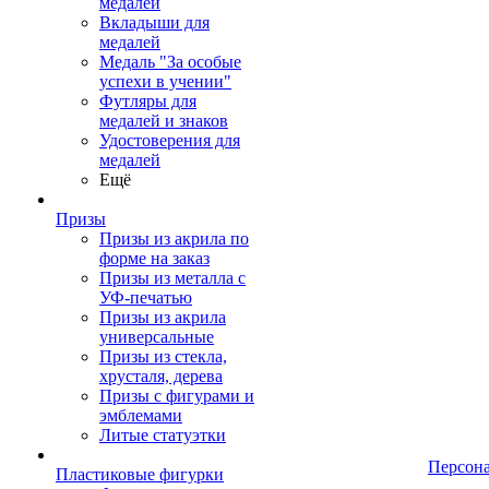
медалей
Вкладыши для
медалей
Медаль "За особые
успехи в учении"
Футляры для
медалей и знаков
Удостоверения для
медалей
Ещё
Призы
Призы из акрила по
форме на заказ
Призы из металла с
УФ-печатью
Призы из акрила
универсальные
Призы из стекла,
хрусталя, дерева
Призы с фигурами и
эмблемами
Литые статуэтки
Персон
Пластиковые фигурки