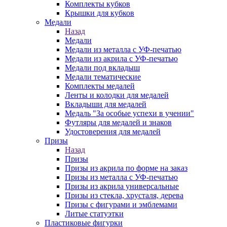
Комплекты кубков
Крышки для кубков
Медали
Назад
Медали
Медали из металла с УФ-печатью
Медали из акрила с УФ-печатью
Медали под вкладыш
Медали тематические
Комплекты медалей
Ленты и колодки для медалей
Вкладыши для медалей
Медаль "За особые успехи в учении"
Футляры для медалей и знаков
Удостоверения для медалей
Призы
Назад
Призы
Призы из акрила по форме на заказ
Призы из металла с УФ-печатью
Призы из акрила универсальные
Призы из стекла, хрусталя, дерева
Призы с фигурами и эмблемами
Литые статуэтки
Пластиковые фигурки