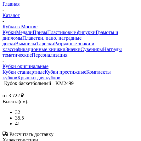
Главная
-
Каталог
-
Кубки в Москве
Кубки
Медали
Призы
Пластиковые фигурки
Грамоты и
дипломы
Плакетки, пано, наградные
доски
Вымпелы
Тарелки
Разрядные знаки и
классификационные книжки
Значки
Сувениры
Награды
тематические
Персонализация
-
Кубки оригинальные
Кубки стандартные
Кубки престижные
Комплекты
кубков
Крышки для кубков
-
Кубок баскетбольный - KM2499
от
3 722 ₽
Высота(см):
32
35.5
41
Рассчитать доставку
Характеристики