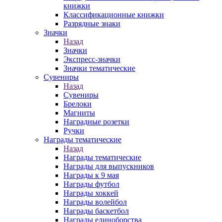
книжки
Классификационные книжки
Разрядные знаки
Значки
Назад
Значки
Экспресс-значки
Значки тематические
Сувениры
Назад
Сувениры
Брелоки
Магниты
Наградные розетки
Ручки
Награды тематические
Назад
Награды тематические
Награды для выпускников
Награды к 9 мая
Награды футбол
Награды хоккей
Награды волейбол
Награды баскетбол
Награды единоборства