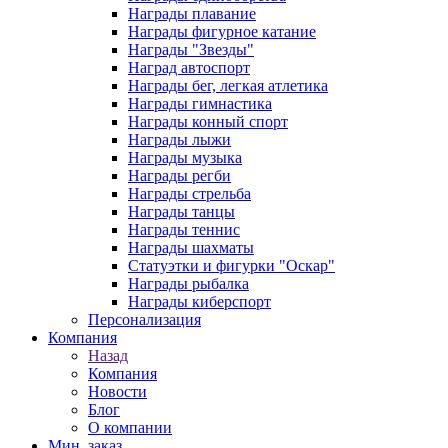
Награды плавание
Награды фигурное катание
Награды "Звезды"
Наград автоспорт
Награды бег, легкая атлетика
Награды гимнастика
Награды конный спорт
Награды лыжи
Награды музыка
Награды регби
Награды стрельба
Награды танцы
Награды теннис
Награды шахматы
Статуэтки и фигурки "Оскар"
Награды рыбалка
Награды киберспорт
Персонализация
Компания
Назад
Компания
Новости
Блог
О компании
Мин. заказ