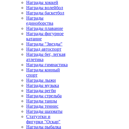
Награды хоккей
Награды волейбол
Награды баскетбол
Награды
единоборства
Награды плавание
Награды фигурное
катание
Награды "Звезды"
Наград автоспорт
Награды бег, легкая
атлетика
Награды гимнастика
Награды конный
спорт
Награды лыжи
Награды музыка
Награды регби
Награды стрельба
Награды танцы
Награды теннис
Награды шахматы
Статуэтки и
фигурки "Оскар"
Награды рыбалка