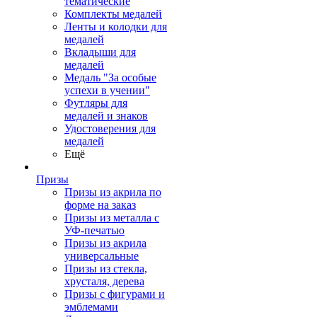
тематические
Комплекты медалей
Ленты и колодки для
медалей
Вкладыши для
медалей
Медаль "За особые
успехи в учении"
Футляры для
медалей и знаков
Удостоверения для
медалей
Ещё
Призы
Призы из акрила по
форме на заказ
Призы из металла с
УФ-печатью
Призы из акрила
универсальные
Призы из стекла,
хрусталя, дерева
Призы с фигурами и
эмблемами