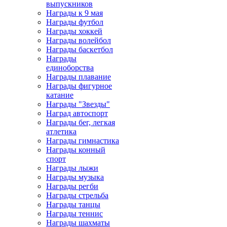
выпускников
Награды к 9 мая
Награды футбол
Награды хоккей
Награды волейбол
Награды баскетбол
Награды
единоборства
Награды плавание
Награды фигурное
катание
Награды "Звезды"
Наград автоспорт
Награды бег, легкая
атлетика
Награды гимнастика
Награды конный
спорт
Награды лыжи
Награды музыка
Награды регби
Награды стрельба
Награды танцы
Награды теннис
Награды шахматы