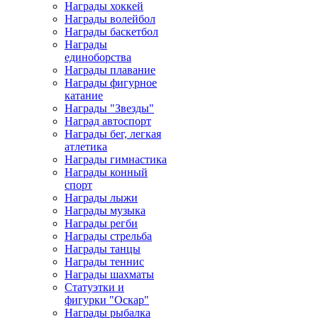
Награды хоккей
Награды волейбол
Награды баскетбол
Награды
единоборства
Награды плавание
Награды фигурное
катание
Награды "Звезды"
Наград автоспорт
Награды бег, легкая
атлетика
Награды гимнастика
Награды конный
спорт
Награды лыжи
Награды музыка
Награды регби
Награды стрельба
Награды танцы
Награды теннис
Награды шахматы
Статуэтки и
фигурки "Оскар"
Награды рыбалка