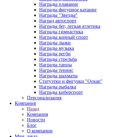
Награды плавание
Награды фигурное катание
Награды "Звезды"
Наград автоспорт
Награды бег, легкая атлетика
Награды гимнастика
Награды конный спорт
Награды лыжи
Награды музыка
Награды регби
Награды стрельба
Награды танцы
Награды теннис
Награды шахматы
Статуэтки и фигурки "Оскар"
Награды рыбалка
Награды киберспорт
Персонализация
Компания
Назад
Компания
Новости
Блог
О компании
Мин. заказ