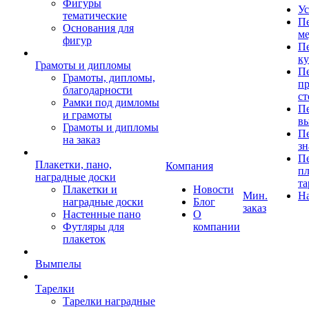
Фигуры
Ус
тематические
Пе
Основания для
ме
фигур
Пе
к
Грамоты и дипломы
Пе
Грамоты, дипломы,
пр
благодарности
ст
Рамки под димломы
Пе
и грамоты
в
Грамоты и дипломы
Пе
на заказ
зн
Пе
Плакетки, пано,
Компания
пл
наградные доски
та
Плакетки и
Новости
Мин.
Н
наградные доски
Блог
заказ
Настенные пано
О
Футляры для
компании
плакеток
Вымпелы
Тарелки
Тарелки наградные