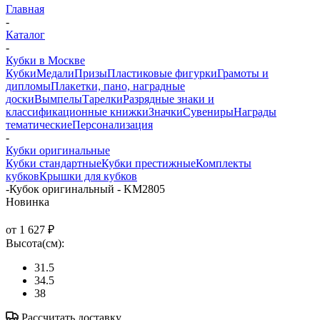
Главная
-
Каталог
-
Кубки в Москве
Кубки
Медали
Призы
Пластиковые фигурки
Грамоты и
дипломы
Плакетки, пано, наградные
доски
Вымпелы
Тарелки
Разрядные знаки и
классификационные книжки
Значки
Сувениры
Награды
тематические
Персонализация
-
Кубки оригинальные
Кубки стандартные
Кубки престижные
Комплекты
кубков
Крышки для кубков
-
Кубок оригинальный - KM2805
Новинка
от
1 627 ₽
Высота(см):
31.5
34.5
38
Рассчитать доставку