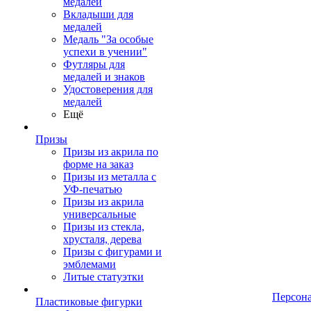
медалей
Вкладыши для
медалей
Медаль "За особые
успехи в учении"
Футляры для
медалей и знаков
Удостоверения для
медалей
Ещё
Призы
Призы из акрила по
форме на заказ
Призы из металла с
УФ-печатью
Призы из акрила
универсальные
Призы из стекла,
хрусталя, дерева
Призы с фигурами и
эмблемами
Литые статуэтки
Персон
Пластиковые фигурки