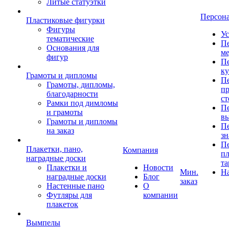
Литые статуэтки
Персон
Пластиковые фигурки
Фигуры
Ус
тематические
Пе
Основания для
ме
фигур
Пе
к
Грамоты и дипломы
Пе
Грамоты, дипломы,
пр
благодарности
ст
Рамки под димломы
Пе
и грамоты
в
Грамоты и дипломы
Пе
на заказ
зн
Пе
Плакетки, пано,
Компания
пл
наградные доски
та
Плакетки и
Новости
Мин.
Н
наградные доски
Блог
заказ
Настенные пано
О
Футляры для
компании
плакеток
Вымпелы