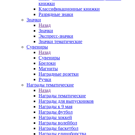
книжки
Классификационные книжки
Разрядные знаки
Значки
Назад
Значки
Экспресс-значки
Значки тематические
Сувениры
Назад
Сувениры
Брелоки
Магниты
Наградные розетки
Ручки
Награды тематические
Назад
Награды тематические
Награды для выпускников
Награды к 9 мая
Награды футбол
Награды хоккей
Награды волейбол
Награды баскетбол
Награды единоборства