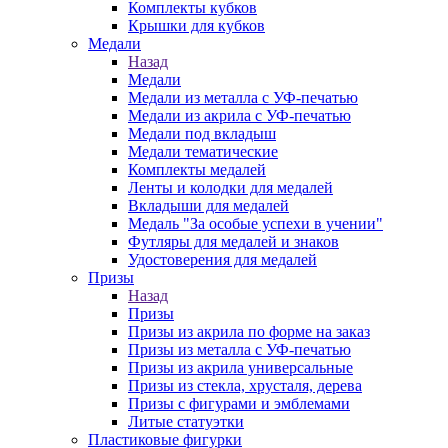
Комплекты кубков
Крышки для кубков
Медали
Назад
Медали
Медали из металла с УФ-печатью
Медали из акрила с УФ-печатью
Медали под вкладыш
Медали тематические
Комплекты медалей
Ленты и колодки для медалей
Вкладыши для медалей
Медаль "За особые успехи в учении"
Футляры для медалей и знаков
Удостоверения для медалей
Призы
Назад
Призы
Призы из акрила по форме на заказ
Призы из металла с УФ-печатью
Призы из акрила универсальные
Призы из стекла, хрусталя, дерева
Призы с фигурами и эмблемами
Литые статуэтки
Пластиковые фигурки