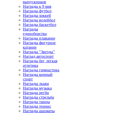
выпускников
Награды к 9 мая
Награды футбол
Награды хоккей
Награды волейбол
Награды баскетбол
Награды
единоборства
Награды плавание
Награды фигурное
катание
Награды "Звезды"
Наград автоспорт
Награды бег, легкая
атлетика
Награды гимнастика
Награды конный
спорт
Награды лыжи
Награды музыка
Награды регби
Награды стрельба
Награды танцы
Награды теннис
Награды шахматы