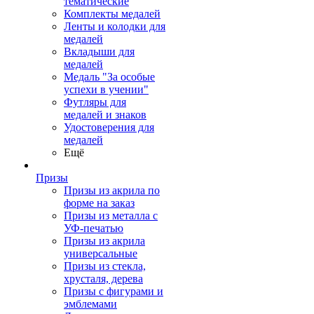
тематические
Комплекты медалей
Ленты и колодки для
медалей
Вкладыши для
медалей
Медаль "За особые
успехи в учении"
Футляры для
медалей и знаков
Удостоверения для
медалей
Ещё
Призы
Призы из акрила по
форме на заказ
Призы из металла с
УФ-печатью
Призы из акрила
универсальные
Призы из стекла,
хрусталя, дерева
Призы с фигурами и
эмблемами