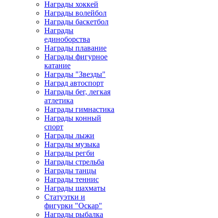
Награды хоккей
Награды волейбол
Награды баскетбол
Награды
единоборства
Награды плавание
Награды фигурное
катание
Награды "Звезды"
Наград автоспорт
Награды бег, легкая
атлетика
Награды гимнастика
Награды конный
спорт
Награды лыжи
Награды музыка
Награды регби
Награды стрельба
Награды танцы
Награды теннис
Награды шахматы
Статуэтки и
фигурки "Оскар"
Награды рыбалка