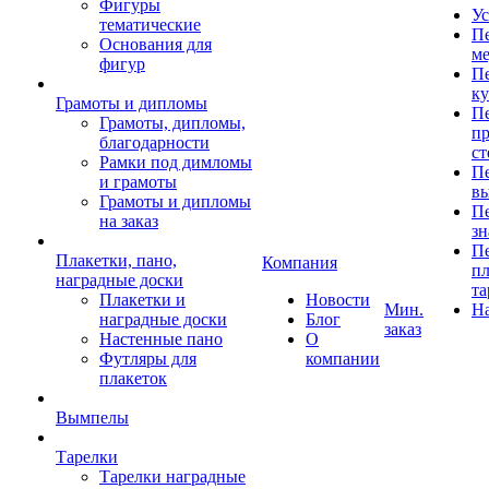
Фигуры
Ус
тематические
Пе
Основания для
ме
фигур
Пе
к
Грамоты и дипломы
Пе
Грамоты, дипломы,
пр
благодарности
ст
Рамки под димломы
Пе
и грамоты
в
Грамоты и дипломы
Пе
на заказ
зн
Пе
Плакетки, пано,
Компания
пл
наградные доски
та
Плакетки и
Новости
Мин.
Н
наградные доски
Блог
заказ
Настенные пано
О
Футляры для
компании
плакеток
Вымпелы
Тарелки
Тарелки наградные