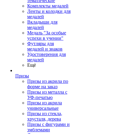
тематические
Комплекты медалей
Ленты и колодки для
медалей
Вкладыши для
медалей
Медаль "За особые
успехи в учении"
Футляры для
медалей и знаков
Удостоверения для
медалей
Ещё
Призы
Призы из акрила по
форме на заказ
Призы из металла с
УФ-печатью
Призы из акрила
универсальные
Призы из стекла,
хрусталя, дерева
Призы с фигурами и
эмблемами