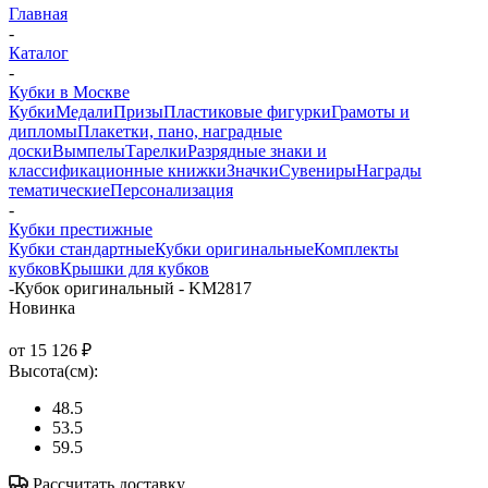
Главная
-
Каталог
-
Кубки в Москве
Кубки
Медали
Призы
Пластиковые фигурки
Грамоты и
дипломы
Плакетки, пано, наградные
доски
Вымпелы
Тарелки
Разрядные знаки и
классификационные книжки
Значки
Сувениры
Награды
тематические
Персонализация
-
Кубки престижные
Кубки стандартные
Кубки оригинальные
Комплекты
кубков
Крышки для кубков
-
Кубок оригинальный - KM2817
Новинка
от
15 126 ₽
Высота(см):
48.5
53.5
59.5
Рассчитать доставку