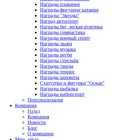
Награды плавание
Награды фигурное катание
Награды "Звезды"
Наград автоспорт
Награды бег, легкая атлетика
Награды гимнастика
Награды конный спорт
Награды лыжи
Награды музыка
Награды регби
Награды стрельба
Награды танцы
Награды теннис
Награды шахматы
Статуэтки и фигурки "Оскар"
Награды рыбалка
Награды киберспорт
Персонализация
Компания
Назад
Компания
Новости
Блог
О компании
Мин. заказ