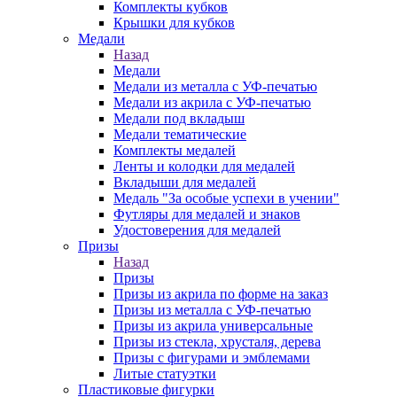
Комплекты кубков
Крышки для кубков
Медали
Назад
Медали
Медали из металла с УФ-печатью
Медали из акрила с УФ-печатью
Медали под вкладыш
Медали тематические
Комплекты медалей
Ленты и колодки для медалей
Вкладыши для медалей
Медаль "За особые успехи в учении"
Футляры для медалей и знаков
Удостоверения для медалей
Призы
Назад
Призы
Призы из акрила по форме на заказ
Призы из металла с УФ-печатью
Призы из акрила универсальные
Призы из стекла, хрусталя, дерева
Призы с фигурами и эмблемами
Литые статуэтки
Пластиковые фигурки