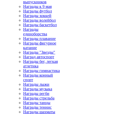
выпускников
Награды к 9 мая
Награды футбол
Награды хоккей
Награды волейбол
Награды баскетбол
Награды
единоборства
Награды плавание
Награды фигурное
катание
Награды "Звезды"
Наград автоспорт
Награды бег, легкая
атлетика
Награды гимнастика
Награды конный
спорт
Награды лыжи
Награды музыка
Награды регби
Награды стрельба
Награды танцы
Награды теннис
Награды шахматы