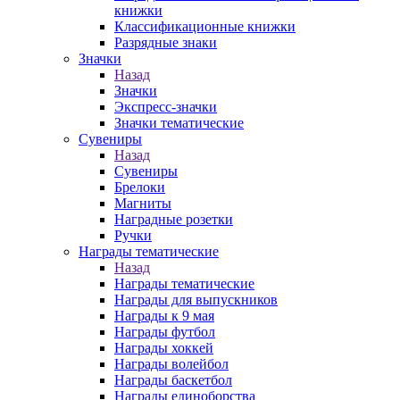
книжки
Классификационные книжки
Разрядные знаки
Значки
Назад
Значки
Экспресс-значки
Значки тематические
Сувениры
Назад
Сувениры
Брелоки
Магниты
Наградные розетки
Ручки
Награды тематические
Назад
Награды тематические
Награды для выпускников
Награды к 9 мая
Награды футбол
Награды хоккей
Награды волейбол
Награды баскетбол
Награды единоборства