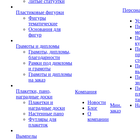
Литые статуэтки
Персон
Пластиковые фигурки
Фигуры
Ус
тематические
Пе
Основания для
ме
фигур
Пе
к
Грамоты и дипломы
Пе
Грамоты, дипломы,
пр
благодарности
ст
Рамки под димломы
Пе
и грамоты
в
Грамоты и дипломы
Пе
на заказ
зн
Пе
Плакетки, пано,
Компания
пл
наградные доски
та
Плакетки и
Новости
Мин.
Н
наградные доски
Блог
заказ
Настенные пано
О
Футляры для
компании
плакеток
Вымпелы