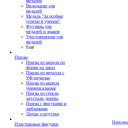
медалей
Вкладыши для
медалей
Медаль "За особые
успехи в учении"
Футляры для
медалей и знаков
Удостоверения для
медалей
Ещё
Призы
Призы из акрила по
форме на заказ
Призы из металла с
УФ-печатью
Призы из акрила
универсальные
Призы из стекла,
хрусталя, дерева
Призы с фигурами и
эмблемами
Литые статуэтки
Персон
Пластиковые фигурки