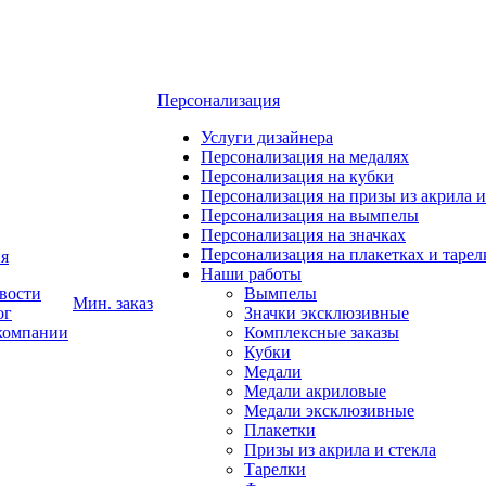
Персонализация
Услуги дизайнера
Персонализация на медалях
Персонализация на кубки
Персонализация на призы из акрила и
Персонализация на вымпелы
Персонализация на значках
Персонализация на плакетках и тарел
я
Наши работы
вости
Вымпелы
Мин. заказ
ог
Значки эксклюзивные
компании
Комплексные заказы
Кубки
Медали
Медали акриловые
Медали эксклюзивные
Плакетки
Призы из акрила и стекла
Тарелки