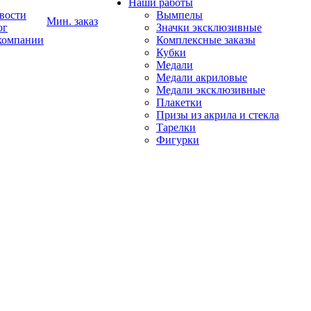
Наши работы
вости
Вымпелы
Мин. заказ
ог
Значки эксклюзивные
компании
Комплексные заказы
Кубки
Медали
Медали акриловые
Медали эксклюзивные
Плакетки
Призы из акрила и стекла
Тарелки
Фигурки