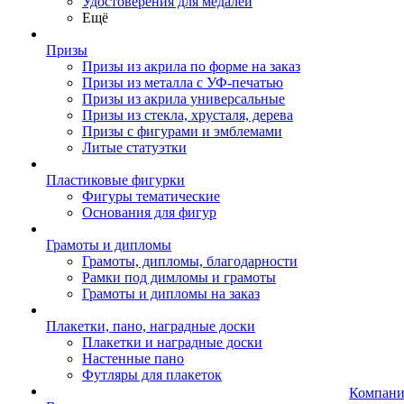
Удостоверения для медалей
Ещё
Призы
Призы из акрила по форме на заказ
Призы из металла с УФ-печатью
Призы из акрила универсальные
Призы из стекла, хрусталя, дерева
Призы с фигурами и эмблемами
Литые статуэтки
Пластиковые фигурки
Фигуры тематические
Основания для фигур
Грамоты и дипломы
Грамоты, дипломы, благодарности
Рамки под димломы и грамоты
Грамоты и дипломы на заказ
Плакетки, пано, наградные доски
Плакетки и наградные доски
Настенные пано
Футляры для плакеток
Компани