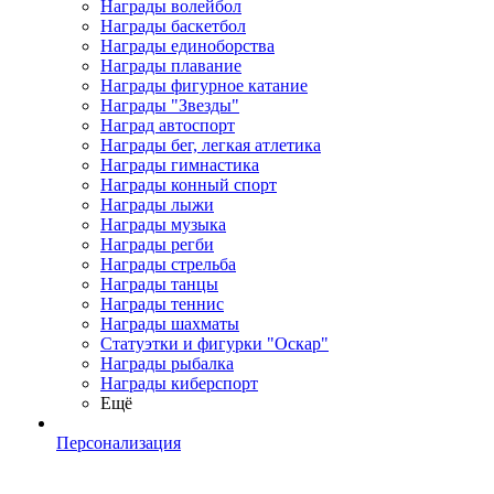
Награды волейбол
Награды баскетбол
Награды единоборства
Награды плавание
Награды фигурное катание
Награды "Звезды"
Наград автоспорт
Награды бег, легкая атлетика
Награды гимнастика
Награды конный спорт
Награды лыжи
Награды музыка
Награды регби
Награды стрельба
Награды танцы
Награды теннис
Награды шахматы
Статуэтки и фигурки "Оскар"
Награды рыбалка
Награды киберспорт
Ещё
Персонализация