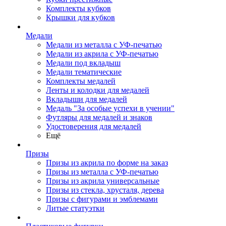
Комплекты кубков
Крышки для кубков
Медали
Медали из металла с УФ-печатью
Медали из акрила с УФ-печатью
Медали под вкладыш
Медали тематические
Комплекты медалей
Ленты и колодки для медалей
Вкладыши для медалей
Медаль "За особые успехи в учении"
Футляры для медалей и знаков
Удостоверения для медалей
Ещё
Призы
Призы из акрила по форме на заказ
Призы из металла с УФ-печатью
Призы из акрила универсальные
Призы из стекла, хрусталя, дерева
Призы с фигурами и эмблемами
Литые статуэтки