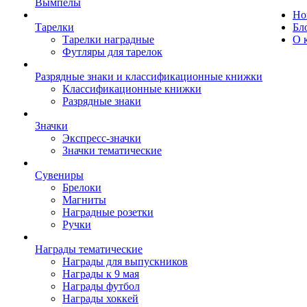
Вымпелы
Но
Тарелки
Бл
Тарелки наградные
О 
Футляры для тарелок
Разрядные знаки и классификационные книжки
Классификационные книжки
Разрядные знаки
Значки
Экспресс-значки
Значки тематические
Сувениры
Брелоки
Магниты
Наградные розетки
Ручки
Награды тематические
Награды для выпускников
Награды к 9 мая
Награды футбол
Награды хоккей