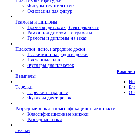
Пластиковые фигурки
Фигуры тематические
Основания для фигур
Грамоты и дипломы
Грамоты, дипломы, благодарности
Рамки под димломы и грамоты
Грамоты и дипломы на заказ
Плакетки, пано, наградные доски
Плакетки и наградные доски
Настенные пано
Футляры для плакеток
Компани
Вымпелы
Но
Тарелки
Бл
Тарелки наградные
О 
Футляры для тарелок
Разрядные знаки и классификационные книжки
Классификационные книжки
Разрядные знаки
Значки