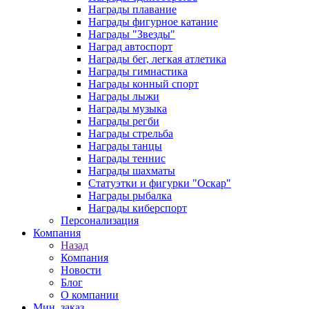
Награды плавание
Награды фигурное катание
Награды "Звезды"
Наград автоспорт
Награды бег, легкая атлетика
Награды гимнастика
Награды конный спорт
Награды лыжи
Награды музыка
Награды регби
Награды стрельба
Награды танцы
Награды теннис
Награды шахматы
Статуэтки и фигурки "Оскар"
Награды рыбалка
Награды киберспорт
Персонализация
Компания
Назад
Компания
Новости
Блог
О компании
Мин. заказ