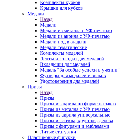
Комплекты кубков
Крышки для кубков
Медали
Назад
Медали
Медали из металла с УФ-печатью
Медали из акрила с УФ-печатью
Медали под вкладыш
Медали тематические
Комплекты медалей
Ленты и колодки для медалей
Вкладыши для медалей
Медаль "За особые успехи в учении"
Футляры для медалей и знаков
Удостоверения для медалей
Призы
Назад
Призы
Призы из акрила по форме на заказ
Призы из металла с УФ-печатью
Призы из акрила универсальные
Призы из стекла, хрусталя, дерева
Призы с фигурами и эмблемами
Литые статуэтки
Пластиковые фигурки