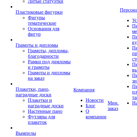
Литые статуэтки
Персон
Пластиковые фигурки
Фигуры
Ус
тематические
Пе
Основания для
ме
фигур
Пе
к
Грамоты и дипломы
Пе
Грамоты, дипломы,
пр
благодарности
ст
Рамки под димломы
Пе
и грамоты
в
Грамоты и дипломы
Пе
на заказ
зн
Пе
Плакетки, пано,
Компания
пл
наградные доски
та
Плакетки и
Новости
Мин.
Н
наградные доски
Блог
заказ
Настенные пано
О
Футляры для
компании
плакеток
Вымпелы