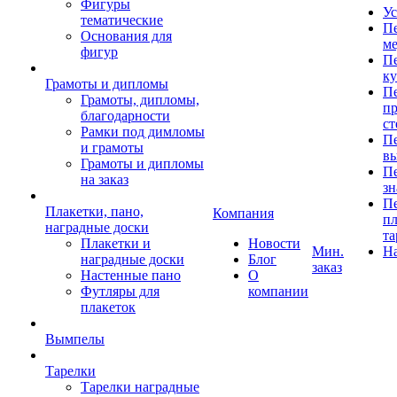
Фигуры
Ус
тематические
Пе
Основания для
ме
фигур
Пе
к
Грамоты и дипломы
Пе
Грамоты, дипломы,
пр
благодарности
ст
Рамки под димломы
Пе
и грамоты
в
Грамоты и дипломы
Пе
на заказ
зн
Пе
Плакетки, пано,
Компания
пл
наградные доски
та
Плакетки и
Новости
Мин.
Н
наградные доски
Блог
заказ
Настенные пано
О
Футляры для
компании
плакеток
Вымпелы
Тарелки
Тарелки наградные