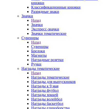
книжки
Классификационные книжки
Разрядные знаки
Значки
Назад
Значки
Экспресс-значки
Значки тематические
Сувениры
Назад
Сувениры
Брелоки
Магниты
Наградные розетки
Ручки
Награды тематические
Назад
Награды тематические
Награды для выпускников
Награды к 9 мая
Награды футбол
Награды хоккей
Награды волейбол
Награды баскетбол
Награды единоборства