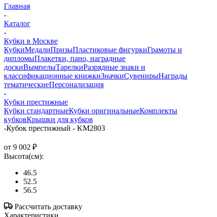
Главная
-
Каталог
-
Кубки в Москве
Кубки
Медали
Призы
Пластиковые фигурки
Грамоты и
дипломы
Плакетки, пано, наградные
доски
Вымпелы
Тарелки
Разрядные знаки и
классификационные книжки
Значки
Сувениры
Награды
тематические
Персонализация
-
Кубки престижные
Кубки стандартные
Кубки оригинальные
Комплекты
кубков
Крышки для кубков
-
Кубок престижный - KM2803
от
9 002 ₽
Высота(см):
46.5
52.5
56.5
Рассчитать доставку
Характеристики