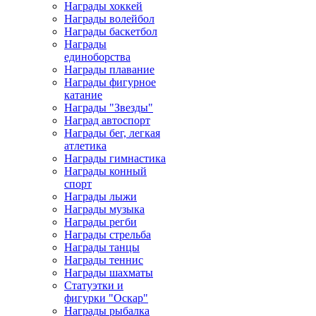
Награды хоккей
Награды волейбол
Награды баскетбол
Награды
единоборства
Награды плавание
Награды фигурное
катание
Награды "Звезды"
Наград автоспорт
Награды бег, легкая
атлетика
Награды гимнастика
Награды конный
спорт
Награды лыжи
Награды музыка
Награды регби
Награды стрельба
Награды танцы
Награды теннис
Награды шахматы
Статуэтки и
фигурки "Оскар"
Награды рыбалка