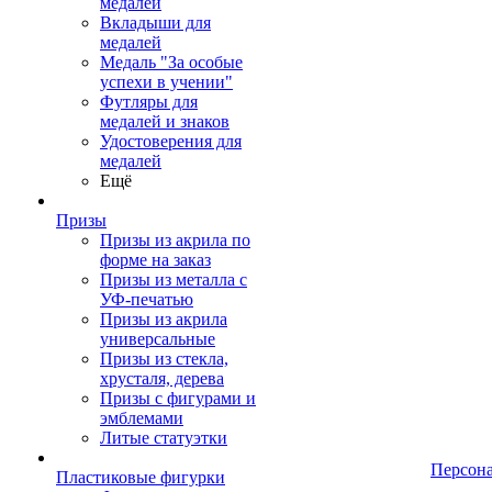
медалей
Вкладыши для
медалей
Медаль "За особые
успехи в учении"
Футляры для
медалей и знаков
Удостоверения для
медалей
Ещё
Призы
Призы из акрила по
форме на заказ
Призы из металла с
УФ-печатью
Призы из акрила
универсальные
Призы из стекла,
хрусталя, дерева
Призы с фигурами и
эмблемами
Литые статуэтки
Персон
Пластиковые фигурки