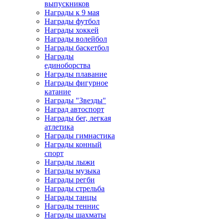
выпускников
Награды к 9 мая
Награды футбол
Награды хоккей
Награды волейбол
Награды баскетбол
Награды
единоборства
Награды плавание
Награды фигурное
катание
Награды "Звезды"
Наград автоспорт
Награды бег, легкая
атлетика
Награды гимнастика
Награды конный
спорт
Награды лыжи
Награды музыка
Награды регби
Награды стрельба
Награды танцы
Награды теннис
Награды шахматы