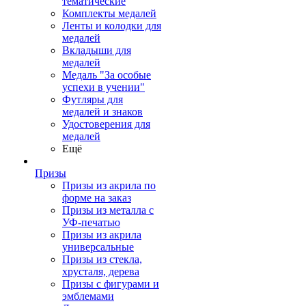
тематические
Комплекты медалей
Ленты и колодки для
медалей
Вкладыши для
медалей
Медаль "За особые
успехи в учении"
Футляры для
медалей и знаков
Удостоверения для
медалей
Ещё
Призы
Призы из акрила по
форме на заказ
Призы из металла с
УФ-печатью
Призы из акрила
универсальные
Призы из стекла,
хрусталя, дерева
Призы с фигурами и
эмблемами