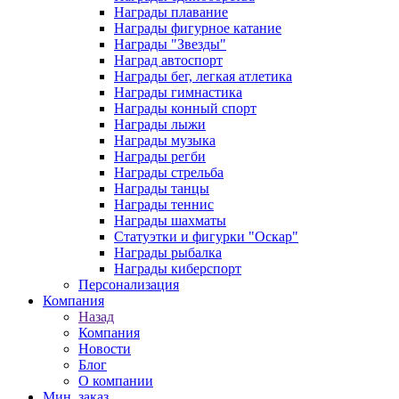
Награды плавание
Награды фигурное катание
Награды "Звезды"
Наград автоспорт
Награды бег, легкая атлетика
Награды гимнастика
Награды конный спорт
Награды лыжи
Награды музыка
Награды регби
Награды стрельба
Награды танцы
Награды теннис
Награды шахматы
Статуэтки и фигурки "Оскар"
Награды рыбалка
Награды киберспорт
Персонализация
Компания
Назад
Компания
Новости
Блог
О компании
Мин. заказ