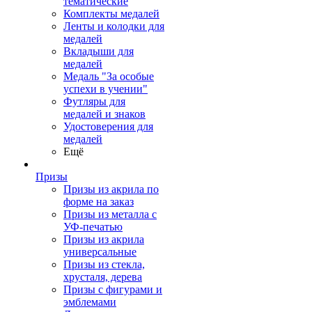
тематические
Комплекты медалей
Ленты и колодки для
медалей
Вкладыши для
медалей
Медаль "За особые
успехи в учении"
Футляры для
медалей и знаков
Удостоверения для
медалей
Ещё
Призы
Призы из акрила по
форме на заказ
Призы из металла с
УФ-печатью
Призы из акрила
универсальные
Призы из стекла,
хрусталя, дерева
Призы с фигурами и
эмблемами