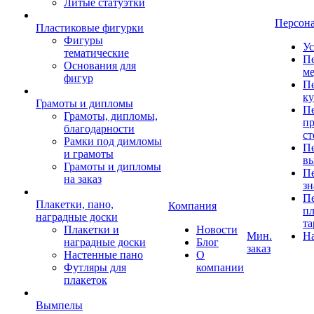
Литые статуэтки
Персон
Пластиковые фигурки
Фигуры
Ус
тематические
Пе
Основания для
ме
фигур
Пе
к
Грамоты и дипломы
Пе
Грамоты, дипломы,
пр
благодарности
ст
Рамки под димломы
Пе
и грамоты
в
Грамоты и дипломы
Пе
на заказ
зн
Пе
Плакетки, пано,
Компания
пл
наградные доски
та
Плакетки и
Новости
Мин.
Н
наградные доски
Блог
заказ
Настенные пано
О
Футляры для
компании
плакеток
Вымпелы