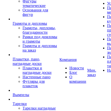
Фигуры
Ус
тематические
Пе
Основания для
ме
фигур
Пе
к
Грамоты и дипломы
Пе
Грамоты, дипломы,
пр
благодарности
ст
Рамки под димломы
Пе
и грамоты
в
Грамоты и дипломы
Пе
на заказ
зн
Пе
Плакетки, пано,
Компания
пл
наградные доски
та
Плакетки и
Новости
Мин.
Н
наградные доски
Блог
заказ
Настенные пано
О
Футляры для
компании
плакеток
Вымпелы
Тарелки
Тарелки наградные