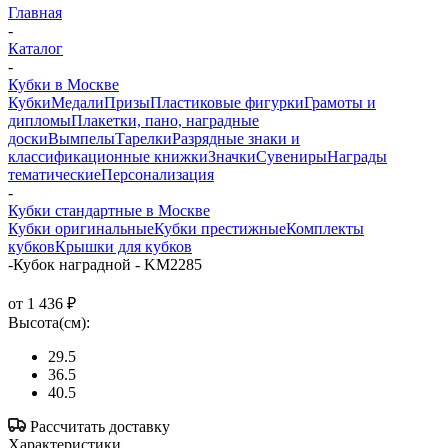
Главная
-
Каталог
-
Кубки в Москве
Кубки
Медали
Призы
Пластиковые фигурки
Грамоты и
дипломы
Плакетки, пано, наградные
доски
Вымпелы
Тарелки
Разрядные знаки и
классификационные книжки
Значки
Сувениры
Награды
тематические
Персонализация
-
Кубки стандартные в Москве
Кубки оригинальные
Кубки престижные
Комплекты
кубков
Крышки для кубков
-
Кубок наградной - KM2285
от
1 436 ₽
Высота(см):
29.5
36.5
40.5
Рассчитать доставку
Характеристики