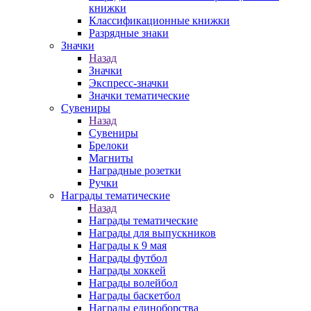
книжки
Классификационные книжки
Разрядные знаки
Значки
Назад
Значки
Экспресс-значки
Значки тематические
Сувениры
Назад
Сувениры
Брелоки
Магниты
Наградные розетки
Ручки
Награды тематические
Назад
Награды тематические
Награды для выпускников
Награды к 9 мая
Награды футбол
Награды хоккей
Награды волейбол
Награды баскетбол
Награды единоборства