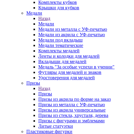
Комплекты кубков
Крышки для кубков
Медали
Назад
Медали
Медали из металла с УФ-печатью
Медали из акрила с УФ-печатью
Медали под вкладыш
Медали тематические
Комплекты медалей
Ленты и колодки для медалей
Вкладыши для медалей
Медаль "За особые успехи в учении"
Футляры для медалей и знаков
Удостоверения для медалей
Призы
Назад
Призы
Призы из акрила по форме на заказ
Призы из металла с УФ-печатью
Призы из акрила универсальные
Призы из стекла, хрусталя, дерева
Призы с фигурами и эмблемами
Литые статуэтки
Пластиковые фигурки