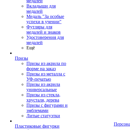
медалей
Вкладыши для
медалей
Медаль "За особые
успехи в учении"
Футляры для
медалей и знаков
Удостоверения для
медалей
Ещё
Призы
Призы из акрила по
форме на заказ
Призы из металла с
УФ-печатью
Призы из акрила
универсальные
Призы из стекла,
хрусталя, дерева
Призы с фигурами и
эмблемами
Литые статуэтки
Персон
Пластиковые фигурки