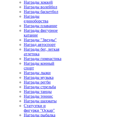
Награды хоккей
Награды волейбол
Награды баскетбол
Награды
единоборства
Награды плавание
Награды фигурное
катание
Награды "Звезды"
Наград автоспорт
Награды бег, легкая
атлетика
Награды гимнастика
Награды конный
спорт
Награды лыжи
Награды музыка
Награды регби
Награды стрельба
Награды танцы
Награды теннис
Награды шахматы
Статуэтки и
фигурки "Оскар"
Награды рыбалка