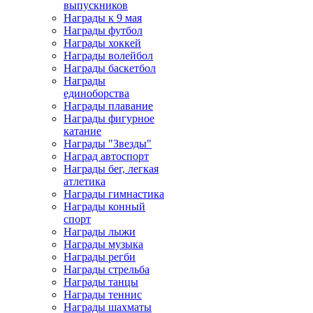
выпускников
Награды к 9 мая
Награды футбол
Награды хоккей
Награды волейбол
Награды баскетбол
Награды
единоборства
Награды плавание
Награды фигурное
катание
Награды "Звезды"
Наград автоспорт
Награды бег, легкая
атлетика
Награды гимнастика
Награды конный
спорт
Награды лыжи
Награды музыка
Награды регби
Награды стрельба
Награды танцы
Награды теннис
Награды шахматы