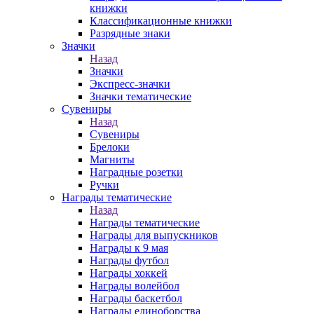
книжки
Классификационные книжки
Разрядные знаки
Значки
Назад
Значки
Экспресс-значки
Значки тематические
Сувениры
Назад
Сувениры
Брелоки
Магниты
Наградные розетки
Ручки
Награды тематические
Назад
Награды тематические
Награды для выпускников
Награды к 9 мая
Награды футбол
Награды хоккей
Награды волейбол
Награды баскетбол
Награды единоборства