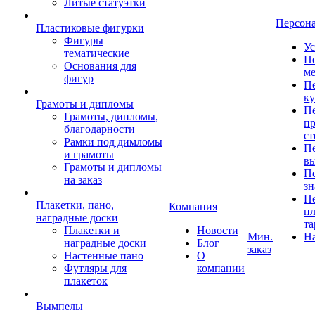
Литые статуэтки
Персон
Пластиковые фигурки
Фигуры
Ус
тематические
Пе
Основания для
ме
фигур
Пе
к
Грамоты и дипломы
Пе
Грамоты, дипломы,
пр
благодарности
ст
Рамки под димломы
Пе
и грамоты
в
Грамоты и дипломы
Пе
на заказ
зн
Пе
Плакетки, пано,
Компания
пл
наградные доски
та
Плакетки и
Новости
Мин.
Н
наградные доски
Блог
заказ
Настенные пано
О
Футляры для
компании
плакеток
Вымпелы