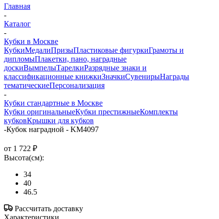
Главная
-
Каталог
-
Кубки в Москве
Кубки
Медали
Призы
Пластиковые фигурки
Грамоты и
дипломы
Плакетки, пано, наградные
доски
Вымпелы
Тарелки
Разрядные знаки и
классификационные книжки
Значки
Сувениры
Награды
тематические
Персонализация
-
Кубки стандартные в Москве
Кубки оригинальные
Кубки престижные
Комплекты
кубков
Крышки для кубков
-
Кубок наградной - KM4097
от
1 722 ₽
Высота(см):
34
40
46.5
Рассчитать доставку
Характеристики