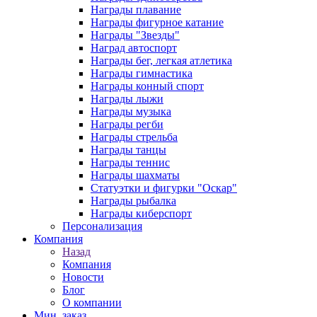
Награды плавание
Награды фигурное катание
Награды "Звезды"
Наград автоспорт
Награды бег, легкая атлетика
Награды гимнастика
Награды конный спорт
Награды лыжи
Награды музыка
Награды регби
Награды стрельба
Награды танцы
Награды теннис
Награды шахматы
Статуэтки и фигурки "Оскар"
Награды рыбалка
Награды киберспорт
Персонализация
Компания
Назад
Компания
Новости
Блог
О компании
Мин. заказ