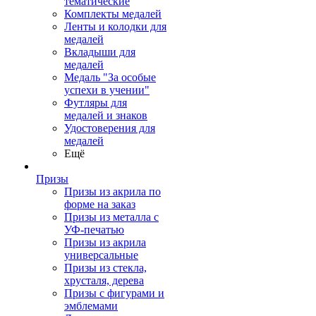
тематические
Комплекты медалей
Ленты и колодки для
медалей
Вкладыши для
медалей
Медаль "За особые
успехи в учении"
Футляры для
медалей и знаков
Удостоверения для
медалей
Ещё
Призы
Призы из акрила по
форме на заказ
Призы из металла с
УФ-печатью
Призы из акрила
универсальные
Призы из стекла,
хрусталя, дерева
Призы с фигурами и
эмблемами