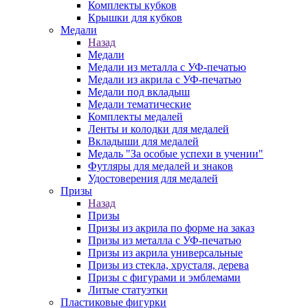
Комплекты кубков
Крышки для кубков
Медали
Назад
Медали
Медали из металла с УФ-печатью
Медали из акрила с УФ-печатью
Медали под вкладыш
Медали тематические
Комплекты медалей
Ленты и колодки для медалей
Вкладыши для медалей
Медаль "За особые успехи в учении"
Футляры для медалей и знаков
Удостоверения для медалей
Призы
Назад
Призы
Призы из акрила по форме на заказ
Призы из металла с УФ-печатью
Призы из акрила универсальные
Призы из стекла, хрусталя, дерева
Призы с фигурами и эмблемами
Литые статуэтки
Пластиковые фигурки