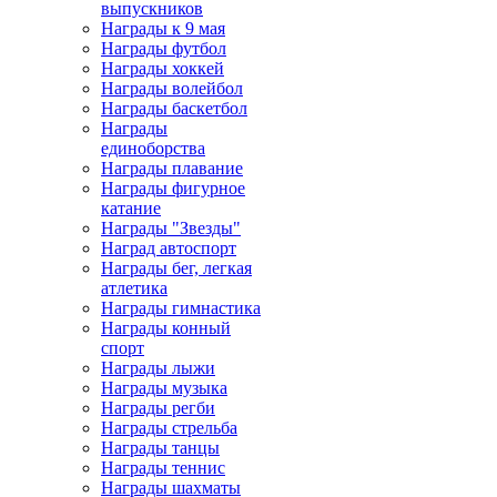
выпускников
Награды к 9 мая
Награды футбол
Награды хоккей
Награды волейбол
Награды баскетбол
Награды
единоборства
Награды плавание
Награды фигурное
катание
Награды "Звезды"
Наград автоспорт
Награды бег, легкая
атлетика
Награды гимнастика
Награды конный
спорт
Награды лыжи
Награды музыка
Награды регби
Награды стрельба
Награды танцы
Награды теннис
Награды шахматы