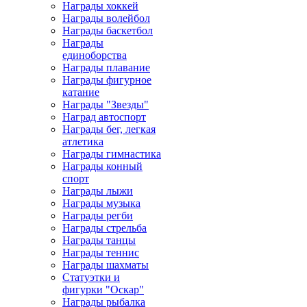
Награды хоккей
Награды волейбол
Награды баскетбол
Награды
единоборства
Награды плавание
Награды фигурное
катание
Награды "Звезды"
Наград автоспорт
Награды бег, легкая
атлетика
Награды гимнастика
Награды конный
спорт
Награды лыжи
Награды музыка
Награды регби
Награды стрельба
Награды танцы
Награды теннис
Награды шахматы
Статуэтки и
фигурки "Оскар"
Награды рыбалка