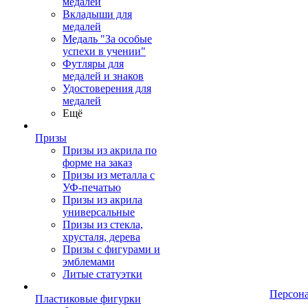
медалей
Вкладыши для
медалей
Медаль "За особые
успехи в учении"
Футляры для
медалей и знаков
Удостоверения для
медалей
Ещё
Призы
Призы из акрила по
форме на заказ
Призы из металла с
УФ-печатью
Призы из акрила
универсальные
Призы из стекла,
хрусталя, дерева
Призы с фигурами и
эмблемами
Литые статуэтки
Персон
Пластиковые фигурки