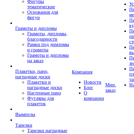
Фигуры
Ус
тематические
Пе
Основания для
ме
фигур
Пе
к
Грамоты и дипломы
Пе
Грамоты, дипломы,
пр
благодарности
ст
Рамки под димломы
Пе
и грамоты
в
Грамоты и дипломы
Пе
на заказ
зн
Пе
Плакетки, пано,
Компания
пл
наградные доски
та
Плакетки и
Новости
Мин.
Н
наградные доски
Блог
заказ
Настенные пано
О
Футляры для
компании
плакеток
Вымпелы
Тарелки
Тарелки наградные