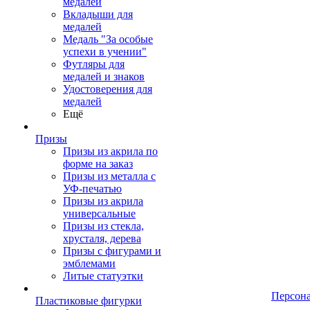
медалей
Вкладыши для
медалей
Медаль "За особые
успехи в учении"
Футляры для
медалей и знаков
Удостоверения для
медалей
Ещё
Призы
Призы из акрила по
форме на заказ
Призы из металла с
УФ-печатью
Призы из акрила
универсальные
Призы из стекла,
хрусталя, дерева
Призы с фигурами и
эмблемами
Литые статуэтки
Персон
Пластиковые фигурки