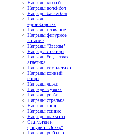
Награды хоккей
Награды волейбол
Награды баскетбол
Награды
единоборства
Награды плавание
Награды фигурное
катание
Награды "Звезды"
Наград автоспорт
Награды бег, легкая
атлетика
Награды гимнастика
Награды конный
спорт
Награды лыжи
Награды музыка
Награды регби
Награды стрельба
Награды танцы
Награды теннис
Награды шахматы
Статуэтки и
фигурки "Оскар"
Награды рыбалка