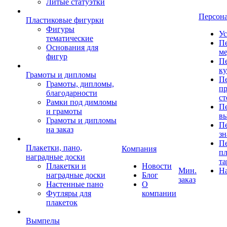
Литые статуэтки
Персон
Пластиковые фигурки
Фигуры
Ус
тематические
Пе
Основания для
ме
фигур
Пе
к
Грамоты и дипломы
Пе
Грамоты, дипломы,
пр
благодарности
ст
Рамки под димломы
Пе
и грамоты
в
Грамоты и дипломы
Пе
на заказ
зн
Пе
Плакетки, пано,
Компания
пл
наградные доски
та
Плакетки и
Новости
Мин.
Н
наградные доски
Блог
заказ
Настенные пано
О
Футляры для
компании
плакеток
Вымпелы