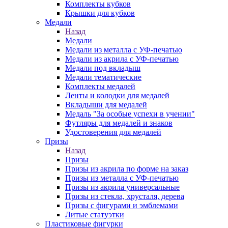
Комплекты кубков
Крышки для кубков
Медали
Назад
Медали
Медали из металла с УФ-печатью
Медали из акрила с УФ-печатью
Медали под вкладыш
Медали тематические
Комплекты медалей
Ленты и колодки для медалей
Вкладыши для медалей
Медаль "За особые успехи в учении"
Футляры для медалей и знаков
Удостоверения для медалей
Призы
Назад
Призы
Призы из акрила по форме на заказ
Призы из металла с УФ-печатью
Призы из акрила универсальные
Призы из стекла, хрусталя, дерева
Призы с фигурами и эмблемами
Литые статуэтки
Пластиковые фигурки