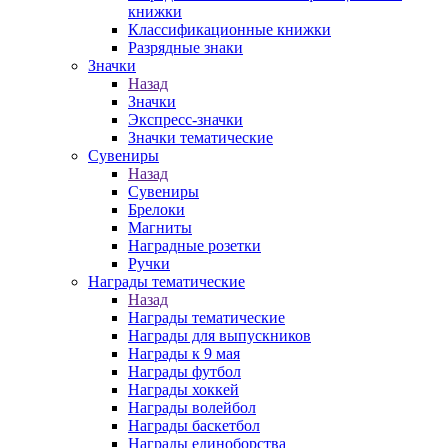
книжки
Классификационные книжки
Разрядные знаки
Значки
Назад
Значки
Экспресс-значки
Значки тематические
Сувениры
Назад
Сувениры
Брелоки
Магниты
Наградные розетки
Ручки
Награды тематические
Назад
Награды тематические
Награды для выпускников
Награды к 9 мая
Награды футбол
Награды хоккей
Награды волейбол
Награды баскетбол
Награды единоборства