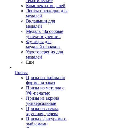
тематические
Комплекты медалей
Ленты и колодки для
медалей
Вкладыши для
медалей
Медаль "За особые
успехи в учении"
Футляры для
медалей и знаков
Удостоверения для
медалей
Ещё
Призы
Призы из акрила по
форме на заказ
Призы из металла с
УФ-печатью
Призы из акрила
универсальные
Призы из стекла,
хрусталя, дерева
Призы с фигурами и
эмблемами