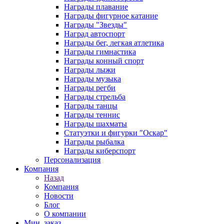
Награды плавание
Награды фигурное катание
Награды "Звезды"
Наград автоспорт
Награды бег, легкая атлетика
Награды гимнастика
Награды конный спорт
Награды лыжи
Награды музыка
Награды регби
Награды стрельба
Награды танцы
Награды теннис
Награды шахматы
Статуэтки и фигурки "Оскар"
Награды рыбалка
Награды киберспорт
Персонализация
Компания
Назад
Компания
Новости
Блог
О компании
Мин. заказ