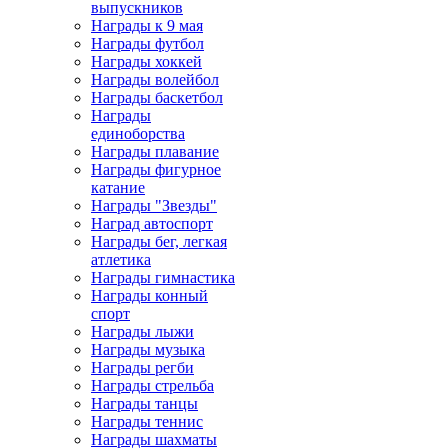
выпускников
Награды к 9 мая
Награды футбол
Награды хоккей
Награды волейбол
Награды баскетбол
Награды
единоборства
Награды плавание
Награды фигурное
катание
Награды "Звезды"
Наград автоспорт
Награды бег, легкая
атлетика
Награды гимнастика
Награды конный
спорт
Награды лыжи
Награды музыка
Награды регби
Награды стрельба
Награды танцы
Награды теннис
Награды шахматы