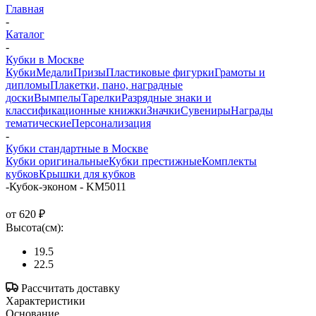
Главная
-
Каталог
-
Кубки в Москве
Кубки
Медали
Призы
Пластиковые фигурки
Грамоты и
дипломы
Плакетки, пано, наградные
доски
Вымпелы
Тарелки
Разрядные знаки и
классификационные книжки
Значки
Сувениры
Награды
тематические
Персонализация
-
Кубки стандартные в Москве
Кубки оригинальные
Кубки престижные
Комплекты
кубков
Крышки для кубков
-
Кубок-эконом - KM5011
от
620 ₽
Высота(см):
19.5
22.5
Рассчитать доставку
Характеристики
Основание