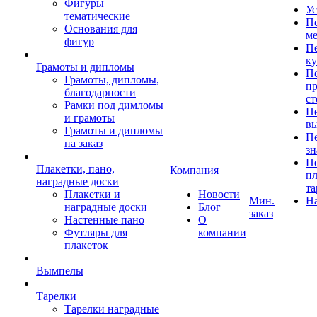
Фигуры
Ус
тематические
Пе
Основания для
ме
фигур
Пе
к
Грамоты и дипломы
Пе
Грамоты, дипломы,
пр
благодарности
ст
Рамки под димломы
Пе
и грамоты
в
Грамоты и дипломы
Пе
на заказ
зн
Пе
Плакетки, пано,
Компания
пл
наградные доски
та
Плакетки и
Новости
Мин.
Н
наградные доски
Блог
заказ
Настенные пано
О
Футляры для
компании
плакеток
Вымпелы
Тарелки
Тарелки наградные