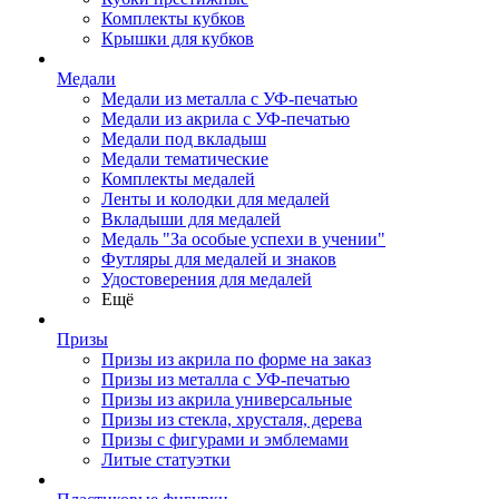
Комплекты кубков
Крышки для кубков
Медали
Медали из металла с УФ-печатью
Медали из акрила с УФ-печатью
Медали под вкладыш
Медали тематические
Комплекты медалей
Ленты и колодки для медалей
Вкладыши для медалей
Медаль "За особые успехи в учении"
Футляры для медалей и знаков
Удостоверения для медалей
Ещё
Призы
Призы из акрила по форме на заказ
Призы из металла с УФ-печатью
Призы из акрила универсальные
Призы из стекла, хрусталя, дерева
Призы с фигурами и эмблемами
Литые статуэтки