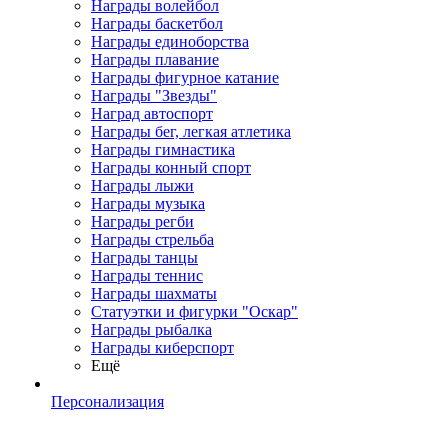
Награды волейбол
Награды баскетбол
Награды единоборства
Награды плавание
Награды фигурное катание
Награды "Звезды"
Наград автоспорт
Награды бег, легкая атлетика
Награды гимнастика
Награды конный спорт
Награды лыжи
Награды музыка
Награды регби
Награды стрельба
Награды танцы
Награды теннис
Награды шахматы
Статуэтки и фигурки "Оскар"
Награды рыбалка
Награды киберспорт
Ещё
Персонализация