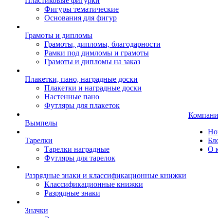
Пластиковые фигурки
Фигуры тематические
Основания для фигур
Грамоты и дипломы
Грамоты, дипломы, благодарности
Рамки под димломы и грамоты
Грамоты и дипломы на заказ
Плакетки, пано, наградные доски
Плакетки и наградные доски
Настенные пано
Футляры для плакеток
Компани
Вымпелы
Но
Тарелки
Бл
Тарелки наградные
О 
Футляры для тарелок
Разрядные знаки и классификационные книжки
Классификационные книжки
Разрядные знаки
Значки