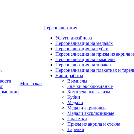
Персонализация
Услуги дизайнера
Персонализация на медалях
Персонализация на кубки
Персонализация на призы из акрила и
Персонализация на вымпелы
Персонализация на значках
Персонализация на плакетках и тарел
я
Наши работы
вости
Вымпелы
Мин. заказ
ог
Значки эксклюзивные
компании
Комплексные заказы
Кубки
Медали
Медали акриловые
Медали эксклюзивные
Плакетки
Призы из акрила и стекла
Тарелки