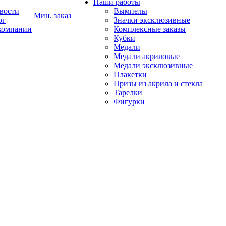
Наши работы
вости
Вымпелы
Мин. заказ
ог
Значки эксклюзивные
компании
Комплексные заказы
Кубки
Медали
Медали акриловые
Медали эксклюзивные
Плакетки
Призы из акрила и стекла
Тарелки
Фигурки