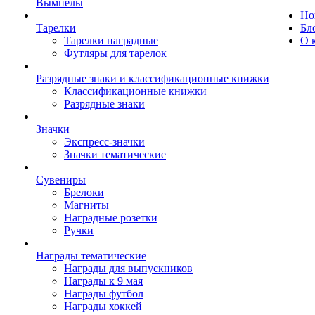
Вымпелы
Но
Тарелки
Бл
Тарелки наградные
О 
Футляры для тарелок
Разрядные знаки и классификационные книжки
Классификационные книжки
Разрядные знаки
Значки
Экспресс-значки
Значки тематические
Сувениры
Брелоки
Магниты
Наградные розетки
Ручки
Награды тематические
Награды для выпускников
Награды к 9 мая
Награды футбол
Награды хоккей