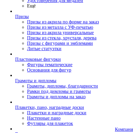
Удостоверения для медалей
Ещё
Призы
Призы из акрила по форме на заказ
Призы из металла с УФ-печатью
Призы из акрила универсальные
Призы из стекла, хрусталя, дерева
Призы с фигурами и эмблемами
Литые статуэтки
Пластиковые фигурки
Фигуры тематические
Основания для фигур
Грамоты и дипломы
Грамоты, дипломы, благодарности
Рамки под димломы и грамоты
Грамоты и дипломы на заказ
Плакетки, пано, наградные доски
Плакетки и наградные доски
Настенные пано
Футляры для плакеток
Компани