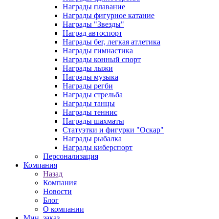
Награды плавание
Награды фигурное катание
Награды "Звезды"
Наград автоспорт
Награды бег, легкая атлетика
Награды гимнастика
Награды конный спорт
Награды лыжи
Награды музыка
Награды регби
Награды стрельба
Награды танцы
Награды теннис
Награды шахматы
Статуэтки и фигурки "Оскар"
Награды рыбалка
Награды киберспорт
Персонализация
Компания
Назад
Компания
Новости
Блог
О компании
Мин. заказ