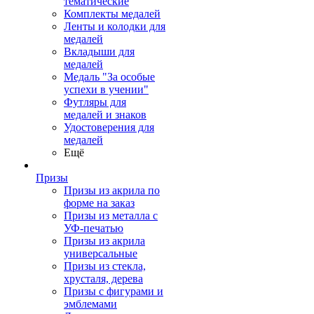
тематические
Комплекты медалей
Ленты и колодки для
медалей
Вкладыши для
медалей
Медаль "За особые
успехи в учении"
Футляры для
медалей и знаков
Удостоверения для
медалей
Ещё
Призы
Призы из акрила по
форме на заказ
Призы из металла с
УФ-печатью
Призы из акрила
универсальные
Призы из стекла,
хрусталя, дерева
Призы с фигурами и
эмблемами