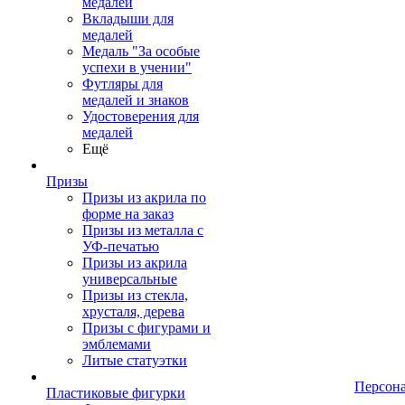
медалей
Вкладыши для
медалей
Медаль "За особые
успехи в учении"
Футляры для
медалей и знаков
Удостоверения для
медалей
Ещё
Призы
Призы из акрила по
форме на заказ
Призы из металла с
УФ-печатью
Призы из акрила
универсальные
Призы из стекла,
хрусталя, дерева
Призы с фигурами и
эмблемами
Литые статуэтки
Персон
Пластиковые фигурки