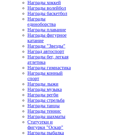
Награды хоккей
Награды волейбол
Награды баскетбол
Награды
единоборства
Награды плавание
Награды фигурное
катание
Награды "Звезды"
Наград автоспорт
Награды бег, легкая
атлетика
Награды гимнастика
Награды конный
спорт
Награды лыжи
Награды музыка
Награды регби
Награды стрельба
Награды танцы
Награды теннис
Награды шахматы
Статуэтки и
фигурки "Оскар"
Награды рыбалка