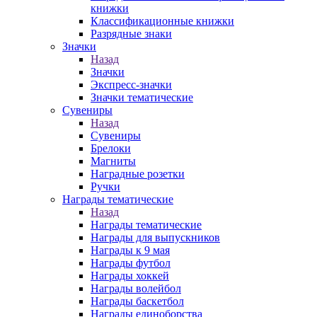
книжки
Классификационные книжки
Разрядные знаки
Значки
Назад
Значки
Экспресс-значки
Значки тематические
Сувениры
Назад
Сувениры
Брелоки
Магниты
Наградные розетки
Ручки
Награды тематические
Назад
Награды тематические
Награды для выпускников
Награды к 9 мая
Награды футбол
Награды хоккей
Награды волейбол
Награды баскетбол
Награды единоборства