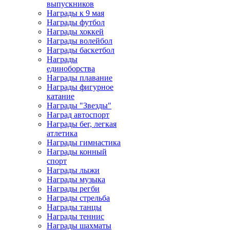
выпускников
Награды к 9 мая
Награды футбол
Награды хоккей
Награды волейбол
Награды баскетбол
Награды
единоборства
Награды плавание
Награды фигурное
катание
Награды "Звезды"
Наград автоспорт
Награды бег, легкая
атлетика
Награды гимнастика
Награды конный
спорт
Награды лыжи
Награды музыка
Награды регби
Награды стрельба
Награды танцы
Награды теннис
Награды шахматы