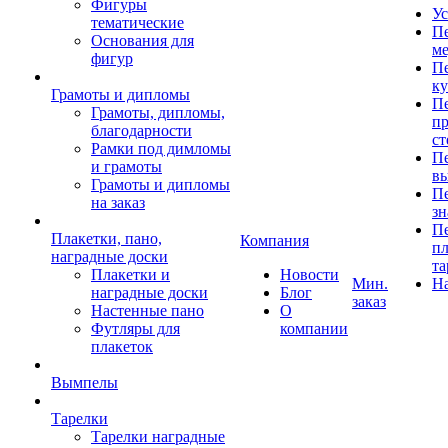
Фигуры
Ус
тематические
Пе
Основания для
ме
фигур
Пе
к
Грамоты и дипломы
Пе
Грамоты, дипломы,
пр
благодарности
ст
Рамки под димломы
Пе
и грамоты
в
Грамоты и дипломы
Пе
на заказ
зн
Пе
Плакетки, пано,
Компания
пл
наградные доски
та
Плакетки и
Новости
Мин.
Н
наградные доски
Блог
заказ
Настенные пано
О
Футляры для
компании
плакеток
Вымпелы
Тарелки
Тарелки наградные