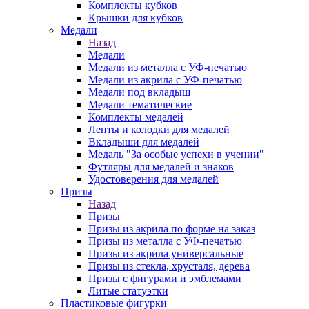
Комплекты кубков
Крышки для кубков
Медали
Назад
Медали
Медали из металла с УФ-печатью
Медали из акрила с УФ-печатью
Медали под вкладыш
Медали тематические
Комплекты медалей
Ленты и колодки для медалей
Вкладыши для медалей
Медаль "За особые успехи в учении"
Футляры для медалей и знаков
Удостоверения для медалей
Призы
Назад
Призы
Призы из акрила по форме на заказ
Призы из металла с УФ-печатью
Призы из акрила универсальные
Призы из стекла, хрусталя, дерева
Призы с фигурами и эмблемами
Литые статуэтки
Пластиковые фигурки