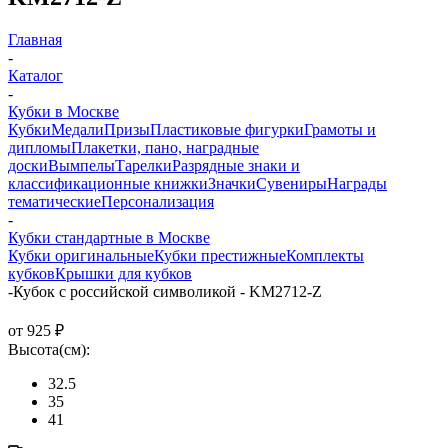
Главная
-
Каталог
-
Кубки в Москве
Кубки
Медали
Призы
Пластиковые фигурки
Грамоты и
дипломы
Плакетки, пано, наградные
доски
Вымпелы
Тарелки
Разрядные знаки и
классификационные книжки
Значки
Сувениры
Награды
тематические
Персонализация
-
Кубки стандартные в Москве
Кубки оригинальные
Кубки престижные
Комплекты
кубков
Крышки для кубков
-
Кубок с российской символикой - KM2712-Z
от
925 ₽
Высота(см):
32.5
35
41