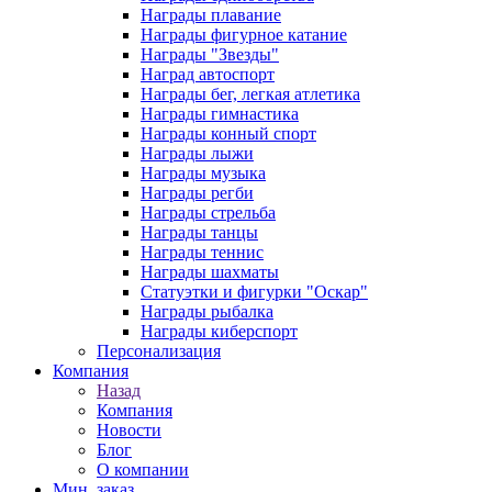
Награды плавание
Награды фигурное катание
Награды "Звезды"
Наград автоспорт
Награды бег, легкая атлетика
Награды гимнастика
Награды конный спорт
Награды лыжи
Награды музыка
Награды регби
Награды стрельба
Награды танцы
Награды теннис
Награды шахматы
Статуэтки и фигурки "Оскар"
Награды рыбалка
Награды киберспорт
Персонализация
Компания
Назад
Компания
Новости
Блог
О компании
Мин. заказ