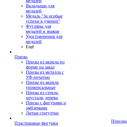
медалей
Вкладыши для
медалей
Медаль "За особые
успехи в учении"
Футляры для
медалей и знаков
Удостоверения для
медалей
Ещё
Призы
Призы из акрила по
форме на заказ
Призы из металла с
УФ-печатью
Призы из акрила
универсальные
Призы из стекла,
хрусталя, дерева
Призы с фигурами и
эмблемами
Литые статуэтки
Персон
Пластиковые фигурки