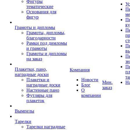
Фигуры
Ус
тематические
Пе
Основания для
ме
фигур
Пе
к
Грамоты и дипломы
Пе
Грамоты, дипломы,
пр
благодарности
ст
Рамки под димломы
Пе
и грамоты
в
Грамоты и дипломы
Пе
на заказ
зн
Пе
Плакетки, пано,
Компания
пл
наградные доски
та
Плакетки и
Новости
Мин.
Н
наградные доски
Блог
заказ
Настенные пано
О
Футляры для
компании
плакеток
Вымпелы
Тарелки
Тарелки наградные