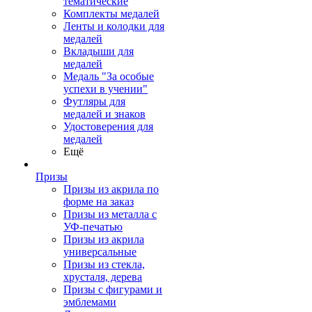
тематические
Комплекты медалей
Ленты и колодки для
медалей
Вкладыши для
медалей
Медаль "За особые
успехи в учении"
Футляры для
медалей и знаков
Удостоверения для
медалей
Ещё
Призы
Призы из акрила по
форме на заказ
Призы из металла с
УФ-печатью
Призы из акрила
универсальные
Призы из стекла,
хрусталя, дерева
Призы с фигурами и
эмблемами