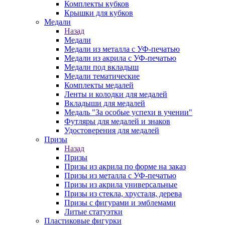
Комплекты кубков
Крышки для кубков
Медали
Назад
Медали
Медали из металла с УФ-печатью
Медали из акрила с УФ-печатью
Медали под вкладыш
Медали тематические
Комплекты медалей
Ленты и колодки для медалей
Вкладыши для медалей
Медаль "За особые успехи в учении"
Футляры для медалей и знаков
Удостоверения для медалей
Призы
Назад
Призы
Призы из акрила по форме на заказ
Призы из металла с УФ-печатью
Призы из акрила универсальные
Призы из стекла, хрусталя, дерева
Призы с фигурами и эмблемами
Литые статуэтки
Пластиковые фигурки