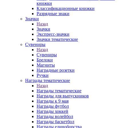
книжки
Классификационные книжки
Разрядные знаки
Значки
Назад
Значки
Экспресс-значки
Значки тематические
Сувениры
Назад
Сувениры
Брелоки
Магниты
Наградные розетки
Ручки
Награды тематические
Назад
Награды тематические
Награды для выпускников
Награды к 9 мая
Награды футбол
Награды хоккей
Награды волейбол
Награды баскетбол
Награды единоборства