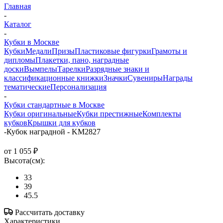
Главная
-
Каталог
-
Кубки в Москве
Кубки
Медали
Призы
Пластиковые фигурки
Грамоты и
дипломы
Плакетки, пано, наградные
доски
Вымпелы
Тарелки
Разрядные знаки и
классификационные книжки
Значки
Сувениры
Награды
тематические
Персонализация
-
Кубки стандартные в Москве
Кубки оригинальные
Кубки престижные
Комплекты
кубков
Крышки для кубков
-
Кубок наградной - KM2827
от
1 055 ₽
Высота(см):
33
39
45.5
Рассчитать доставку
Характеристики