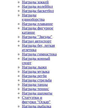
Награды хоккей
Награды волейбол
Награды баскетбол
Награды
единоборства
Награды плавание
Награды фигурное
катание
Награды "Звезды"
Наград автоспорт
Награды бег, легкая
атлетика
Награды гимнастика
Награды конный
спорт
Награды лыжи
Награды музыка
Награды регби
Награды стрельба
Награды танцы
Награды теннис
Награды шахматы
Статуэтки и
фигурки "Оскар"
Награды рыбалка