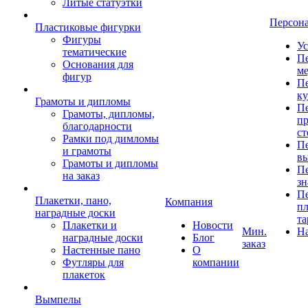
Литые статуэтки
Персон
Пластиковые фигурки
Фигуры
Ус
тематические
Пе
Основания для
ме
фигур
Пе
к
Грамоты и дипломы
Пе
Грамоты, дипломы,
пр
благодарности
ст
Рамки под димломы
Пе
и грамоты
в
Грамоты и дипломы
Пе
на заказ
зн
Пе
Плакетки, пано,
Компания
пл
наградные доски
та
Плакетки и
Новости
Мин.
Н
наградные доски
Блог
заказ
Настенные пано
О
Футляры для
компании
плакеток
Вымпелы