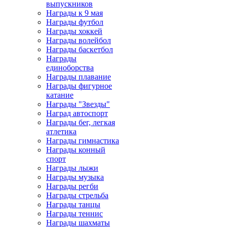
выпускников
Награды к 9 мая
Награды футбол
Награды хоккей
Награды волейбол
Награды баскетбол
Награды
единоборства
Награды плавание
Награды фигурное
катание
Награды "Звезды"
Наград автоспорт
Награды бег, легкая
атлетика
Награды гимнастика
Награды конный
спорт
Награды лыжи
Награды музыка
Награды регби
Награды стрельба
Награды танцы
Награды теннис
Награды шахматы