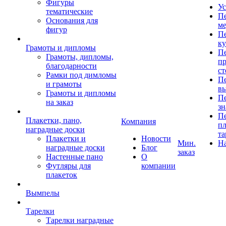
Фигуры
Ус
тематические
Пе
Основания для
ме
фигур
Пе
к
Грамоты и дипломы
Пе
Грамоты, дипломы,
пр
благодарности
ст
Рамки под димломы
Пе
и грамоты
в
Грамоты и дипломы
Пе
на заказ
зн
Пе
Плакетки, пано,
Компания
пл
наградные доски
та
Плакетки и
Новости
Мин.
Н
наградные доски
Блог
заказ
Настенные пано
О
Футляры для
компании
плакеток
Вымпелы
Тарелки
Тарелки наградные