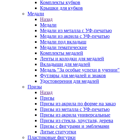
Комплекты кубков
Крышки для кубков
Медали
Назад
Медали
Медали из металла с УФ-печатью
Медали из акрила с УФ-печатью
Медали под вкладыш
Медали тематические
Комплекты медалей
Ленты и колодки для медалей
Вкладыши для медалей
Медаль "За особые успехи в учении"
Футляры для медалей и знаков
Удостоверения для медалей
Призы
Назад
Призы
Призы из акрила по форме на заказ
Призы из металла с УФ-печатью
Призы из акрила универсальные
Призы из стекла, хрусталя, дерева
Призы с фигурами и эмблемами
Литые статуэтки
Пластиковые фигурки