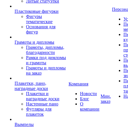
Литые статуэтки
Персон
Пластиковые фигурки
Фигуры
Ус
тематические
Пе
Основания для
ме
фигур
Пе
к
Грамоты и дипломы
Пе
Грамоты, дипломы,
пр
благодарности
ст
Рамки под димломы
Пе
и грамоты
в
Грамоты и дипломы
Пе
на заказ
зн
Пе
Плакетки, пано,
Компания
пл
наградные доски
та
Плакетки и
Новости
Мин.
Н
наградные доски
Блог
заказ
Настенные пано
О
Футляры для
компании
плакеток
Вымпелы