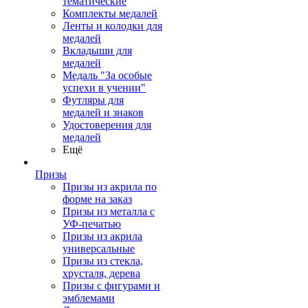
тематические
Комплекты медалей
Ленты и колодки для
медалей
Вкладыши для
медалей
Медаль "За особые
успехи в учении"
Футляры для
медалей и знаков
Удостоверения для
медалей
Ещё
Призы
Призы из акрила по
форме на заказ
Призы из металла с
УФ-печатью
Призы из акрила
универсальные
Призы из стекла,
хрусталя, дерева
Призы с фигурами и
эмблемами