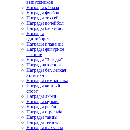
выпускников
Награды к 9 мая
Награды футбол
Награды хоккей
Награды волейбол
Награды баскетбол
Награды
единоборства
Награды плавание
Награды фигурное
катание
Награды "Звезды"
Наград автоспорт
Награды бег, легкая
атлетика
Награды гимнастика
Награды конный
спорт
Награды лыжи
Награды музыка
Награды регби
Награды стрельба
Награды танцы
Награды теннис
Награды шахматы