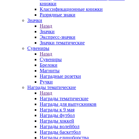
книжки
Классификационные книжки
Разрядные знаки
Значки
Назад
Значки
Экспресс-значки
Значки тематические
Сувениры
Назад
Сувениры
Брелоки
Магниты
Наградные розетки
Ручки
Награды тематические
Назад
Награды тематические
Награды для выпускников
Награды к 9 мая
Награды футбол
Награды хоккей
Награды волейбол
Награды баскетбол
Награды единоборства