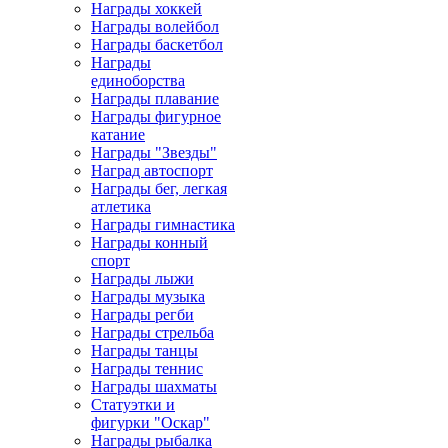
Награды хоккей
Награды волейбол
Награды баскетбол
Награды
единоборства
Награды плавание
Награды фигурное
катание
Награды "Звезды"
Наград автоспорт
Награды бег, легкая
атлетика
Награды гимнастика
Награды конный
спорт
Награды лыжи
Награды музыка
Награды регби
Награды стрельба
Награды танцы
Награды теннис
Награды шахматы
Статуэтки и
фигурки "Оскар"
Награды рыбалка