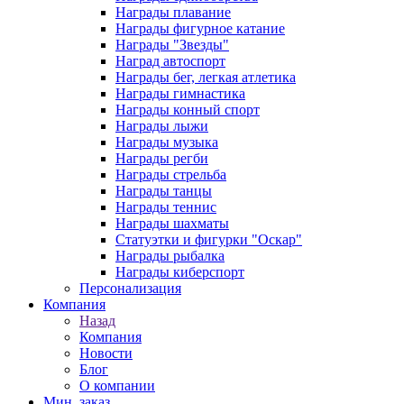
Награды плавание
Награды фигурное катание
Награды "Звезды"
Наград автоспорт
Награды бег, легкая атлетика
Награды гимнастика
Награды конный спорт
Награды лыжи
Награды музыка
Награды регби
Награды стрельба
Награды танцы
Награды теннис
Награды шахматы
Статуэтки и фигурки "Оскар"
Награды рыбалка
Награды киберспорт
Персонализация
Компания
Назад
Компания
Новости
Блог
О компании
Мин. заказ