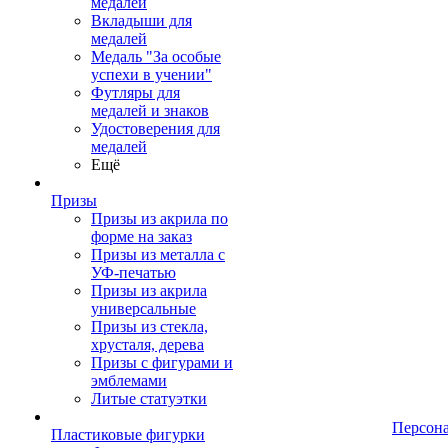
медалей
Вкладыши для
медалей
Медаль "За особые
успехи в учении"
Футляры для
медалей и знаков
Удостоверения для
медалей
Ещё
Призы
Призы из акрила по
форме на заказ
Призы из металла с
УФ-печатью
Призы из акрила
универсальные
Призы из стекла,
хрусталя, дерева
Призы с фигурами и
эмблемами
Литые статуэтки
Персон
Пластиковые фигурки