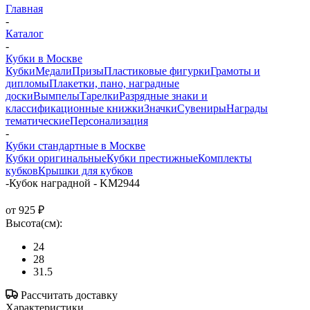
Главная
-
Каталог
-
Кубки в Москве
Кубки
Медали
Призы
Пластиковые фигурки
Грамоты и
дипломы
Плакетки, пано, наградные
доски
Вымпелы
Тарелки
Разрядные знаки и
классификационные книжки
Значки
Сувениры
Награды
тематические
Персонализация
-
Кубки стандартные в Москве
Кубки оригинальные
Кубки престижные
Комплекты
кубков
Крышки для кубков
-
Кубок наградной - KM2944
от
925 ₽
Высота(см):
24
28
31.5
Рассчитать доставку
Характеристики