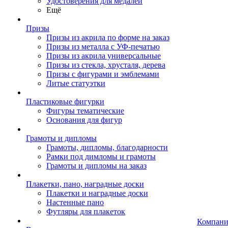
Удостоверения для медалей
Ещё
Призы
Призы из акрила по форме на заказ
Призы из металла с УФ-печатью
Призы из акрила универсальные
Призы из стекла, хрусталя, дерева
Призы с фигурами и эмблемами
Литые статуэтки
Пластиковые фигурки
Фигуры тематические
Основания для фигур
Грамоты и дипломы
Грамоты, дипломы, благодарности
Рамки под димломы и грамоты
Грамоты и дипломы на заказ
Плакетки, пано, наградные доски
Плакетки и наградные доски
Настенные пано
Футляры для плакеток
Компани