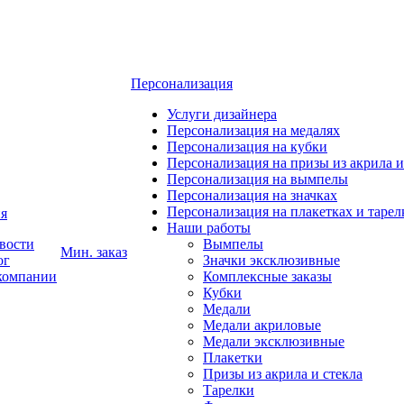
Персонализация
Услуги дизайнера
Персонализация на медалях
Персонализация на кубки
Персонализация на призы из акрила и
Персонализация на вымпелы
Персонализация на значках
Персонализация на плакетках и тарел
я
Наши работы
вости
Вымпелы
Мин. заказ
ог
Значки эксклюзивные
компании
Комплексные заказы
Кубки
Медали
Медали акриловые
Медали эксклюзивные
Плакетки
Призы из акрила и стекла
Тарелки