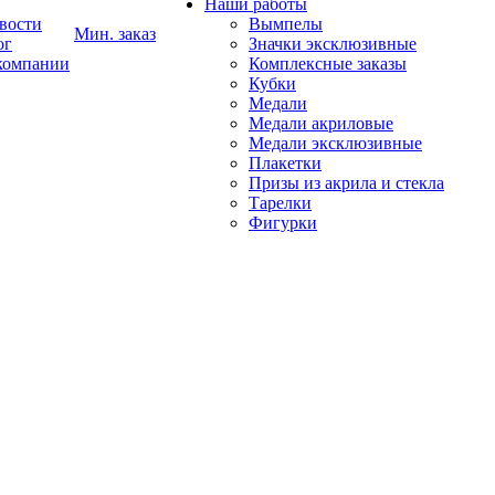
Наши работы
вости
Вымпелы
Мин. заказ
ог
Значки эксклюзивные
компании
Комплексные заказы
Кубки
Медали
Медали акриловые
Медали эксклюзивные
Плакетки
Призы из акрила и стекла
Тарелки
Фигурки