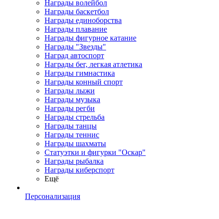
Награды волейбол
Награды баскетбол
Награды единоборства
Награды плавание
Награды фигурное катание
Награды "Звезды"
Наград автоспорт
Награды бег, легкая атлетика
Награды гимнастика
Награды конный спорт
Награды лыжи
Награды музыка
Награды регби
Награды стрельба
Награды танцы
Награды теннис
Награды шахматы
Статуэтки и фигурки "Оскар"
Награды рыбалка
Награды киберспорт
Ещё
Персонализация