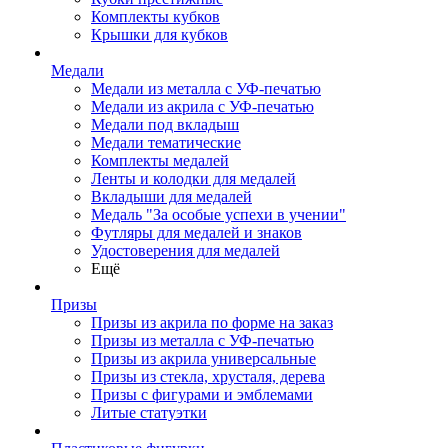
Комплекты кубков
Крышки для кубков
Медали
Медали из металла с УФ-печатью
Медали из акрила с УФ-печатью
Медали под вкладыш
Медали тематические
Комплекты медалей
Ленты и колодки для медалей
Вкладыши для медалей
Медаль "За особые успехи в учении"
Футляры для медалей и знаков
Удостоверения для медалей
Ещё
Призы
Призы из акрила по форме на заказ
Призы из металла с УФ-печатью
Призы из акрила универсальные
Призы из стекла, хрусталя, дерева
Призы с фигурами и эмблемами
Литые статуэтки