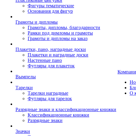
Пластиковые фигурки
Фигуры тематические
Основания для фигур
Грамоты и дипломы
Грамоты, дипломы, благодарности
Рамки под димломы и грамоты
Грамоты и дипломы на заказ
Плакетки, пано, наградные доски
Плакетки и наградные доски
Настенные пано
Футляры для плакеток
Компани
Вымпелы
Но
Тарелки
Бл
Тарелки наградные
О 
Футляры для тарелок
Разрядные знаки и классификационные книжки
Классификационные книжки
Разрядные знаки
Значки