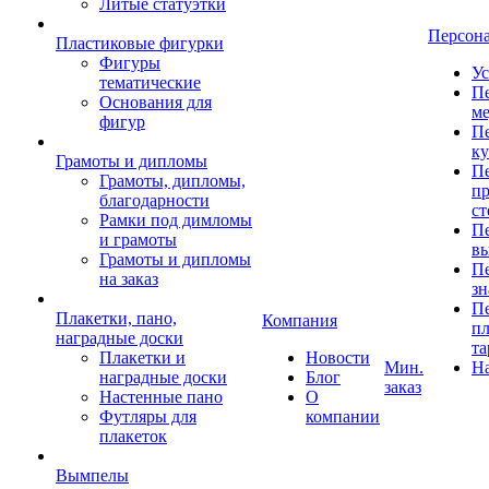
Литые статуэтки
Персон
Пластиковые фигурки
Фигуры
Ус
тематические
Пе
Основания для
ме
фигур
Пе
к
Грамоты и дипломы
Пе
Грамоты, дипломы,
пр
благодарности
ст
Рамки под димломы
Пе
и грамоты
в
Грамоты и дипломы
Пе
на заказ
зн
Пе
Плакетки, пано,
Компания
пл
наградные доски
та
Плакетки и
Новости
Мин.
Н
наградные доски
Блог
заказ
Настенные пано
О
Футляры для
компании
плакеток
Вымпелы