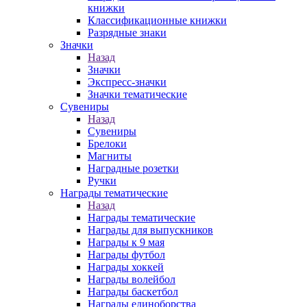
книжки
Классификационные книжки
Разрядные знаки
Значки
Назад
Значки
Экспресс-значки
Значки тематические
Сувениры
Назад
Сувениры
Брелоки
Магниты
Наградные розетки
Ручки
Награды тематические
Назад
Награды тематические
Награды для выпускников
Награды к 9 мая
Награды футбол
Награды хоккей
Награды волейбол
Награды баскетбол
Награды единоборства