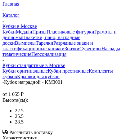
Главная
-
Каталог
-
Кубки в Москве
Кубки
Медали
Призы
Пластиковые фигурки
Грамоты и
дипломы
Плакетки, пано, наградные
доски
Вымпелы
Тарелки
Разрядные знаки и
классификационные книжки
Значки
Сувениры
Награды
тематические
Персонализация
-
Кубки стандартные в Москве
Кубки оригинальные
Кубки престижные
Комплекты
кубков
Крышки для кубков
-
Кубок наградной - KM3001
от
1 055 ₽
Высота(см):
22.5
25.5
28.5
Рассчитать доставку
Характеристики