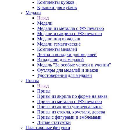
Комплекты кубков
Крышки для кубков
Медали
Назад
Медали
Медали из металла с УФ-печатью
Медали из акрила с УФ-печатью
Медали под вкладыш
Медали тематические
Комплекты медалей
Ленты и колодки для медалей
Вкладыши для медалей
Медаль "За особые успехи в учении"
Футляры для медалей и знаков
Удостоверения для медалей
Призы
Назад
Призы
Призы из акрила по форме на заказ
Призы из металла с УФ-печатью
Призы из акрила универсальные
Призы из стекла, хрусталя, дерева
Призы с фигурами и эмблемами
Литые статуэтки
Пластиковые фигурки