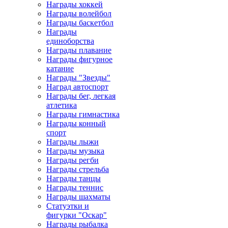
Награды хоккей
Награды волейбол
Награды баскетбол
Награды
единоборства
Награды плавание
Награды фигурное
катание
Награды "Звезды"
Наград автоспорт
Награды бег, легкая
атлетика
Награды гимнастика
Награды конный
спорт
Награды лыжи
Награды музыка
Награды регби
Награды стрельба
Награды танцы
Награды теннис
Награды шахматы
Статуэтки и
фигурки "Оскар"
Награды рыбалка