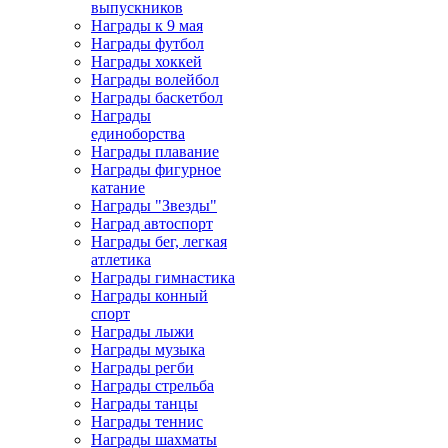
выпускников
Награды к 9 мая
Награды футбол
Награды хоккей
Награды волейбол
Награды баскетбол
Награды
единоборства
Награды плавание
Награды фигурное
катание
Награды "Звезды"
Наград автоспорт
Награды бег, легкая
атлетика
Награды гимнастика
Награды конный
спорт
Награды лыжи
Награды музыка
Награды регби
Награды стрельба
Награды танцы
Награды теннис
Награды шахматы