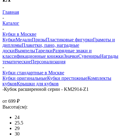
Главная
-
Каталог
-
Кубки в Москве
Кубки
Медали
Призы
Пластиковые фигурки
Грамоты и
дипломы
Плакетки, пано, наградные
доски
Вымпелы
Тарелки
Разрядные знаки и
классификационные книжки
Значки
Сувениры
Награды
тематические
Персонализация
-
Кубки стандартные в Москве
Кубки оригинальные
Кубки престижные
Комплекты
кубков
Крышки для кубков
-
Кубок расширенной серии - KM2914-Z1
от
699 ₽
Высота(см):
24
25.5
29
30