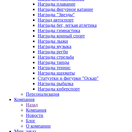
Награды плавание
Награды фигурное катание
Награды "Звезды"
Наград автоспорт
Награды бег, легкая атлетика
Награды гимнастика
Награды конный спорт
Награды лыжи
Награды музыка
Награды регби
Награды стрельба
Награды танцы
Награды теннис
Награды шахматы
Статуэтки и фигурки "Оскар"
Награды рыбалка
Награды киберспорт
Персонализация
Компания
Назад
Компания
Новости
Блог
О компании
Мин. заказ