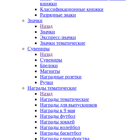
книжки
Классификационные книжки
Разрядные знаки
Значки
Назад
Значки
Экспресс-значки
Значки тематические
Сувениры
Назад
Сувениры
Брелоки
Магниты
Наградные розетки
Ручки
Награды тематические
Назад
Награды тематические
Награды для выпускников
Награды к 9 мая
Награды футбол
Награды хоккей
Награды волейбол
Награды баскетбол
Награды единоборства