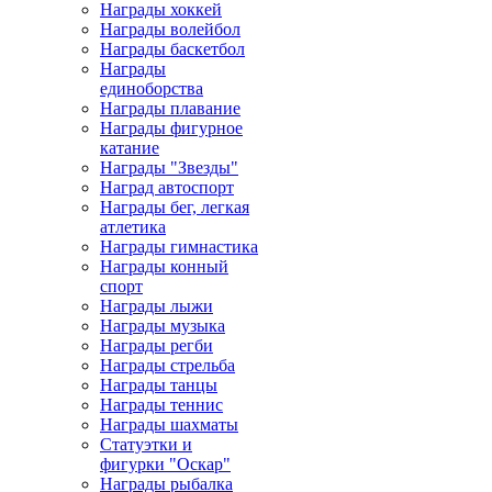
Награды хоккей
Награды волейбол
Награды баскетбол
Награды
единоборства
Награды плавание
Награды фигурное
катание
Награды "Звезды"
Наград автоспорт
Награды бег, легкая
атлетика
Награды гимнастика
Награды конный
спорт
Награды лыжи
Награды музыка
Награды регби
Награды стрельба
Награды танцы
Награды теннис
Награды шахматы
Статуэтки и
фигурки "Оскар"
Награды рыбалка