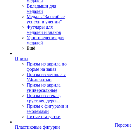
медалей
Вкладыши для
медалей
Медаль "За особые
успехи в учении"
Футляры для
медалей и знаков
Удостоверения для
медалей
Ещё
Призы
Призы из акрила по
форме на заказ
Призы из металла с
УФ-печатью
Призы из акрила
универсальные
Призы из стекла,
хрусталя, дерева
Призы с фигурами и
эмблемами
Литые статуэтки
Персон
Пластиковые фигурки