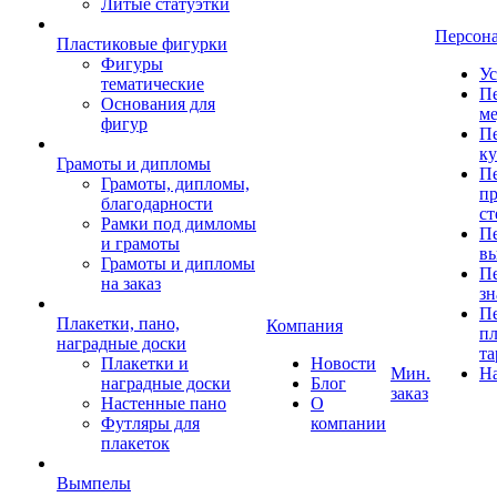
Литые статуэтки
Персон
Пластиковые фигурки
Фигуры
Ус
тематические
Пе
Основания для
ме
фигур
Пе
к
Грамоты и дипломы
Пе
Грамоты, дипломы,
пр
благодарности
ст
Рамки под димломы
Пе
и грамоты
в
Грамоты и дипломы
Пе
на заказ
зн
Пе
Плакетки, пано,
Компания
пл
наградные доски
та
Плакетки и
Новости
Мин.
Н
наградные доски
Блог
заказ
Настенные пано
О
Футляры для
компании
плакеток
Вымпелы