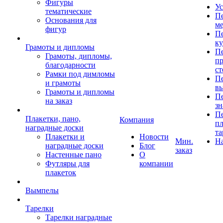
Фигуры
Ус
тематические
Пе
Основания для
ме
фигур
Пе
к
Грамоты и дипломы
Пе
Грамоты, дипломы,
пр
благодарности
ст
Рамки под димломы
Пе
и грамоты
в
Грамоты и дипломы
Пе
на заказ
зн
Пе
Плакетки, пано,
Компания
пл
наградные доски
та
Плакетки и
Новости
Мин.
Н
наградные доски
Блог
заказ
Настенные пано
О
Футляры для
компании
плакеток
Вымпелы
Тарелки
Тарелки наградные