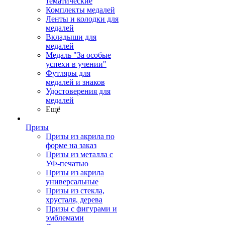
тематические
Комплекты медалей
Ленты и колодки для
медалей
Вкладыши для
медалей
Медаль "За особые
успехи в учении"
Футляры для
медалей и знаков
Удостоверения для
медалей
Ещё
Призы
Призы из акрила по
форме на заказ
Призы из металла с
УФ-печатью
Призы из акрила
универсальные
Призы из стекла,
хрусталя, дерева
Призы с фигурами и
эмблемами