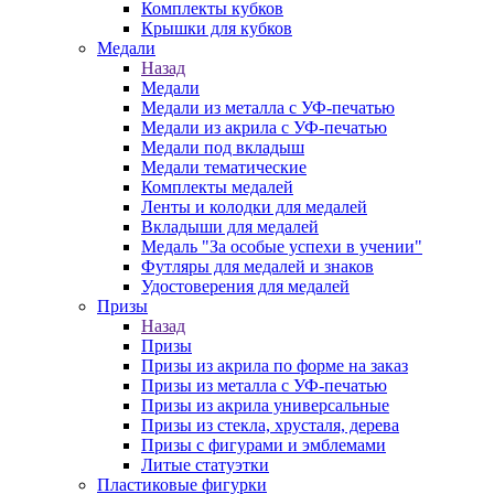
Комплекты кубков
Крышки для кубков
Медали
Назад
Медали
Медали из металла с УФ-печатью
Медали из акрила с УФ-печатью
Медали под вкладыш
Медали тематические
Комплекты медалей
Ленты и колодки для медалей
Вкладыши для медалей
Медаль "За особые успехи в учении"
Футляры для медалей и знаков
Удостоверения для медалей
Призы
Назад
Призы
Призы из акрила по форме на заказ
Призы из металла с УФ-печатью
Призы из акрила универсальные
Призы из стекла, хрусталя, дерева
Призы с фигурами и эмблемами
Литые статуэтки
Пластиковые фигурки