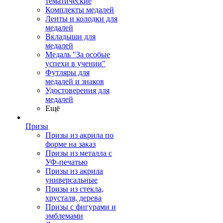
тематические
Комплекты медалей
Ленты и колодки для
медалей
Вкладыши для
медалей
Медаль "За особые
успехи в учении"
Футляры для
медалей и знаков
Удостоверения для
медалей
Ещё
Призы
Призы из акрила по
форме на заказ
Призы из металла с
УФ-печатью
Призы из акрила
универсальные
Призы из стекла,
хрусталя, дерева
Призы с фигурами и
эмблемами