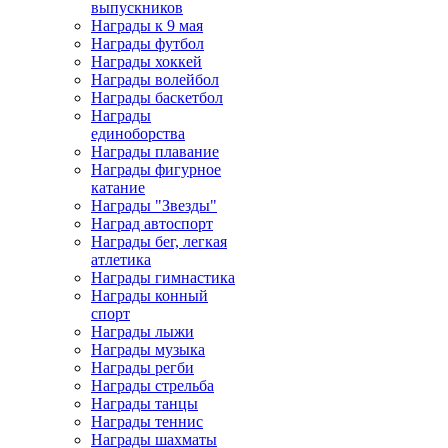
выпускников
Награды к 9 мая
Награды футбол
Награды хоккей
Награды волейбол
Награды баскетбол
Награды
единоборства
Награды плавание
Награды фигурное
катание
Награды "Звезды"
Наград автоспорт
Награды бег, легкая
атлетика
Награды гимнастика
Награды конный
спорт
Награды лыжи
Награды музыка
Награды регби
Награды стрельба
Награды танцы
Награды теннис
Награды шахматы