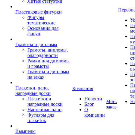
Литые статуэтки
Персон
Пластиковые фигурки
Фигуры
Ус
тематические
Пе
Основания для
ме
фигур
Пе
к
Грамоты и дипломы
Пе
Грамоты, дипломы,
пр
благодарности
ст
Рамки под димломы
Пе
и грамоты
в
Грамоты и дипломы
Пе
на заказ
зн
Пе
Плакетки, пано,
Компания
пл
наградные доски
та
Плакетки и
Новости
Мин.
Н
наградные доски
Блог
заказ
Настенные пано
О
Футляры для
компании
плакеток
Вымпелы