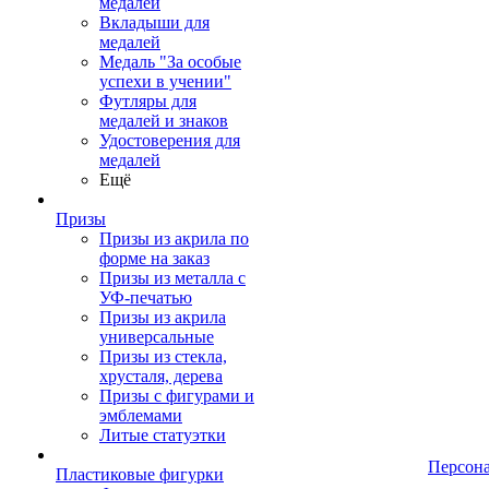
медалей
Вкладыши для
медалей
Медаль "За особые
успехи в учении"
Футляры для
медалей и знаков
Удостоверения для
медалей
Ещё
Призы
Призы из акрила по
форме на заказ
Призы из металла с
УФ-печатью
Призы из акрила
универсальные
Призы из стекла,
хрусталя, дерева
Призы с фигурами и
эмблемами
Литые статуэтки
Персон
Пластиковые фигурки