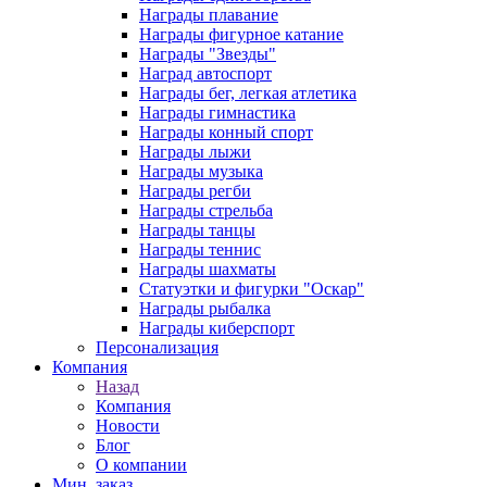
Награды плавание
Награды фигурное катание
Награды "Звезды"
Наград автоспорт
Награды бег, легкая атлетика
Награды гимнастика
Награды конный спорт
Награды лыжи
Награды музыка
Награды регби
Награды стрельба
Награды танцы
Награды теннис
Награды шахматы
Статуэтки и фигурки "Оскар"
Награды рыбалка
Награды киберспорт
Персонализация
Компания
Назад
Компания
Новости
Блог
О компании
Мин. заказ