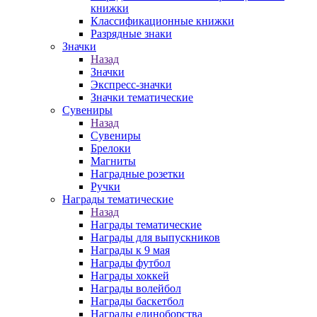
книжки
Классификационные книжки
Разрядные знаки
Значки
Назад
Значки
Экспресс-значки
Значки тематические
Сувениры
Назад
Сувениры
Брелоки
Магниты
Наградные розетки
Ручки
Награды тематические
Назад
Награды тематические
Награды для выпускников
Награды к 9 мая
Награды футбол
Награды хоккей
Награды волейбол
Награды баскетбол
Награды единоборства