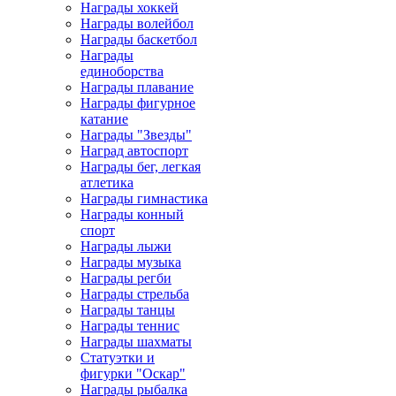
Награды хоккей
Награды волейбол
Награды баскетбол
Награды
единоборства
Награды плавание
Награды фигурное
катание
Награды "Звезды"
Наград автоспорт
Награды бег, легкая
атлетика
Награды гимнастика
Награды конный
спорт
Награды лыжи
Награды музыка
Награды регби
Награды стрельба
Награды танцы
Награды теннис
Награды шахматы
Статуэтки и
фигурки "Оскар"
Награды рыбалка