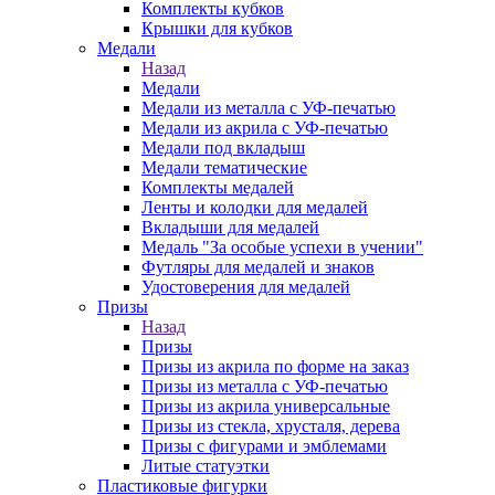
Комплекты кубков
Крышки для кубков
Медали
Назад
Медали
Медали из металла с УФ-печатью
Медали из акрила с УФ-печатью
Медали под вкладыш
Медали тематические
Комплекты медалей
Ленты и колодки для медалей
Вкладыши для медалей
Медаль "За особые успехи в учении"
Футляры для медалей и знаков
Удостоверения для медалей
Призы
Назад
Призы
Призы из акрила по форме на заказ
Призы из металла с УФ-печатью
Призы из акрила универсальные
Призы из стекла, хрусталя, дерева
Призы с фигурами и эмблемами
Литые статуэтки
Пластиковые фигурки