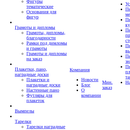
Фигуры
Ус
тематические
Пе
Основания для
ме
фигур
Пе
к
Грамоты и дипломы
Пе
Грамоты, дипломы,
пр
благодарности
ст
Рамки под димломы
Пе
и грамоты
в
Грамоты и дипломы
Пе
на заказ
зн
Пе
Плакетки, пано,
Компания
пл
наградные доски
та
Плакетки и
Новости
Мин.
Н
наградные доски
Блог
заказ
Настенные пано
О
Футляры для
компании
плакеток
Вымпелы
Тарелки
Тарелки наградные