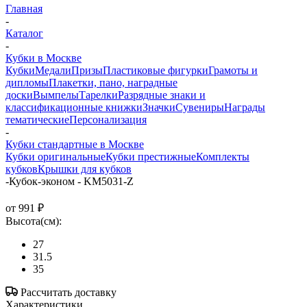
Главная
-
Каталог
-
Кубки в Москве
Кубки
Медали
Призы
Пластиковые фигурки
Грамоты и
дипломы
Плакетки, пано, наградные
доски
Вымпелы
Тарелки
Разрядные знаки и
классификационные книжки
Значки
Сувениры
Награды
тематические
Персонализация
-
Кубки стандартные в Москве
Кубки оригинальные
Кубки престижные
Комплекты
кубков
Крышки для кубков
-
Кубок-эконом - KM5031-Z
от
991 ₽
Высота(см):
27
31.5
35
Рассчитать доставку
Характеристики