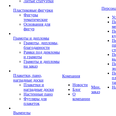
Литые статуэтки
Персон
Пластиковые фигурки
Фигуры
Ус
тематические
Пе
Основания для
ме
фигур
Пе
к
Грамоты и дипломы
Пе
Грамоты, дипломы,
пр
благодарности
ст
Рамки под димломы
Пе
и грамоты
в
Грамоты и дипломы
Пе
на заказ
зн
Пе
Плакетки, пано,
Компания
пл
наградные доски
та
Плакетки и
Новости
Мин.
Н
наградные доски
Блог
заказ
Настенные пано
О
Футляры для
компании
плакеток
Вымпелы