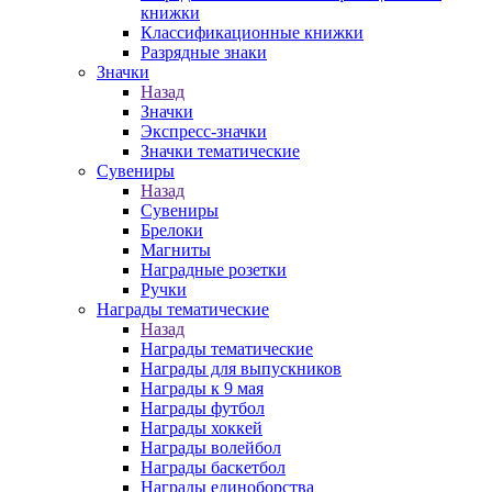
книжки
Классификационные книжки
Разрядные знаки
Значки
Назад
Значки
Экспресс-значки
Значки тематические
Сувениры
Назад
Сувениры
Брелоки
Магниты
Наградные розетки
Ручки
Награды тематические
Назад
Награды тематические
Награды для выпускников
Награды к 9 мая
Награды футбол
Награды хоккей
Награды волейбол
Награды баскетбол
Награды единоборства