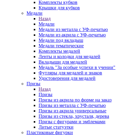
Комплекты кубков
Крышки для кубков
Медали
Назад
Медали
Медали из металла с УФ-печатью
Медали из акрила с УФ-печатью
Медали под вкладыш
Медали тематические
Комплекты медалей
Ленты и колодки для медалей
Вкладыши для медалей
Медаль "За особые успехи в учении"
Футляры для медалей и знаков
Удостоверения для медалей
Призы
Назад
Призы
Призы из акрила по форме на заказ
Призы из металла с УФ-печатью
Призы из акрила универсальные
Призы из стекла, хрусталя, дерева
Призы с фигурами и эмблемами
Литые статуэтки
Пластиковые фигурки