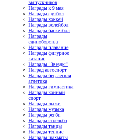
выпускников
Награды к 9 мая
Награды футбол
Награды хоккей
Награды волейбол
Награды баскетбол
Награды
единоборства
Награды плавание
Награды фигурное
катание
Награды "Звезды"
Наград автоспорт
Награды бег, легкая
атлетика
Награды гимнастика
Награды конный
спорт
Награды лыжи
Награды музыка
Награды регби
Награды стрельба
Награды танцы
Награды теннис
Награды шахматы