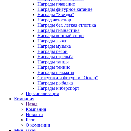
Награды плавание
Награды фигурное катание
Награды "Звезды"
Наград автоспорт
Награды бег, легкая атлетика
Награды гимнастика
Награды конный спорт
Награды лыжи
Награды музыка
Награды регби
Награды стрельба
Награды танцы
Награды теннис
Награды шахматы
Статуэтки и фигурки "Оскар"
Награды рыбалка
Награды киберспорт
Персонализация
Компания
Назад
Компания
Новости
Блог
О компании
Мин. заказ