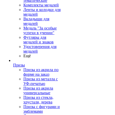
тематические
Комплекты медалей
Ленты и колодки для
медалей
Вкладыши для
медалей
Медаль "За особые
успехи в учении"
Футляры для
медалей и знаков
Удостоверения для
медалей
Ещё
Призы
Призы из акрила по
форме на заказ
Призы из металла с
УФ-печатью
Призы из акрила
универсальные
Призы из стекла,
хрусталя, дерева
Призы с фигурами и
эмблемами