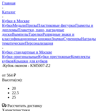
Главная
-
Каталог
-
Кубки в Москве
Кубки
Медали
Призы
Пластиковые фигурки
Грамоты и
дипломы
Плакетки, пано, наградные
доски
Вымпелы
Тарелки
Разрядные знаки и
классификационные книжки
Значки
Сувениры
Награды
тематические
Персонализация
-
Кубки стандартные в Москве
Кубки оригинальные
Кубки престижные
Комплекты
кубков
Крышки для кубков
-
Кубок-эконом - KM5007-Z2
от
564 ₽
Высота(см):
20
22.5
25
Рассчитать доставку
Характеристики