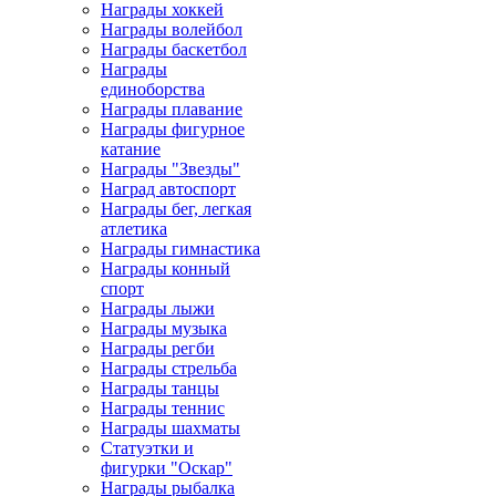
Награды хоккей
Награды волейбол
Награды баскетбол
Награды
единоборства
Награды плавание
Награды фигурное
катание
Награды "Звезды"
Наград автоспорт
Награды бег, легкая
атлетика
Награды гимнастика
Награды конный
спорт
Награды лыжи
Награды музыка
Награды регби
Награды стрельба
Награды танцы
Награды теннис
Награды шахматы
Статуэтки и
фигурки "Оскар"
Награды рыбалка