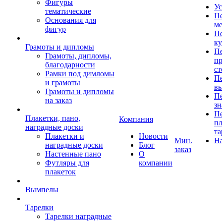
Фигуры
Ус
тематические
Пе
Основания для
ме
фигур
Пе
к
Грамоты и дипломы
Пе
Грамоты, дипломы,
пр
благодарности
ст
Рамки под димломы
Пе
и грамоты
в
Грамоты и дипломы
Пе
на заказ
зн
Пе
Плакетки, пано,
Компания
пл
наградные доски
та
Плакетки и
Новости
Мин.
Н
наградные доски
Блог
заказ
Настенные пано
О
Футляры для
компании
плакеток
Вымпелы
Тарелки
Тарелки наградные