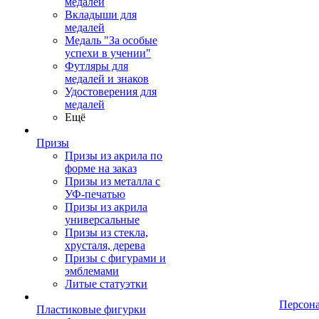
медалей
Вкладыши для
медалей
Медаль "За особые
успехи в учении"
Футляры для
медалей и знаков
Удостоверения для
медалей
Ещё
Призы
Призы из акрила по
форме на заказ
Призы из металла с
УФ-печатью
Призы из акрила
универсальные
Призы из стекла,
хрусталя, дерева
Призы с фигурами и
эмблемами
Литые статуэтки
Персон
Пластиковые фигурки