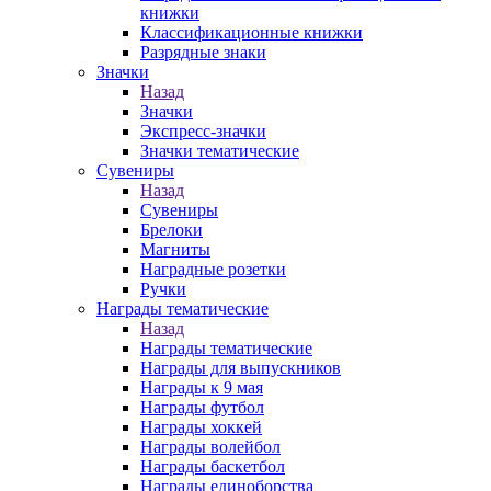
книжки
Классификационные книжки
Разрядные знаки
Значки
Назад
Значки
Экспресс-значки
Значки тематические
Сувениры
Назад
Сувениры
Брелоки
Магниты
Наградные розетки
Ручки
Награды тематические
Назад
Награды тематические
Награды для выпускников
Награды к 9 мая
Награды футбол
Награды хоккей
Награды волейбол
Награды баскетбол
Награды единоборства