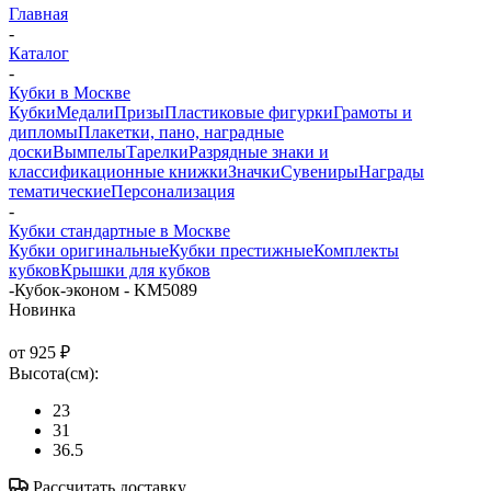
Главная
-
Каталог
-
Кубки в Москве
Кубки
Медали
Призы
Пластиковые фигурки
Грамоты и
дипломы
Плакетки, пано, наградные
доски
Вымпелы
Тарелки
Разрядные знаки и
классификационные книжки
Значки
Сувениры
Награды
тематические
Персонализация
-
Кубки стандартные в Москве
Кубки оригинальные
Кубки престижные
Комплекты
кубков
Крышки для кубков
-
Кубок-эконом - KM5089
Новинка
от
925 ₽
Высота(см):
23
31
36.5
Рассчитать доставку