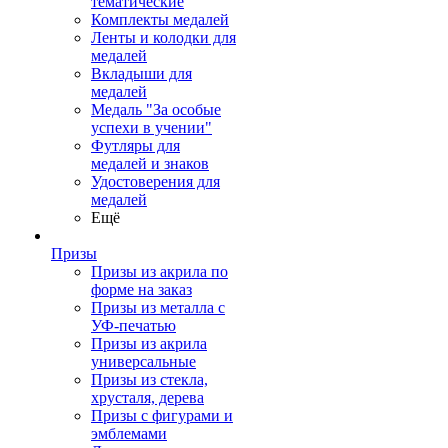
тематические
Комплекты медалей
Ленты и колодки для
медалей
Вкладыши для
медалей
Медаль "За особые
успехи в учении"
Футляры для
медалей и знаков
Удостоверения для
медалей
Ещё
Призы
Призы из акрила по
форме на заказ
Призы из металла с
УФ-печатью
Призы из акрила
универсальные
Призы из стекла,
хрусталя, дерева
Призы с фигурами и
эмблемами