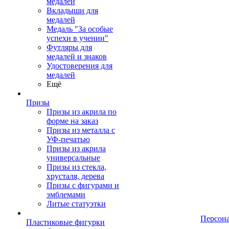
медалей
Вкладыши для
медалей
Медаль "За особые
успехи в учении"
Футляры для
медалей и знаков
Удостоверения для
медалей
Ещё
Призы
Призы из акрила по
форме на заказ
Призы из металла с
УФ-печатью
Призы из акрила
универсальные
Призы из стекла,
хрусталя, дерева
Призы с фигурами и
эмблемами
Литые статуэтки
Персон
Пластиковые фигурки