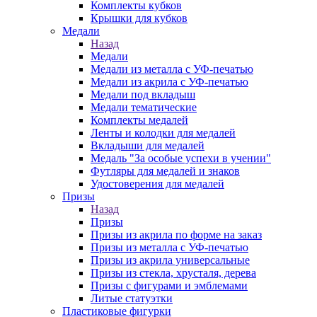
Комплекты кубков
Крышки для кубков
Медали
Назад
Медали
Медали из металла с УФ-печатью
Медали из акрила с УФ-печатью
Медали под вкладыш
Медали тематические
Комплекты медалей
Ленты и колодки для медалей
Вкладыши для медалей
Медаль "За особые успехи в учении"
Футляры для медалей и знаков
Удостоверения для медалей
Призы
Назад
Призы
Призы из акрила по форме на заказ
Призы из металла с УФ-печатью
Призы из акрила универсальные
Призы из стекла, хрусталя, дерева
Призы с фигурами и эмблемами
Литые статуэтки
Пластиковые фигурки