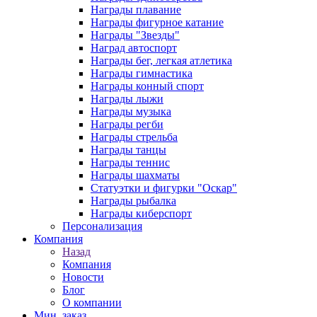
Награды плавание
Награды фигурное катание
Награды "Звезды"
Наград автоспорт
Награды бег, легкая атлетика
Награды гимнастика
Награды конный спорт
Награды лыжи
Награды музыка
Награды регби
Награды стрельба
Награды танцы
Награды теннис
Награды шахматы
Статуэтки и фигурки "Оскар"
Награды рыбалка
Награды киберспорт
Персонализация
Компания
Назад
Компания
Новости
Блог
О компании
Мин. заказ