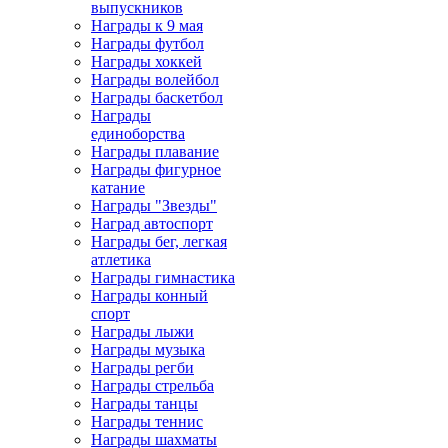
выпускников
Награды к 9 мая
Награды футбол
Награды хоккей
Награды волейбол
Награды баскетбол
Награды
единоборства
Награды плавание
Награды фигурное
катание
Награды "Звезды"
Наград автоспорт
Награды бег, легкая
атлетика
Награды гимнастика
Награды конный
спорт
Награды лыжи
Награды музыка
Награды регби
Награды стрельба
Награды танцы
Награды теннис
Награды шахматы