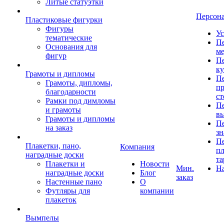
Литые статуэтки
Персон
Пластиковые фигурки
Фигуры
Ус
тематические
Пе
Основания для
ме
фигур
Пе
к
Грамоты и дипломы
Пе
Грамоты, дипломы,
пр
благодарности
ст
Рамки под димломы
Пе
и грамоты
в
Грамоты и дипломы
Пе
на заказ
зн
Пе
Плакетки, пано,
Компания
пл
наградные доски
та
Плакетки и
Новости
Мин.
Н
наградные доски
Блог
заказ
Настенные пано
О
Футляры для
компании
плакеток
Вымпелы