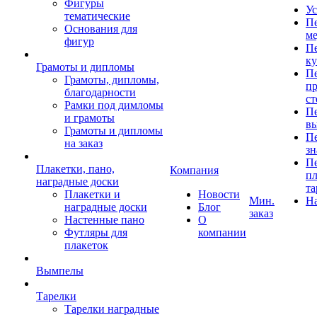
Фигуры
Ус
тематические
Пе
Основания для
ме
фигур
Пе
к
Грамоты и дипломы
Пе
Грамоты, дипломы,
пр
благодарности
ст
Рамки под димломы
Пе
и грамоты
в
Грамоты и дипломы
Пе
на заказ
зн
Пе
Плакетки, пано,
Компания
пл
наградные доски
та
Плакетки и
Новости
Мин.
Н
наградные доски
Блог
заказ
Настенные пано
О
Футляры для
компании
плакеток
Вымпелы
Тарелки
Тарелки наградные