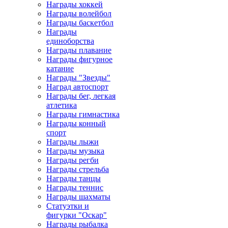
Награды хоккей
Награды волейбол
Награды баскетбол
Награды
единоборства
Награды плавание
Награды фигурное
катание
Награды "Звезды"
Наград автоспорт
Награды бег, легкая
атлетика
Награды гимнастика
Награды конный
спорт
Награды лыжи
Награды музыка
Награды регби
Награды стрельба
Награды танцы
Награды теннис
Награды шахматы
Статуэтки и
фигурки "Оскар"
Награды рыбалка