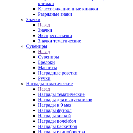
книжки
Классификационные книжки
Разрядные знаки
Значки
Назад
Значки
Экспресс-значки
Значки тематические
Сувениры
Назад
Сувениры
Брелоки
Магниты
Наградные розетки
Ручки
Награды тематические
Назад
Награды тематические
Награды для выпускников
Награды к 9 мая
Награды футбол
Награды хоккей
Награды волейбол
Награды баскетбол
Награды единоборства