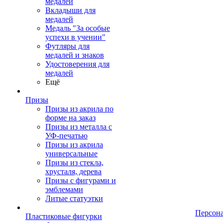
медалей
Вкладыши для
медалей
Медаль "За особые
успехи в учении"
Футляры для
медалей и знаков
Удостоверения для
медалей
Ещё
Призы
Призы из акрила по
форме на заказ
Призы из металла с
УФ-печатью
Призы из акрила
универсальные
Призы из стекла,
хрусталя, дерева
Призы с фигурами и
эмблемами
Литые статуэтки
Персон
Пластиковые фигурки