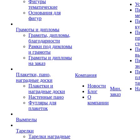
Фигуры
Ус
тематические
Пе
Основания для
ме
фигур
Пе
к
Грамоты и дипломы
Пе
Грамоты, дипломы,
пр
благодарности
ст
Рамки под димломы
Пе
и грамоты
в
Грамоты и дипломы
Пе
на заказ
зн
Пе
Плакетки, пано,
Компания
пл
наградные доски
та
Плакетки и
Новости
Мин.
Н
наградные доски
Блог
заказ
Настенные пано
О
Футляры для
компании
плакеток
Вымпелы
Тарелки
Тарелки наградные