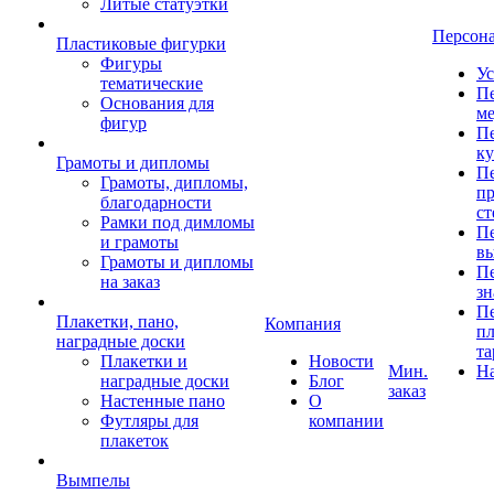
Литые статуэтки
Персон
Пластиковые фигурки
Фигуры
Ус
тематические
Пе
Основания для
ме
фигур
Пе
к
Грамоты и дипломы
Пе
Грамоты, дипломы,
пр
благодарности
ст
Рамки под димломы
Пе
и грамоты
в
Грамоты и дипломы
Пе
на заказ
зн
Пе
Плакетки, пано,
Компания
пл
наградные доски
та
Плакетки и
Новости
Мин.
Н
наградные доски
Блог
заказ
Настенные пано
О
Футляры для
компании
плакеток
Вымпелы