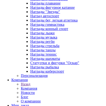
Награды плавание
Награды фигурное катание
Награды "Звезды"
Наград автоспорт
Награды бег, легкая атлетика
Награды гимнастика
Награды конный спорт
Награды лыжи
Награды музыка
Награды регби
Награды стрельба
Награды танцы
Награды теннис
Награды шахматы
Статуэтки и фигурки "Оскар"
Награды рыбалка
Награды киберспорт
Персонализация
Компания
Назад
Компания
Новости
Блог
О компании
Мин. заказ