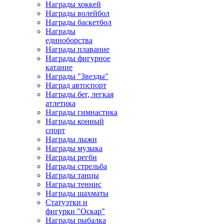
Награды хоккей
Награды волейбол
Награды баскетбол
Награды
единоборства
Награды плавание
Награды фигурное
катание
Награды "Звезды"
Наград автоспорт
Награды бег, легкая
атлетика
Награды гимнастика
Награды конный
спорт
Награды лыжи
Награды музыка
Награды регби
Награды стрельба
Награды танцы
Награды теннис
Награды шахматы
Статуэтки и
фигурки "Оскар"
Награды рыбалка