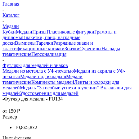
Главная
-
Каталог
-
Медали
Кубки
Медали
Призы
Пластиковые фигурки
Грамоты и
дипломы
Плакетки, пано, наградные
доски
Вымпелы
Тарелки
Разрядные знаки и
классификационные книжки
Значки
Сувениры
Награды
тематические
Персонализация
-
Футляры для медалей и знаков
Медали из металла с УФ-печатью
Медали из акрила с УФ-
печатью
Медали под вкладыш
Медали
тематические
Комплекты медалей
Ленты и колодки для
медалей
Медаль "За особые успехи в учении"
Вкладыши для
медалей
Удостоверения для медалей
-
Футляр для медали - FU134
от
150 ₽
Размер
10,8x5,8x2
Цвет футляра