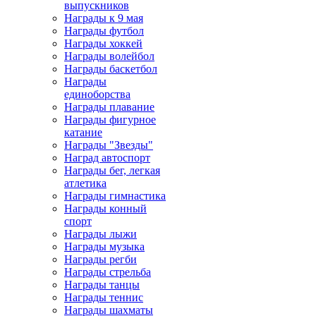
выпускников
Награды к 9 мая
Награды футбол
Награды хоккей
Награды волейбол
Награды баскетбол
Награды
единоборства
Награды плавание
Награды фигурное
катание
Награды "Звезды"
Наград автоспорт
Награды бег, легкая
атлетика
Награды гимнастика
Награды конный
спорт
Награды лыжи
Награды музыка
Награды регби
Награды стрельба
Награды танцы
Награды теннис
Награды шахматы