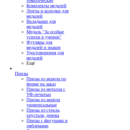
тематические
Комплекты медалей
Ленты и колодки для
медалей
Вкладыши для
медалей
Медаль "За особые
успехи в учении"
Футляры для
медалей и знаков
Удостоверения для
медалей
Ещё
Призы
Призы из акрила по
форме на заказ
Призы из металла с
УФ-печатью
Призы из акрила
универсальные
Призы из стекла,
хрусталя, дерева
Призы с фигурами и
эмблемами