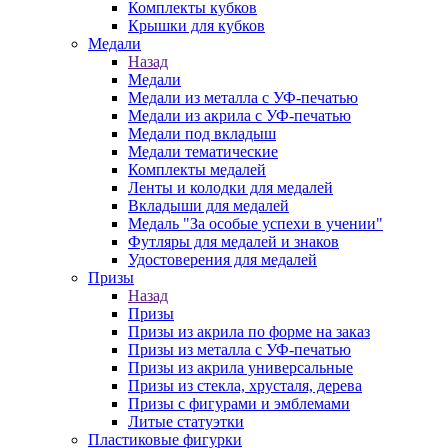
Комплекты кубков
Крышки для кубков
Медали
Назад
Медали
Медали из металла с УФ-печатью
Медали из акрила с УФ-печатью
Медали под вкладыш
Медали тематические
Комплекты медалей
Ленты и колодки для медалей
Вкладыши для медалей
Медаль "За особые успехи в учении"
Футляры для медалей и знаков
Удостоверения для медалей
Призы
Назад
Призы
Призы из акрила по форме на заказ
Призы из металла с УФ-печатью
Призы из акрила универсальные
Призы из стекла, хрусталя, дерева
Призы с фигурами и эмблемами
Литые статуэтки
Пластиковые фигурки