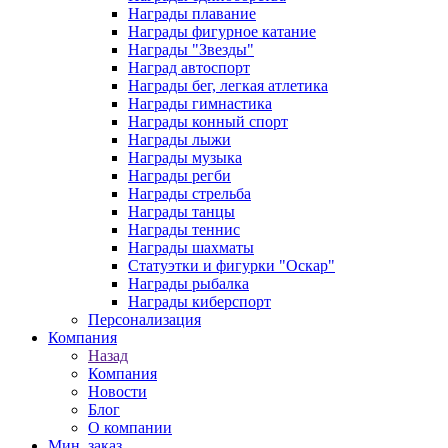
Награды плавание
Награды фигурное катание
Награды "Звезды"
Наград автоспорт
Награды бег, легкая атлетика
Награды гимнастика
Награды конный спорт
Награды лыжи
Награды музыка
Награды регби
Награды стрельба
Награды танцы
Награды теннис
Награды шахматы
Статуэтки и фигурки "Оскар"
Награды рыбалка
Награды киберспорт
Персонализация
Компания
Назад
Компания
Новости
Блог
О компании
Мин. заказ