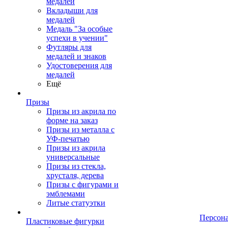
медалей
Вкладыши для
медалей
Медаль "За особые
успехи в учении"
Футляры для
медалей и знаков
Удостоверения для
медалей
Ещё
Призы
Призы из акрила по
форме на заказ
Призы из металла с
УФ-печатью
Призы из акрила
универсальные
Призы из стекла,
хрусталя, дерева
Призы с фигурами и
эмблемами
Литые статуэтки
Персон
Пластиковые фигурки