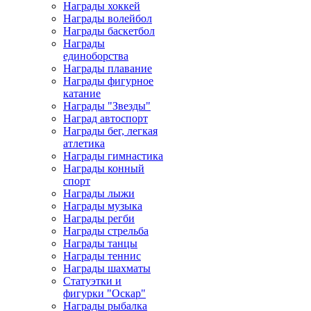
Награды хоккей
Награды волейбол
Награды баскетбол
Награды
единоборства
Награды плавание
Награды фигурное
катание
Награды "Звезды"
Наград автоспорт
Награды бег, легкая
атлетика
Награды гимнастика
Награды конный
спорт
Награды лыжи
Награды музыка
Награды регби
Награды стрельба
Награды танцы
Награды теннис
Награды шахматы
Статуэтки и
фигурки "Оскар"
Награды рыбалка