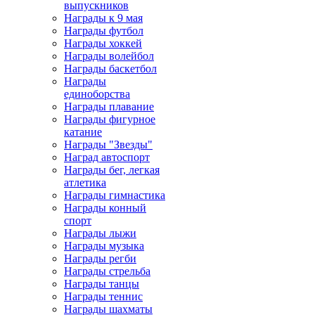
выпускников
Награды к 9 мая
Награды футбол
Награды хоккей
Награды волейбол
Награды баскетбол
Награды
единоборства
Награды плавание
Награды фигурное
катание
Награды "Звезды"
Наград автоспорт
Награды бег, легкая
атлетика
Награды гимнастика
Награды конный
спорт
Награды лыжи
Награды музыка
Награды регби
Награды стрельба
Награды танцы
Награды теннис
Награды шахматы