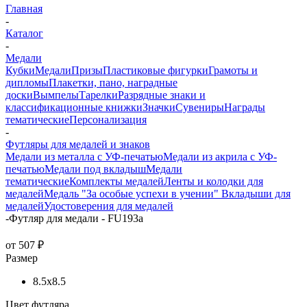
Главная
-
Каталог
-
Медали
Кубки
Медали
Призы
Пластиковые фигурки
Грамоты и
дипломы
Плакетки, пано, наградные
доски
Вымпелы
Тарелки
Разрядные знаки и
классификационные книжки
Значки
Сувениры
Награды
тематические
Персонализация
-
Футляры для медалей и знаков
Медали из металла с УФ-печатью
Медали из акрила с УФ-
печатью
Медали под вкладыш
Медали
тематические
Комплекты медалей
Ленты и колодки для
медалей
Медаль "За особые успехи в учении"
Вкладыши для
медалей
Удостоверения для медалей
-
Футляр для медали - FU193a
от
507 ₽
Размер
8.5х8.5
Цвет футляра