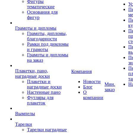
Фигуры
Ус
тематические
Пе
Основания для
ме
фигур
Пе
к
Грамоты и дипломы
Пе
Грамоты, дипломы,
пр
благодарности
ст
Рамки под димломы
Пе
и грамоты
в
Грамоты и дипломы
Пе
на заказ
зн
Пе
Плакетки, пано,
Компания
пл
наградные доски
та
Плакетки и
Новости
Мин.
Н
наградные доски
Блог
заказ
Настенные пано
О
Футляры для
компании
плакеток
Вымпелы
Тарелки
Тарелки наградные