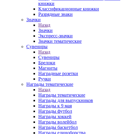
книжки
Классификационные книжки
Разрядные знаки
Значки
Назад
Значки
Экспресс-значки
Значки тематические
Сувениры
Назад
Сувениры
Брелоки
Магниты
Наградные розетки
Ручки
Награды тематические
Назад
Награды тематические
Награды для выпускников
Награды к 9 мая
Награды футбол
Награды хоккей
Награды волейбол
Награды баскетбол
Награды единоборства