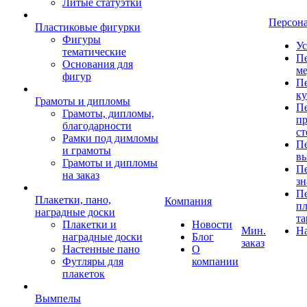
Литые статуэтки
Персон
Пластиковые фигурки
Фигуры
Ус
тематические
Пе
Основания для
ме
фигур
Пе
к
Грамоты и дипломы
Пе
Грамоты, дипломы,
пр
благодарности
ст
Рамки под димломы
Пе
и грамоты
в
Грамоты и дипломы
Пе
на заказ
зн
Пе
Плакетки, пано,
Компания
пл
наградные доски
та
Плакетки и
Новости
Мин.
Н
наградные доски
Блог
заказ
Настенные пано
О
Футляры для
компании
плакеток
Вымпелы