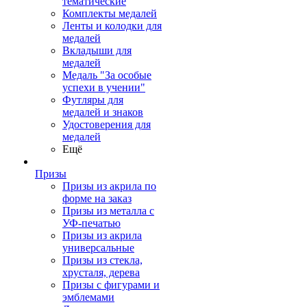
тематические
Комплекты медалей
Ленты и колодки для
медалей
Вкладыши для
медалей
Медаль "За особые
успехи в учении"
Футляры для
медалей и знаков
Удостоверения для
медалей
Ещё
Призы
Призы из акрила по
форме на заказ
Призы из металла с
УФ-печатью
Призы из акрила
универсальные
Призы из стекла,
хрусталя, дерева
Призы с фигурами и
эмблемами