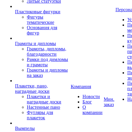
Литые статуэтки
Персон
Пластиковые фигурки
Фигуры
Ус
тематические
Пе
Основания для
ме
фигур
Пе
к
Грамоты и дипломы
Пе
Грамоты, дипломы,
пр
благодарности
ст
Рамки под димломы
Пе
и грамоты
в
Грамоты и дипломы
Пе
на заказ
зн
Пе
Плакетки, пано,
Компания
пл
наградные доски
та
Плакетки и
Новости
Мин.
Н
наградные доски
Блог
заказ
Настенные пано
О
Футляры для
компании
плакеток
Вымпелы