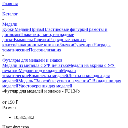
Главная
-
Каталог
-
Медали
Кубки
Медали
Призы
Пластиковые фигурки
Грамоты и
дипломы
Плакетки, пано, наградные
доски
Вымпелы
Тарелки
Разрядные знаки и
классификационные книжки
Значки
Сувениры
Награды
тематические
Персонализация
-
Футляры для медалей и знаков
Медали из металла с УФ-печатью
Медали из акрила с УФ-
печатью
Медали под вкладыш
Медали
тематические
Комплекты медалей
Ленты и колодки для
медалей
Медаль "За особые успехи в учении"
Вкладыши для
медалей
Удостоверения для медалей
-
Футляр для медалей и знаков - FU134b
от
150 ₽
Размер
10,8x5,8x2
Цвет футляра