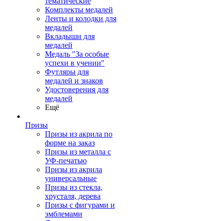
тематические
Комплекты медалей
Ленты и колодки для
медалей
Вкладыши для
медалей
Медаль "За особые
успехи в учении"
Футляры для
медалей и знаков
Удостоверения для
медалей
Ещё
Призы
Призы из акрила по
форме на заказ
Призы из металла с
УФ-печатью
Призы из акрила
универсальные
Призы из стекла,
хрусталя, дерева
Призы с фигурами и
эмблемами