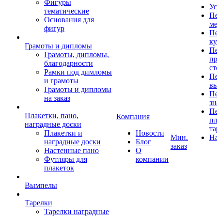
Фигуры
Ус
тематические
Пе
Основания для
ме
фигур
Пе
к
Грамоты и дипломы
Пе
Грамоты, дипломы,
пр
благодарности
ст
Рамки под димломы
Пе
и грамоты
в
Грамоты и дипломы
Пе
на заказ
зн
Пе
Плакетки, пано,
Компания
пл
наградные доски
та
Плакетки и
Новости
Мин.
Н
наградные доски
Блог
заказ
Настенные пано
О
Футляры для
компании
плакеток
Вымпелы
Тарелки
Тарелки наградные