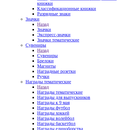
книжки
Классификационные книжки
Разрядные знаки
Значки
Назад
Значки
Экспресс-значки
Значки тематические
Сувениры
Назад
Сувениры
Брелоки
Магниты
Наградные розетки
Ручки
Награды тематические
Назад
Награды тематические
Награды для выпускников
Награды к 9 мая
Награды футбол
Награды хоккей
Награды волейбол
Награды баскетбол
Награды единоборства