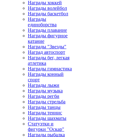
Награды хоккей
Награды волейбол
Награды баскетбол
Награды
единоборства
Награды плавание
Награды фигурное
катание
Награды "Звезды"
Наград автоспорт
Награды бег, легкая
атлетика
Награды гимнастика
Награды конный
спорт
Награды лыжи
Награды музыка
Награды регби
Награды стрельба
Награды танцы
Награды теннис
Награды шахматы
Статуэтки и
фигурки "Оскар"
Награды рыбалка