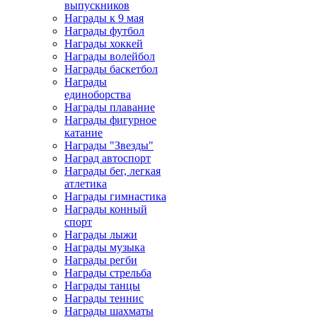
выпускников
Награды к 9 мая
Награды футбол
Награды хоккей
Награды волейбол
Награды баскетбол
Награды
единоборства
Награды плавание
Награды фигурное
катание
Награды "Звезды"
Наград автоспорт
Награды бег, легкая
атлетика
Награды гимнастика
Награды конный
спорт
Награды лыжи
Награды музыка
Награды регби
Награды стрельба
Награды танцы
Награды теннис
Награды шахматы