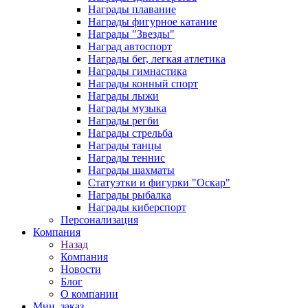
Награды плавание
Награды фигурное катание
Награды "Звезды"
Наград автоспорт
Награды бег, легкая атлетика
Награды гимнастика
Награды конный спорт
Награды лыжи
Награды музыка
Награды регби
Награды стрельба
Награды танцы
Награды теннис
Награды шахматы
Статуэтки и фигурки "Оскар"
Награды рыбалка
Награды киберспорт
Персонализация
Компания
Назад
Компания
Новости
Блог
О компании
Мин. заказ