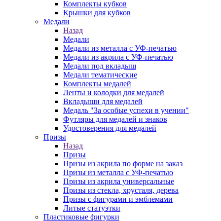
Комплекты кубков
Крышки для кубков
Медали
Назад
Медали
Медали из металла с УФ-печатью
Медали из акрила с УФ-печатью
Медали под вкладыш
Медали тематические
Комплекты медалей
Ленты и колодки для медалей
Вкладыши для медалей
Медаль "За особые успехи в учении"
Футляры для медалей и знаков
Удостоверения для медалей
Призы
Назад
Призы
Призы из акрила по форме на заказ
Призы из металла с УФ-печатью
Призы из акрила универсальные
Призы из стекла, хрусталя, дерева
Призы с фигурами и эмблемами
Литые статуэтки
Пластиковые фигурки