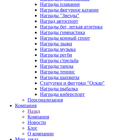
Награды плавание
Награды фигурное катание
Награды "Звезды"
Наград автоспорт
Награды бег, легкая атлетика
Награды гимнастика
Награды конный спорт
Награды лыжи
Награды музыка
Награды регби
Награды стрельба
Награды танцы
Награды теннис
Награды шахматы
Статуэтки и фигурки "Оскар"
Награды рыбалка
Награды киберспорт
Персонализация
Компания
Назад
Компания
Новости
Блог
О компании
Мин. заказ