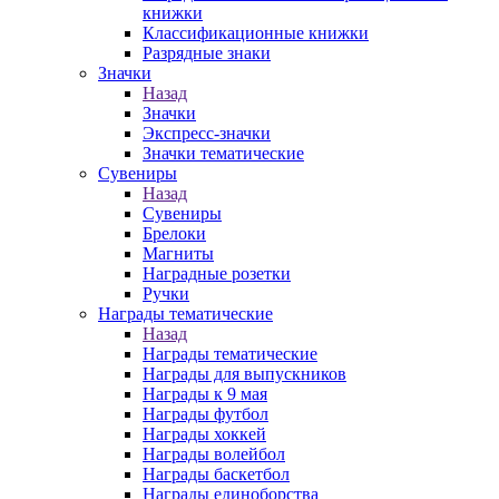
книжки
Классификационные книжки
Разрядные знаки
Значки
Назад
Значки
Экспресс-значки
Значки тематические
Сувениры
Назад
Сувениры
Брелоки
Магниты
Наградные розетки
Ручки
Награды тематические
Назад
Награды тематические
Награды для выпускников
Награды к 9 мая
Награды футбол
Награды хоккей
Награды волейбол
Награды баскетбол
Награды единоборства