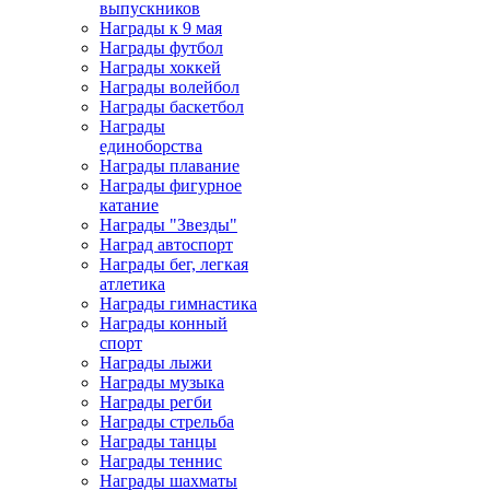
выпускников
Награды к 9 мая
Награды футбол
Награды хоккей
Награды волейбол
Награды баскетбол
Награды
единоборства
Награды плавание
Награды фигурное
катание
Награды "Звезды"
Наград автоспорт
Награды бег, легкая
атлетика
Награды гимнастика
Награды конный
спорт
Награды лыжи
Награды музыка
Награды регби
Награды стрельба
Награды танцы
Награды теннис
Награды шахматы