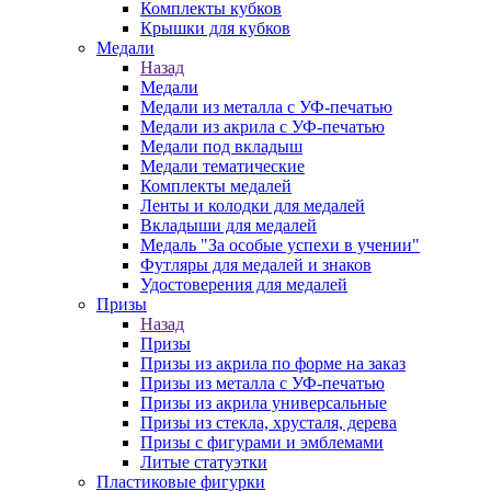
Комплекты кубков
Крышки для кубков
Медали
Назад
Медали
Медали из металла с УФ-печатью
Медали из акрила с УФ-печатью
Медали под вкладыш
Медали тематические
Комплекты медалей
Ленты и колодки для медалей
Вкладыши для медалей
Медаль "За особые успехи в учении"
Футляры для медалей и знаков
Удостоверения для медалей
Призы
Назад
Призы
Призы из акрила по форме на заказ
Призы из металла с УФ-печатью
Призы из акрила универсальные
Призы из стекла, хрусталя, дерева
Призы с фигурами и эмблемами
Литые статуэтки
Пластиковые фигурки