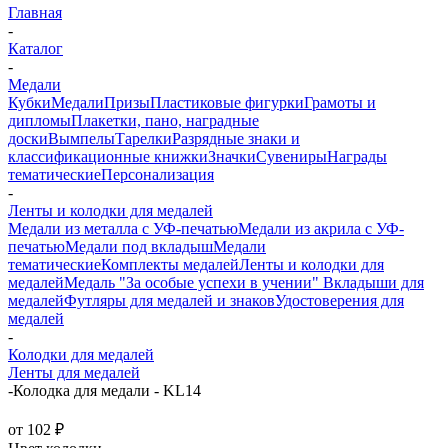
Главная
-
Каталог
-
Медали
Кубки
Медали
Призы
Пластиковые фигурки
Грамоты и
дипломы
Плакетки, пано, наградные
доски
Вымпелы
Тарелки
Разрядные знаки и
классификационные книжки
Значки
Сувениры
Награды
тематические
Персонализация
-
Ленты и колодки для медалей
Медали из металла с УФ-печатью
Медали из акрила с УФ-
печатью
Медали под вкладыш
Медали
тематические
Комплекты медалей
Ленты и колодки для
медалей
Медаль "За особые успехи в учении"
Вкладыши для
медалей
Футляры для медалей и знаков
Удостоверения для
медалей
-
Колодки для медалей
Ленты для медалей
-
Колодка для медали - KL14
от
102 ₽