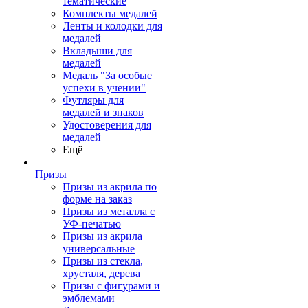
тематические
Комплекты медалей
Ленты и колодки для
медалей
Вкладыши для
медалей
Медаль "За особые
успехи в учении"
Футляры для
медалей и знаков
Удостоверения для
медалей
Ещё
Призы
Призы из акрила по
форме на заказ
Призы из металла с
УФ-печатью
Призы из акрила
универсальные
Призы из стекла,
хрусталя, дерева
Призы с фигурами и
эмблемами