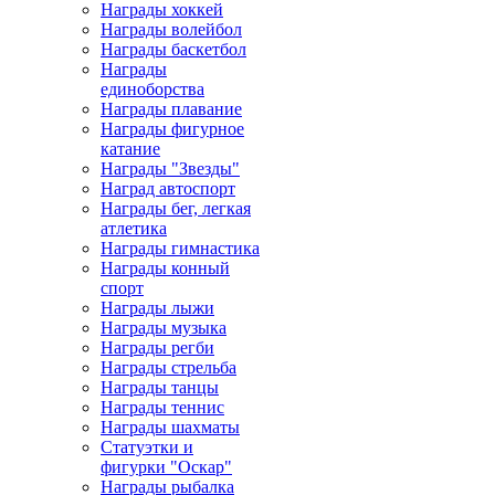
Награды хоккей
Награды волейбол
Награды баскетбол
Награды
единоборства
Награды плавание
Награды фигурное
катание
Награды "Звезды"
Наград автоспорт
Награды бег, легкая
атлетика
Награды гимнастика
Награды конный
спорт
Награды лыжи
Награды музыка
Награды регби
Награды стрельба
Награды танцы
Награды теннис
Награды шахматы
Статуэтки и
фигурки "Оскар"
Награды рыбалка