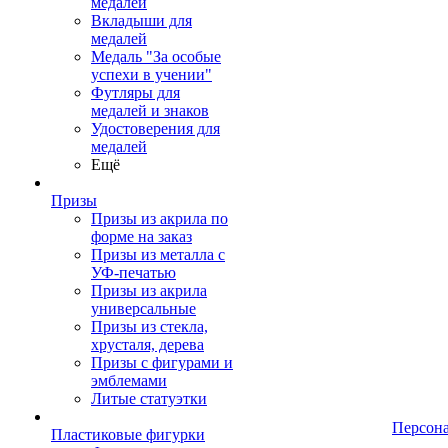
медалей
Вкладыши для
медалей
Медаль "За особые
успехи в учении"
Футляры для
медалей и знаков
Удостоверения для
медалей
Ещё
Призы
Призы из акрила по
форме на заказ
Призы из металла с
УФ-печатью
Призы из акрила
универсальные
Призы из стекла,
хрусталя, дерева
Призы с фигурами и
эмблемами
Литые статуэтки
Персон
Пластиковые фигурки