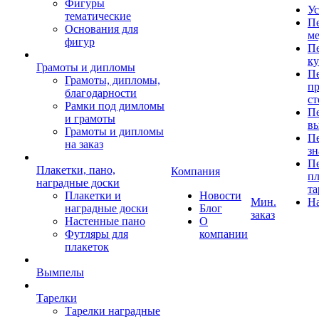
Фигуры
Ус
тематические
Пе
Основания для
ме
фигур
Пе
к
Грамоты и дипломы
Пе
Грамоты, дипломы,
пр
благодарности
ст
Рамки под димломы
Пе
и грамоты
в
Грамоты и дипломы
Пе
на заказ
зн
Пе
Плакетки, пано,
Компания
пл
наградные доски
та
Плакетки и
Новости
Мин.
Н
наградные доски
Блог
заказ
Настенные пано
О
Футляры для
компании
плакеток
Вымпелы
Тарелки
Тарелки наградные