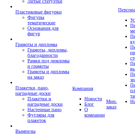
Литые статуэтки
Персон
Пластиковые фигурки
Фигуры
Ус
тематические
Пе
Основания для
ме
фигур
Пе
к
Грамоты и дипломы
Пе
Грамоты, дипломы,
пр
благодарности
ст
Рамки под димломы
Пе
и грамоты
в
Грамоты и дипломы
Пе
на заказ
зн
Пе
Плакетки, пано,
Компания
пл
наградные доски
та
Плакетки и
Новости
Мин.
Н
наградные доски
Блог
заказ
Настенные пано
О
Футляры для
компании
плакеток
Вымпелы