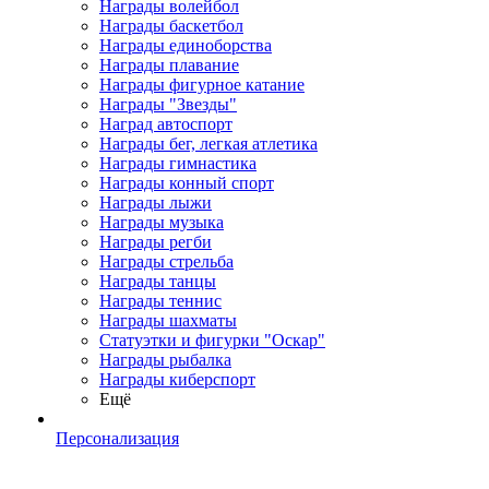
Награды волейбол
Награды баскетбол
Награды единоборства
Награды плавание
Награды фигурное катание
Награды "Звезды"
Наград автоспорт
Награды бег, легкая атлетика
Награды гимнастика
Награды конный спорт
Награды лыжи
Награды музыка
Награды регби
Награды стрельба
Награды танцы
Награды теннис
Награды шахматы
Статуэтки и фигурки "Оскар"
Награды рыбалка
Награды киберспорт
Ещё
Персонализация