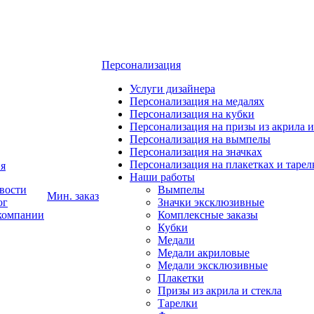
Персонализация
Услуги дизайнера
Персонализация на медалях
Персонализация на кубки
Персонализация на призы из акрила и
Персонализация на вымпелы
Персонализация на значках
Персонализация на плакетках и тарел
я
Наши работы
вости
Вымпелы
Мин. заказ
ог
Значки эксклюзивные
компании
Комплексные заказы
Кубки
Медали
Медали акриловые
Медали эксклюзивные
Плакетки
Призы из акрила и стекла
Тарелки