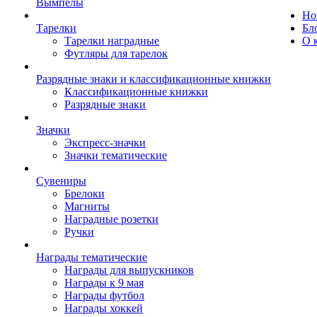
Вымпелы
Но
Тарелки
Бл
Тарелки наградные
О 
Футляры для тарелок
Разрядные знаки и классификационные книжки
Классификационные книжки
Разрядные знаки
Значки
Экспресс-значки
Значки тематические
Сувениры
Брелоки
Магниты
Наградные розетки
Ручки
Награды тематические
Награды для выпускников
Награды к 9 мая
Награды футбол
Награды хоккей