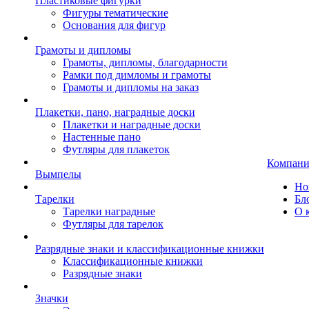
Пластиковые фигурки
Фигуры тематические
Основания для фигур
Грамоты и дипломы
Грамоты, дипломы, благодарности
Рамки под димломы и грамоты
Грамоты и дипломы на заказ
Плакетки, пано, наградные доски
Плакетки и наградные доски
Настенные пано
Футляры для плакеток
Компани
Вымпелы
Но
Тарелки
Бл
Тарелки наградные
О 
Футляры для тарелок
Разрядные знаки и классификационные книжки
Классификационные книжки
Разрядные знаки
Значки