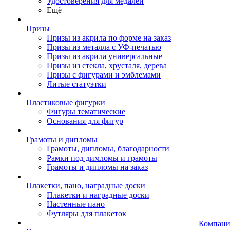
Удостоверения для медалей
Ещё
Призы
Призы из акрила по форме на заказ
Призы из металла с УФ-печатью
Призы из акрила универсальные
Призы из стекла, хрусталя, дерева
Призы с фигурами и эмблемами
Литые статуэтки
Пластиковые фигурки
Фигуры тематические
Основания для фигур
Грамоты и дипломы
Грамоты, дипломы, благодарности
Рамки под димломы и грамоты
Грамоты и дипломы на заказ
Плакетки, пано, наградные доски
Плакетки и наградные доски
Настенные пано
Футляры для плакеток
Компани