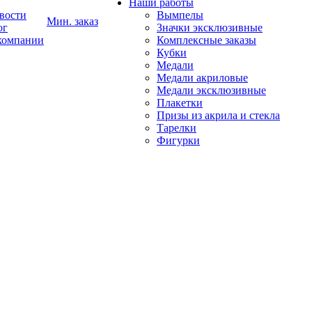
Наши работы
вости
Вымпелы
Мин. заказ
ог
Значки эксклюзивные
компании
Комплексные заказы
Кубки
Медали
Медали акриловые
Медали эксклюзивные
Плакетки
Призы из акрила и стекла
Тарелки
Фигурки