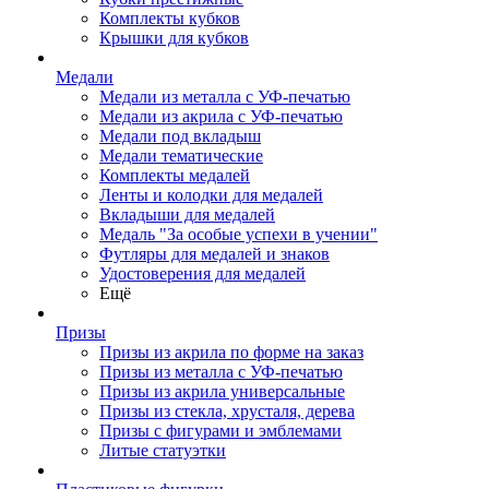
Комплекты кубков
Крышки для кубков
Медали
Медали из металла с УФ-печатью
Медали из акрила с УФ-печатью
Медали под вкладыш
Медали тематические
Комплекты медалей
Ленты и колодки для медалей
Вкладыши для медалей
Медаль "За особые успехи в учении"
Футляры для медалей и знаков
Удостоверения для медалей
Ещё
Призы
Призы из акрила по форме на заказ
Призы из металла с УФ-печатью
Призы из акрила универсальные
Призы из стекла, хрусталя, дерева
Призы с фигурами и эмблемами
Литые статуэтки