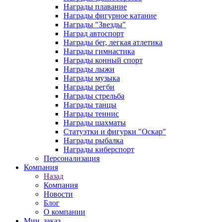
Награды плавание
Награды фигурное катание
Награды "Звезды"
Наград автоспорт
Награды бег, легкая атлетика
Награды гимнастика
Награды конный спорт
Награды лыжи
Награды музыка
Награды регби
Награды стрельба
Награды танцы
Награды теннис
Награды шахматы
Статуэтки и фигурки "Оскар"
Награды рыбалка
Награды киберспорт
Персонализация
Компания
Назад
Компания
Новости
Блог
О компании
Мин. заказ