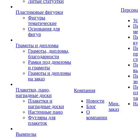
Литые статуэтки
Персон
Пластиковые фигурки
Фигуры
Ус
тематические
Пе
Основания для
ме
фигур
Пе
к
Грамоты и дипломы
Пе
Грамоты, дипломы,
пр
благодарности
ст
Рамки под димломы
Пе
и грамоты
в
Грамоты и дипломы
Пе
на заказ
зн
Пе
Плакетки, пано,
Компания
пл
наградные доски
та
Плакетки и
Новости
Мин.
Н
наградные доски
Блог
заказ
Настенные пано
О
Футляры для
компании
плакеток
Вымпелы