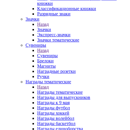
книжки
Классификационные книжки
Разрядные знаки
Значки
Назад
Значки
Экспресс-значки
Значки тематические
Сувениры
Назад
Сувениры
Брелоки
Магниты
Наградные розетки
Ручки
Награды тематические
Назад
Награды тематические
Награды для выпускников
Награды к 9 мая
Награды футбол
Награды хоккей
Награды волейбол
Награды баскетбол
Награды единоборства