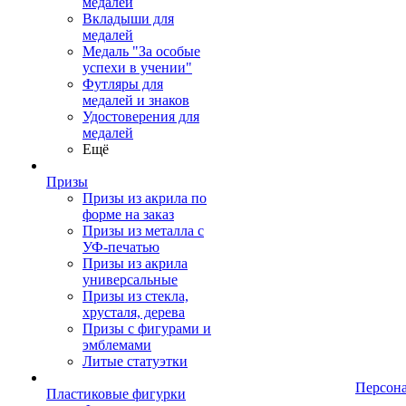
медалей
Вкладыши для
медалей
Медаль "За особые
успехи в учении"
Футляры для
медалей и знаков
Удостоверения для
медалей
Ещё
Призы
Призы из акрила по
форме на заказ
Призы из металла с
УФ-печатью
Призы из акрила
универсальные
Призы из стекла,
хрусталя, дерева
Призы с фигурами и
эмблемами
Литые статуэтки
Персон
Пластиковые фигурки