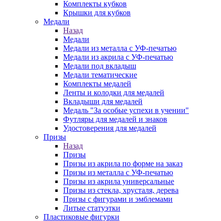
Комплекты кубков
Крышки для кубков
Медали
Назад
Медали
Медали из металла с УФ-печатью
Медали из акрила с УФ-печатью
Медали под вкладыш
Медали тематические
Комплекты медалей
Ленты и колодки для медалей
Вкладыши для медалей
Медаль "За особые успехи в учении"
Футляры для медалей и знаков
Удостоверения для медалей
Призы
Назад
Призы
Призы из акрила по форме на заказ
Призы из металла с УФ-печатью
Призы из акрила универсальные
Призы из стекла, хрусталя, дерева
Призы с фигурами и эмблемами
Литые статуэтки
Пластиковые фигурки