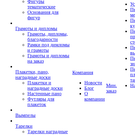
Фигуры
Ус
тематические
Пе
Основания для
ме
фигур
Пе
к
Грамоты и дипломы
Пе
Грамоты, дипломы,
пр
благодарности
ст
Рамки под димломы
Пе
и грамоты
в
Грамоты и дипломы
Пе
на заказ
зн
Пе
Плакетки, пано,
Компания
пл
наградные доски
та
Плакетки и
Новости
Мин.
Н
наградные доски
Блог
заказ
Настенные пано
О
Футляры для
компании
плакеток
Вымпелы
Тарелки
Тарелки наградные