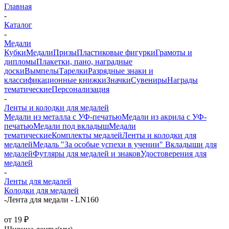
Главная
-
Каталог
-
Медали
Кубки
Медали
Призы
Пластиковые фигурки
Грамоты и
дипломы
Плакетки, пано, наградные
доски
Вымпелы
Тарелки
Разрядные знаки и
классификационные книжки
Значки
Сувениры
Награды
тематические
Персонализация
-
Ленты и колодки для медалей
Медали из металла с УФ-печатью
Медали из акрила с УФ-
печатью
Медали под вкладыш
Медали
тематические
Комплекты медалей
Ленты и колодки для
медалей
Медаль "За особые успехи в учении"
Вкладыши для
медалей
Футляры для медалей и знаков
Удостоверения для
медалей
-
Ленты для медалей
Колодки для медалей
-
Лента для медали - LN160
от
19 ₽