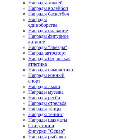
Награды хоккей
Награды волейбол
Награды баскетбол
Награды
единоборства
Награды плавание
Награды фигурное
катание
Награды "Звезды"
Наград автоспорт
Награды бег, легкая
атлетика
Награды гимнастика
Награды конный
спорт
Награды лыжи
Награды музыка
Награды регби
Награды стрельба
Награды танцы
Награды теннис
Награды шахматы
Статуэтки и
фигурки "Оскар"
Награды рыбалка