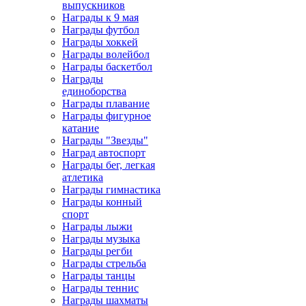
выпускников
Награды к 9 мая
Награды футбол
Награды хоккей
Награды волейбол
Награды баскетбол
Награды
единоборства
Награды плавание
Награды фигурное
катание
Награды "Звезды"
Наград автоспорт
Награды бег, легкая
атлетика
Награды гимнастика
Награды конный
спорт
Награды лыжи
Награды музыка
Награды регби
Награды стрельба
Награды танцы
Награды теннис
Награды шахматы