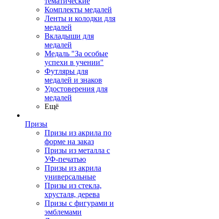
тематические
Комплекты медалей
Ленты и колодки для
медалей
Вкладыши для
медалей
Медаль "За особые
успехи в учении"
Футляры для
медалей и знаков
Удостоверения для
медалей
Ещё
Призы
Призы из акрила по
форме на заказ
Призы из металла с
УФ-печатью
Призы из акрила
универсальные
Призы из стекла,
хрусталя, дерева
Призы с фигурами и
эмблемами