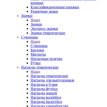
книжки
Классификационные книжки
Разрядные знаки
Значки
Назад
Значки
Экспресс-значки
Значки тематические
Сувениры
Назад
Сувениры
Брелоки
Магниты
Наградные розетки
Ручки
Награды тематические
Назад
Награды тематические
Награды для выпускников
Награды к 9 мая
Награды футбол
Награды хоккей
Награды волейбол
Награды баскетбол
Награды единоборства