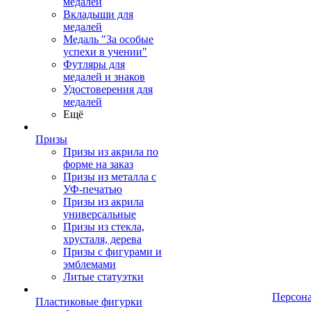
медалей
Вкладыши для
медалей
Медаль "За особые
успехи в учении"
Футляры для
медалей и знаков
Удостоверения для
медалей
Ещё
Призы
Призы из акрила по
форме на заказ
Призы из металла с
УФ-печатью
Призы из акрила
универсальные
Призы из стекла,
хрусталя, дерева
Призы с фигурами и
эмблемами
Литые статуэтки
Персон
Пластиковые фигурки