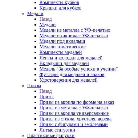
Комплекты кубков
Крышки для кубков
Медали
Назад
Медали
Медали из металла с УФ-печатью
Медали из акрила с УФ-печатью
Медали под вкладыш
Медали тематические
Комплекты медалей
Ленты и колодки для медалей
Вкладыши для медалей
Медаль "За особые успехи в учении"
Футляры для медалей и знаков
Удостоверения для медалей
Призы
Назад
Призы
Призы из акрила по форме на заказ
Призы из металла с УФ-печатью
Призы из акрила универсальные
Призы из стекла, хрусталя, дерева
Призы с фигурами и эмблемами
Литые статуэтки
Пластиковые фигурки