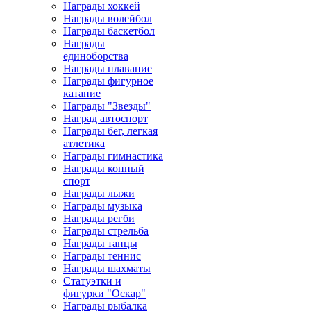
Награды хоккей
Награды волейбол
Награды баскетбол
Награды
единоборства
Награды плавание
Награды фигурное
катание
Награды "Звезды"
Наград автоспорт
Награды бег, легкая
атлетика
Награды гимнастика
Награды конный
спорт
Награды лыжи
Награды музыка
Награды регби
Награды стрельба
Награды танцы
Награды теннис
Награды шахматы
Статуэтки и
фигурки "Оскар"
Награды рыбалка