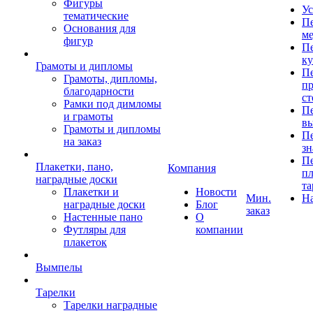
Фигуры
Ус
тематические
Пе
Основания для
ме
фигур
Пе
к
Грамоты и дипломы
Пе
Грамоты, дипломы,
пр
благодарности
ст
Рамки под димломы
Пе
и грамоты
в
Грамоты и дипломы
Пе
на заказ
зн
Пе
Плакетки, пано,
Компания
пл
наградные доски
та
Плакетки и
Новости
Мин.
Н
наградные доски
Блог
заказ
Настенные пано
О
Футляры для
компании
плакеток
Вымпелы
Тарелки
Тарелки наградные