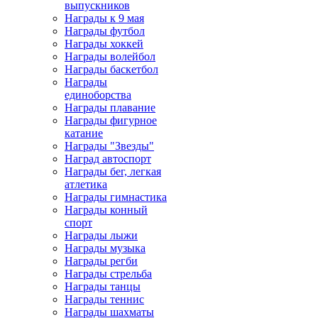
выпускников
Награды к 9 мая
Награды футбол
Награды хоккей
Награды волейбол
Награды баскетбол
Награды
единоборства
Награды плавание
Награды фигурное
катание
Награды "Звезды"
Наград автоспорт
Награды бег, легкая
атлетика
Награды гимнастика
Награды конный
спорт
Награды лыжи
Награды музыка
Награды регби
Награды стрельба
Награды танцы
Награды теннис
Награды шахматы