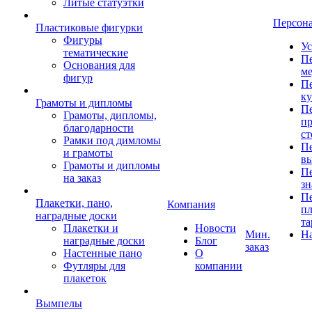
Литые статуэтки
Персон
Пластиковые фигурки
Фигуры
Ус
тематические
Пе
Основания для
ме
фигур
Пе
к
Грамоты и дипломы
Пе
Грамоты, дипломы,
пр
благодарности
ст
Рамки под димломы
Пе
и грамоты
в
Грамоты и дипломы
Пе
на заказ
зн
Пе
Плакетки, пано,
Компания
пл
наградные доски
та
Плакетки и
Новости
Мин.
Н
наградные доски
Блог
заказ
Настенные пано
О
Футляры для
компании
плакеток
Вымпелы