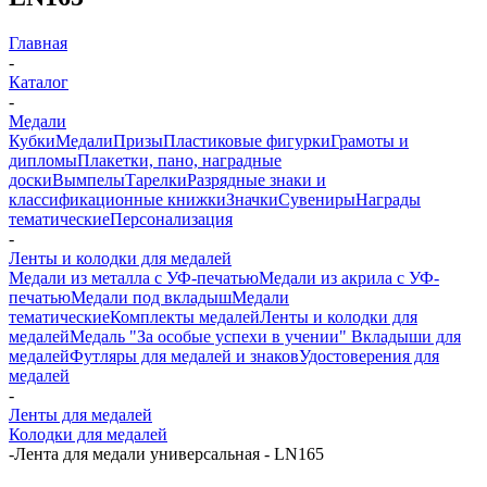
Главная
-
Каталог
-
Медали
Кубки
Медали
Призы
Пластиковые фигурки
Грамоты и
дипломы
Плакетки, пано, наградные
доски
Вымпелы
Тарелки
Разрядные знаки и
классификационные книжки
Значки
Сувениры
Награды
тематические
Персонализация
-
Ленты и колодки для медалей
Медали из металла с УФ-печатью
Медали из акрила с УФ-
печатью
Медали под вкладыш
Медали
тематические
Комплекты медалей
Ленты и колодки для
медалей
Медаль "За особые успехи в учении"
Вкладыши для
медалей
Футляры для медалей и знаков
Удостоверения для
медалей
-
Ленты для медалей
Колодки для медалей
-
Лента для медали универсальная - LN165