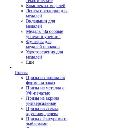
тематические
Комплекты медалей
Ленты и колодки для
медалей
Вкладыши для
медалей
Медаль "За особые
успехи в учении"
Футляры для
медалей и знаков
Удостоверения для
медалей
Ещё
Призы
Призы из акрила по
форме на заказ
Призы из металла с
УФ-печатью
Призы из акрила
универсальные
Призы из стекла,
хрусталя, дерева
Призы с фигурами и
эмблемами