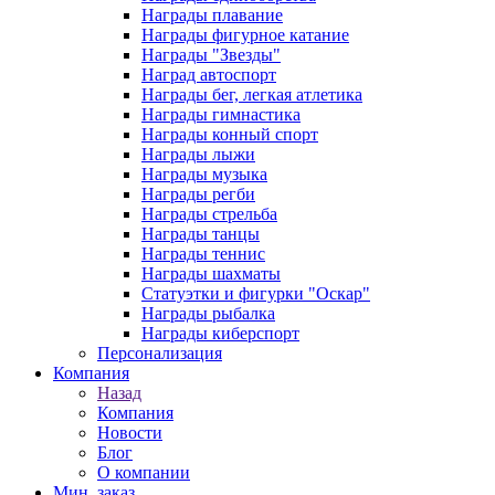
Награды плавание
Награды фигурное катание
Награды "Звезды"
Наград автоспорт
Награды бег, легкая атлетика
Награды гимнастика
Награды конный спорт
Награды лыжи
Награды музыка
Награды регби
Награды стрельба
Награды танцы
Награды теннис
Награды шахматы
Статуэтки и фигурки "Оскар"
Награды рыбалка
Награды киберспорт
Персонализация
Компания
Назад
Компания
Новости
Блог
О компании
Мин. заказ