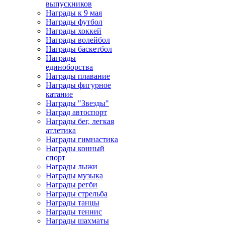
выпускников
Награды к 9 мая
Награды футбол
Награды хоккей
Награды волейбол
Награды баскетбол
Награды
единоборства
Награды плавание
Награды фигурное
катание
Награды "Звезды"
Наград автоспорт
Награды бег, легкая
атлетика
Награды гимнастика
Награды конный
спорт
Награды лыжи
Награды музыка
Награды регби
Награды стрельба
Награды танцы
Награды теннис
Награды шахматы