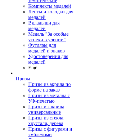
тематические
Комплекты медалей
Ленты и колодки для
медалей
Вкладыши для
медалей
Медаль "За особые
успехи в учении"
Футляры для
медалей и знаков
Удостоверения для
медалей
Ещё
Призы
Призы из акрила по
форме на заказ
Призы из металла с
УФ-печатью
Призы из акрила
универсальные
Призы из стекла,
хрусталя, дерева
Призы с фигурами и
эмблемами