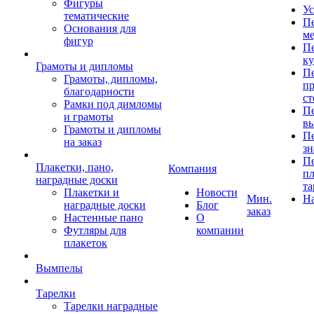
Фигуры
Ус
тематические
Пе
Основания для
ме
фигур
Пе
к
Грамоты и дипломы
Пе
Грамоты, дипломы,
пр
благодарности
ст
Рамки под димломы
Пе
и грамоты
в
Грамоты и дипломы
Пе
на заказ
зн
Пе
Плакетки, пано,
Компания
пл
наградные доски
та
Плакетки и
Новости
Мин.
Н
наградные доски
Блог
заказ
Настенные пано
О
Футляры для
компании
плакеток
Вымпелы
Тарелки
Тарелки наградные