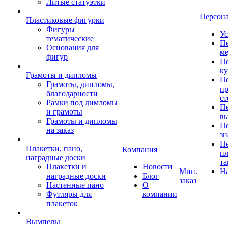
Литые статуэтки
Персон
Пластиковые фигурки
Фигуры
Ус
тематические
Пе
Основания для
ме
фигур
Пе
к
Грамоты и дипломы
Пе
Грамоты, дипломы,
пр
благодарности
ст
Рамки под димломы
Пе
и грамоты
в
Грамоты и дипломы
Пе
на заказ
зн
Пе
Плакетки, пано,
Компания
пл
наградные доски
та
Плакетки и
Новости
Мин.
Н
наградные доски
Блог
заказ
Настенные пано
О
Футляры для
компании
плакеток
Вымпелы