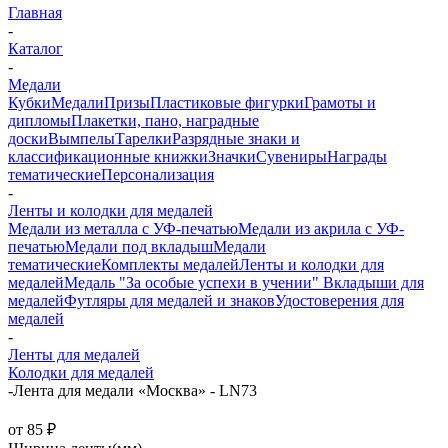
Главная
-
Каталог
-
Медали
Кубки
Медали
Призы
Пластиковые фигурки
Грамоты и
дипломы
Плакетки, пано, наградные
доски
Вымпелы
Тарелки
Разрядные знаки и
классификационные книжки
Значки
Сувениры
Награды
тематические
Персонализация
-
Ленты и колодки для медалей
Медали из металла с УФ-печатью
Медали из акрила с УФ-
печатью
Медали под вкладыш
Медали
тематические
Комплекты медалей
Ленты и колодки для
медалей
Медаль "За особые успехи в учении"
Вкладыши для
медалей
Футляры для медалей и знаков
Удостоверения для
медалей
-
Ленты для медалей
Колодки для медалей
-
Лента для медали «Москва» - LN73
от
85 ₽