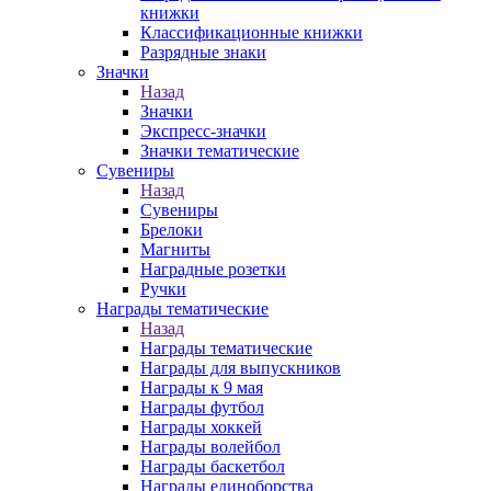
книжки
Классификационные книжки
Разрядные знаки
Значки
Назад
Значки
Экспресс-значки
Значки тематические
Сувениры
Назад
Сувениры
Брелоки
Магниты
Наградные розетки
Ручки
Награды тематические
Назад
Награды тематические
Награды для выпускников
Награды к 9 мая
Награды футбол
Награды хоккей
Награды волейбол
Награды баскетбол
Награды единоборства