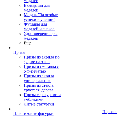
медалей
Вкладыши для
медалей
Медаль "За особые
успехи в учении"
Футляры для
медалей и знаков
Удостоверения для
медалей
Ещё
Призы
Призы из акрила по
форме на заказ
Призы из металла с
УФ-печатью
Призы из акрила
универсальные
Призы из стекла,
хрусталя, дерева
Призы с фигурами и
эмблемами
Литые статуэтки
Персон
Пластиковые фигурки