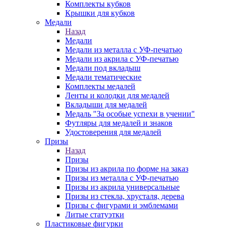
Комплекты кубков
Крышки для кубков
Медали
Назад
Медали
Медали из металла с УФ-печатью
Медали из акрила с УФ-печатью
Медали под вкладыш
Медали тематические
Комплекты медалей
Ленты и колодки для медалей
Вкладыши для медалей
Медаль "За особые успехи в учении"
Футляры для медалей и знаков
Удостоверения для медалей
Призы
Назад
Призы
Призы из акрила по форме на заказ
Призы из металла с УФ-печатью
Призы из акрила универсальные
Призы из стекла, хрусталя, дерева
Призы с фигурами и эмблемами
Литые статуэтки
Пластиковые фигурки