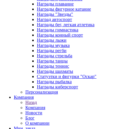
Награды плавание
Награды фигурное катание
Награды "Звезды"
Наград автоспорт
Награды бег, легкая атлетика
Награды гимнастика
Награды конный спорт
Награды лыжи
Награды музыка
Награды регби
Награды стрельба
Награды танцы
Награды теннис
Награды шахматы
Статуэтки и фигурки "Оскар"
Награды рыбалка
Награды киберспорт
Персонализация
Компания
Назад
Компания
Новости
Блог
О компании
Мин. заказ