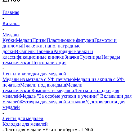
Главная
-
Каталог
-
Медали
Кубки
Медали
Призы
Пластиковые фигурки
Грамоты и
дипломы
Плакетки, пано, наградные
доски
Вымпелы
Тарелки
Разрядные знаки и
классификационные книжки
Значки
Сувениры
Награды
тематические
Персонализация
-
Ленты и колодки для медалей
Медали из металла с УФ-печатью
Медали из акрила с УФ-
печатью
Медали под вкладыш
Медали
тематические
Комплекты медалей
Ленты и колодки для
медалей
Медаль "За особые успехи в учении"
Вкладыши для
медалей
Футляры для медалей и знаков
Удостоверения для
медалей
-
Ленты для медалей
Колодки для медалей
-
Лента для медали «Екатеринбург» - LN66