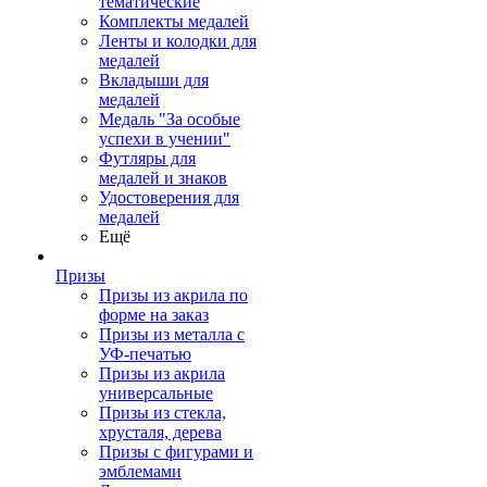
тематические
Комплекты медалей
Ленты и колодки для
медалей
Вкладыши для
медалей
Медаль "За особые
успехи в учении"
Футляры для
медалей и знаков
Удостоверения для
медалей
Ещё
Призы
Призы из акрила по
форме на заказ
Призы из металла с
УФ-печатью
Призы из акрила
универсальные
Призы из стекла,
хрусталя, дерева
Призы с фигурами и
эмблемами