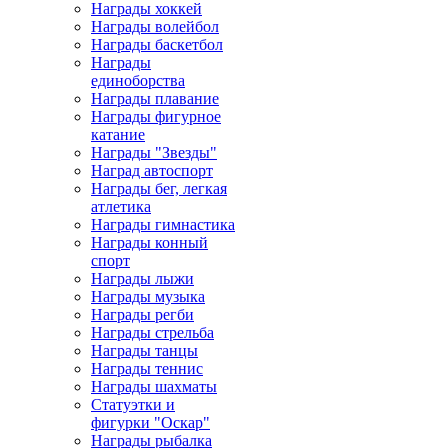
Награды хоккей
Награды волейбол
Награды баскетбол
Награды
единоборства
Награды плавание
Награды фигурное
катание
Награды "Звезды"
Наград автоспорт
Награды бег, легкая
атлетика
Награды гимнастика
Награды конный
спорт
Награды лыжи
Награды музыка
Награды регби
Награды стрельба
Награды танцы
Награды теннис
Награды шахматы
Статуэтки и
фигурки "Оскар"
Награды рыбалка