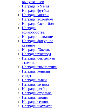
выпускников
Награды к 9 мая
Награды футбол
Награды хоккей
Награды волейбол
Награды баскетбол
Награды
единоборства
Награды плавание
Награды фигурное
катание
Награды "Звезды"
Наград автоспорт
Награды бег, легкая
атлетика
Награды гимнастика
Награды конный
спорт
Награды лыжи
Награды музыка
Награды регби
Награды стрельба
Награды танцы
Награды теннис
Награды шахматы