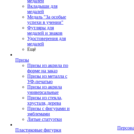
медалей
Вкладыши для
медалей
Медаль "За особые
успехи в учении"
Футляры для
медалей и знаков
Удостоверения для
медалей
Ещё
Призы
Призы из акрила по
форме на заказ
Призы из металла с
УФ-печатью
Призы из акрила
универсальные
Призы из стекла,
хрусталя, дерева
Призы с фигурами и
эмблемами
Литые статуэтки
Персон
Пластиковые фигурки