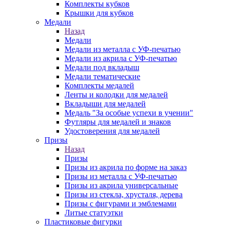
Комплекты кубков
Крышки для кубков
Медали
Назад
Медали
Медали из металла с УФ-печатью
Медали из акрила с УФ-печатью
Медали под вкладыш
Медали тематические
Комплекты медалей
Ленты и колодки для медалей
Вкладыши для медалей
Медаль "За особые успехи в учении"
Футляры для медалей и знаков
Удостоверения для медалей
Призы
Назад
Призы
Призы из акрила по форме на заказ
Призы из металла с УФ-печатью
Призы из акрила универсальные
Призы из стекла, хрусталя, дерева
Призы с фигурами и эмблемами
Литые статуэтки
Пластиковые фигурки