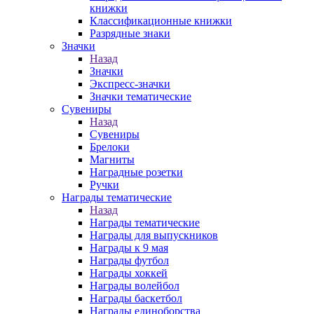
книжки
Классификационные книжки
Разрядные знаки
Значки
Назад
Значки
Экспресс-значки
Значки тематические
Сувениры
Назад
Сувениры
Брелоки
Магниты
Наградные розетки
Ручки
Награды тематические
Назад
Награды тематические
Награды для выпускников
Награды к 9 мая
Награды футбол
Награды хоккей
Награды волейбол
Награды баскетбол
Награды единоборства