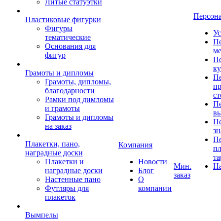
Литые статуэтки
Персон
Пластиковые фигурки
Фигуры
Ус
тематические
Пе
Основания для
ме
фигур
Пе
к
Грамоты и дипломы
Пе
Грамоты, дипломы,
пр
благодарности
ст
Рамки под димломы
Пе
и грамоты
в
Грамоты и дипломы
Пе
на заказ
зн
Пе
Плакетки, пано,
Компания
пл
наградные доски
та
Плакетки и
Новости
Мин.
Н
наградные доски
Блог
заказ
Настенные пано
О
Футляры для
компании
плакеток
Вымпелы