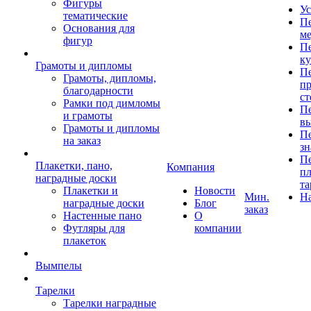
Фигуры
Ус
тематические
Пе
Основания для
ме
фигур
Пе
к
Грамоты и дипломы
Пе
Грамоты, дипломы,
пр
благодарности
ст
Рамки под димломы
Пе
и грамоты
в
Грамоты и дипломы
Пе
на заказ
зн
Пе
Плакетки, пано,
Компания
пл
наградные доски
та
Плакетки и
Новости
Мин.
Н
наградные доски
Блог
заказ
Настенные пано
О
Футляры для
компании
плакеток
Вымпелы
Тарелки
Тарелки наградные