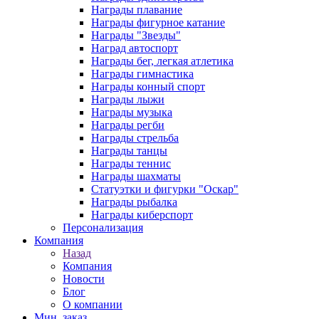
Награды плавание
Награды фигурное катание
Награды "Звезды"
Наград автоспорт
Награды бег, легкая атлетика
Награды гимнастика
Награды конный спорт
Награды лыжи
Награды музыка
Награды регби
Награды стрельба
Награды танцы
Награды теннис
Награды шахматы
Статуэтки и фигурки "Оскар"
Награды рыбалка
Награды киберспорт
Персонализация
Компания
Назад
Компания
Новости
Блог
О компании
Мин. заказ