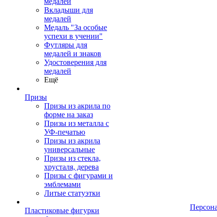
медалей
Вкладыши для
медалей
Медаль "За особые
успехи в учении"
Футляры для
медалей и знаков
Удостоверения для
медалей
Ещё
Призы
Призы из акрила по
форме на заказ
Призы из металла с
УФ-печатью
Призы из акрила
универсальные
Призы из стекла,
хрусталя, дерева
Призы с фигурами и
эмблемами
Литые статуэтки
Персон
Пластиковые фигурки