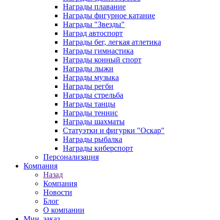
Награды плавание
Награды фигурное катание
Награды "Звезды"
Наград автоспорт
Награды бег, легкая атлетика
Награды гимнастика
Награды конный спорт
Награды лыжи
Награды музыка
Награды регби
Награды стрельба
Награды танцы
Награды теннис
Награды шахматы
Статуэтки и фигурки "Оскар"
Награды рыбалка
Награды киберспорт
Персонализация
Компания
Назад
Компания
Новости
Блог
О компании
Мин. заказ