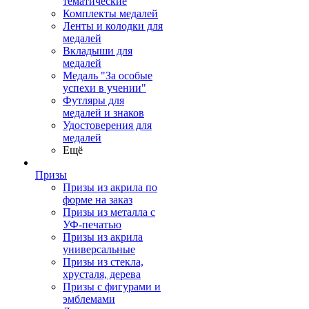
тематические
Комплекты медалей
Ленты и колодки для
медалей
Вкладыши для
медалей
Медаль "За особые
успехи в учении"
Футляры для
медалей и знаков
Удостоверения для
медалей
Ещё
Призы
Призы из акрила по
форме на заказ
Призы из металла с
УФ-печатью
Призы из акрила
универсальные
Призы из стекла,
хрусталя, дерева
Призы с фигурами и
эмблемами