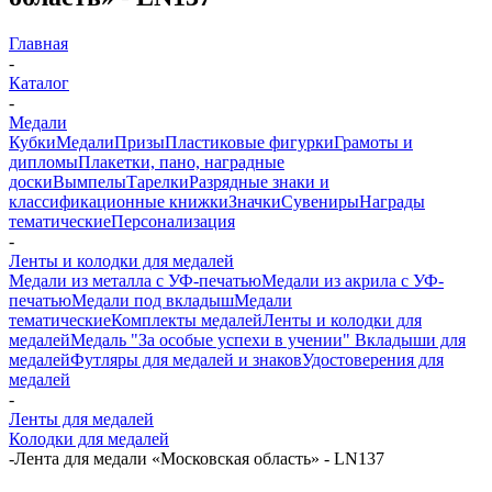
Главная
-
Каталог
-
Медали
Кубки
Медали
Призы
Пластиковые фигурки
Грамоты и
дипломы
Плакетки, пано, наградные
доски
Вымпелы
Тарелки
Разрядные знаки и
классификационные книжки
Значки
Сувениры
Награды
тематические
Персонализация
-
Ленты и колодки для медалей
Медали из металла с УФ-печатью
Медали из акрила с УФ-
печатью
Медали под вкладыш
Медали
тематические
Комплекты медалей
Ленты и колодки для
медалей
Медаль "За особые успехи в учении"
Вкладыши для
медалей
Футляры для медалей и знаков
Удостоверения для
медалей
-
Ленты для медалей
Колодки для медалей
-
Лента для медали «Московская область» - LN137