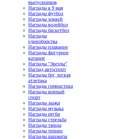
выпускников
Награды к 9 мая
Награды футбол
Награды хоккей
Награды волейбол
Награды баскетбол
Награды
единоборства
Награды плавание
Награды фигурное
катание
Награды "Звезды"
Наград автоспорт
Награды бег, легкая
атлетика
Награды гимнастика
Награды конный
спорт
Награды лыжи
Награды музыка
Награды регби
Награды стрельба
Награды танцы
Награды теннис
Награды шахматы