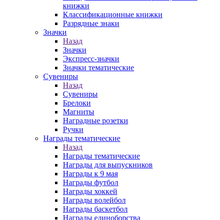
книжки
Классификационные книжки
Разрядные знаки
Значки
Назад
Значки
Экспресс-значки
Значки тематические
Сувениры
Назад
Сувениры
Брелоки
Магниты
Наградные розетки
Ручки
Награды тематические
Назад
Награды тематические
Награды для выпускников
Награды к 9 мая
Награды футбол
Награды хоккей
Награды волейбол
Награды баскетбол
Награды единоборства