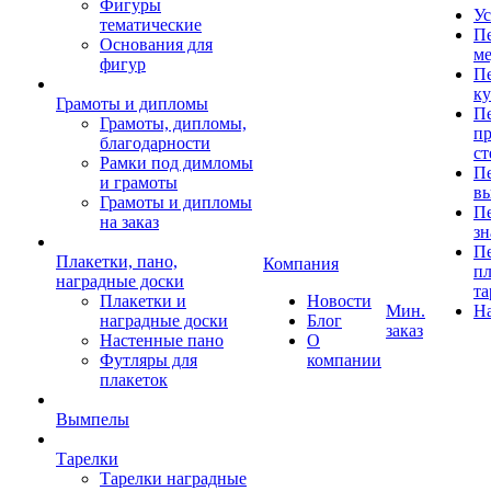
Фигуры
Ус
тематические
Пе
Основания для
ме
фигур
Пе
к
Грамоты и дипломы
Пе
Грамоты, дипломы,
пр
благодарности
ст
Рамки под димломы
Пе
и грамоты
в
Грамоты и дипломы
Пе
на заказ
зн
Пе
Плакетки, пано,
Компания
пл
наградные доски
та
Плакетки и
Новости
Мин.
Н
наградные доски
Блог
заказ
Настенные пано
О
Футляры для
компании
плакеток
Вымпелы
Тарелки
Тарелки наградные