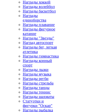
Награды хоккей
Награды волейбол
Награды баскетбол
Награды
единоборства
Награды плавание
Награды фигурное
катание
Награды "Звезды"
Наград автоспорт
Награды бег, легкая
атлетика
Награды гимнастика
Награды конный
спорт
Награды лыжи
Награды музыка
Награды регби
Награды стрельба
Награды танцы
Награды теннис
Награды шахматы
Статуэтки и
фигурки "Оскар"
Награды рыбалка