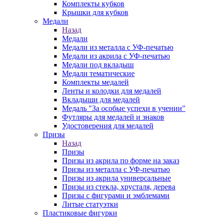
Комплекты кубков
Крышки для кубков
Медали
Назад
Медали
Медали из металла с УФ-печатью
Медали из акрила с УФ-печатью
Медали под вкладыш
Медали тематические
Комплекты медалей
Ленты и колодки для медалей
Вкладыши для медалей
Медаль "За особые успехи в учении"
Футляры для медалей и знаков
Удостоверения для медалей
Призы
Назад
Призы
Призы из акрила по форме на заказ
Призы из металла с УФ-печатью
Призы из акрила универсальные
Призы из стекла, хрусталя, дерева
Призы с фигурами и эмблемами
Литые статуэтки
Пластиковые фигурки