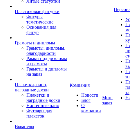
Литые статуэтки
Персон
Пластиковые фигурки
Фигуры
Ус
тематические
Пе
Основания для
ме
фигур
Пе
к
Грамоты и дипломы
Пе
Грамоты, дипломы,
пр
благодарности
ст
Рамки под димломы
Пе
и грамоты
в
Грамоты и дипломы
Пе
на заказ
зн
Пе
Плакетки, пано,
Компания
пл
наградные доски
та
Плакетки и
Новости
Мин.
Н
наградные доски
Блог
заказ
Настенные пано
О
Футляры для
компании
плакеток
Вымпелы