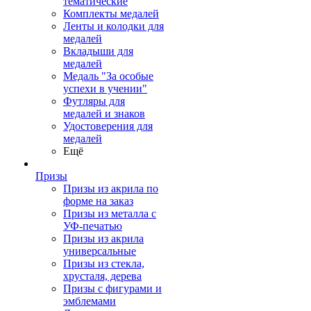
тематические
Комплекты медалей
Ленты и колодки для
медалей
Вкладыши для
медалей
Медаль "За особые
успехи в учении"
Футляры для
медалей и знаков
Удостоверения для
медалей
Ещё
Призы
Призы из акрила по
форме на заказ
Призы из металла с
УФ-печатью
Призы из акрила
универсальные
Призы из стекла,
хрусталя, дерева
Призы с фигурами и
эмблемами