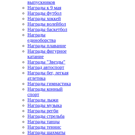
выпускников
Награды к 9 мая
Награды футбол
Награды хоккей
Награды волейбол
Награды баскетбол
Награды
единоборства
Награды плавание
Награды фигурное
катание
Награды "Звезды"
Наград автоспорт
Награды бег, легкая
атлетика
Награды гимнастика
Награды конный
спорт
Награды лыжи
Награды музыка
Награды регби
Награды стрельба
Награды танцы
Награды теннис
Награды шахматы