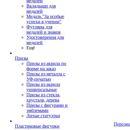
медалей
Вкладыши для
медалей
Медаль "За особые
успехи в учении"
Футляры для
медалей и знаков
Удостоверения для
медалей
Ещё
Призы
Призы из акрила по
форме на заказ
Призы из металла с
УФ-печатью
Призы из акрила
универсальные
Призы из стекла,
хрусталя, дерева
Призы с фигурами и
эмблемами
Литые статуэтки
Персон
Пластиковые фигурки