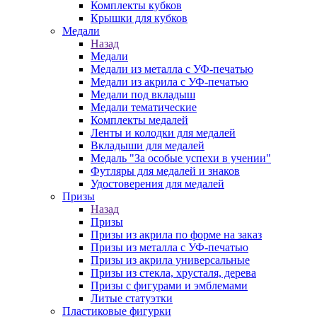
Комплекты кубков
Крышки для кубков
Медали
Назад
Медали
Медали из металла с УФ-печатью
Медали из акрила с УФ-печатью
Медали под вкладыш
Медали тематические
Комплекты медалей
Ленты и колодки для медалей
Вкладыши для медалей
Медаль "За особые успехи в учении"
Футляры для медалей и знаков
Удостоверения для медалей
Призы
Назад
Призы
Призы из акрила по форме на заказ
Призы из металла с УФ-печатью
Призы из акрила универсальные
Призы из стекла, хрусталя, дерева
Призы с фигурами и эмблемами
Литые статуэтки
Пластиковые фигурки