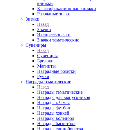
книжки
Классификационные книжки
Разрядные знаки
Значки
Назад
Значки
Экспресс-значки
Значки тематические
Сувениры
Назад
Сувениры
Брелоки
Магниты
Наградные розетки
Ручки
Награды тематические
Назад
Награды тематические
Награды для выпускников
Награды к 9 мая
Награды футбол
Награды хоккей
Награды волейбол
Награды баскетбол
Награды единоборства