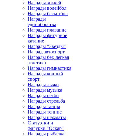
Награды хоккей
Награды волейбол
Награды баскетбол
Награды
единоборства
Награды плавание
Награды фигурное
катание
Награды "Звезды"
Наград автоспорт
Награды бег, легкая
атлетика
Награды гимнастика
Награды конный
спорт
Награды лыжи
Награды музыка
Награды регби
Награды стрельба
Награды танцы
Награды теннис
Награды шахматы
Статуэтки и
фигурки "Оскар"
Награды рыбалка