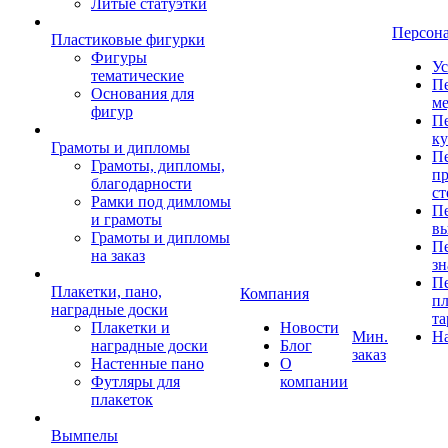
Литые статуэтки
Персон
Пластиковые фигурки
Фигуры
Ус
тематические
Пе
Основания для
ме
фигур
Пе
к
Грамоты и дипломы
Пе
Грамоты, дипломы,
пр
благодарности
ст
Рамки под димломы
Пе
и грамоты
в
Грамоты и дипломы
Пе
на заказ
зн
Пе
Плакетки, пано,
Компания
пл
наградные доски
та
Плакетки и
Новости
Мин.
Н
наградные доски
Блог
заказ
Настенные пано
О
Футляры для
компании
плакеток
Вымпелы