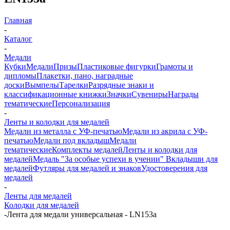
Главная
-
Каталог
-
Медали
Кубки
Медали
Призы
Пластиковые фигурки
Грамоты и
дипломы
Плакетки, пано, наградные
доски
Вымпелы
Тарелки
Разрядные знаки и
классификационные книжки
Значки
Сувениры
Награды
тематические
Персонализация
-
Ленты и колодки для медалей
Медали из металла с УФ-печатью
Медали из акрила с УФ-
печатью
Медали под вкладыш
Медали
тематические
Комплекты медалей
Ленты и колодки для
медалей
Медаль "За особые успехи в учении"
Вкладыши для
медалей
Футляры для медалей и знаков
Удостоверения для
медалей
-
Ленты для медалей
Колодки для медалей
-
Лента для медали универсальная - LN153a