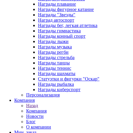
Награды плавание
Награды фигурное катание
Награды "Звезды"
Наград автоспорт
Награды бег, легкая атлетика
Награды гимнастика
Награды конный спорт
Награды лыжи
Награды музыка
Награды регби
Награды стрельба
Награды танцы
Награды теннис
Награды шахматы
Статуэтки и фигурки "Оскар"
Награды рыбалка
Награды киберспорт
Персонализация
Компания
Назад
Компания
Новости
Блог
О компании
Мин. заказ