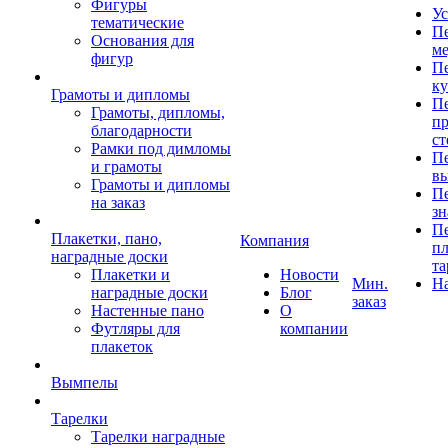
Фигуры
Ус
тематические
Пе
Основания для
ме
фигур
Пе
к
Грамоты и дипломы
Пе
Грамоты, дипломы,
пр
благодарности
ст
Рамки под димломы
Пе
и грамоты
в
Грамоты и дипломы
Пе
на заказ
зн
Пе
Плакетки, пано,
Компания
пл
наградные доски
та
Плакетки и
Новости
Мин.
Н
наградные доски
Блог
заказ
Настенные пано
О
Футляры для
компании
плакеток
Вымпелы
Тарелки
Тарелки наградные