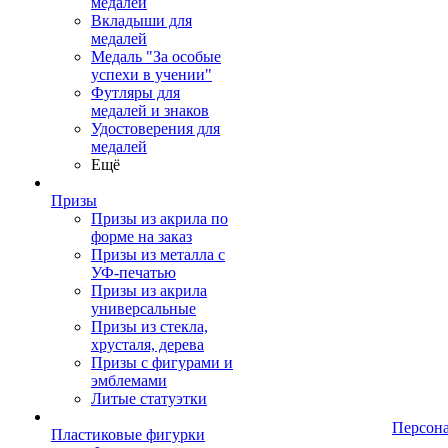
медалей
Вкладыши для
медалей
Медаль "За особые
успехи в учении"
Футляры для
медалей и знаков
Удостоверения для
медалей
Ещё
Призы
Призы из акрила по
форме на заказ
Призы из металла с
УФ-печатью
Призы из акрила
универсальные
Призы из стекла,
хрусталя, дерева
Призы с фигурами и
эмблемами
Литые статуэтки
Персон
Пластиковые фигурки