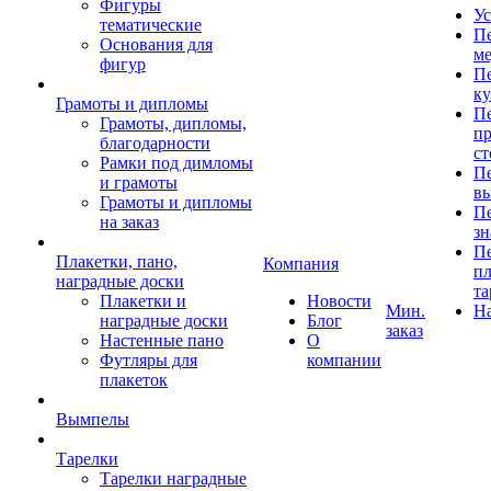
Фигуры
Ус
тематические
Пе
Основания для
ме
фигур
Пе
к
Грамоты и дипломы
Пе
Грамоты, дипломы,
пр
благодарности
ст
Рамки под димломы
Пе
и грамоты
в
Грамоты и дипломы
Пе
на заказ
зн
Пе
Плакетки, пано,
Компания
пл
наградные доски
та
Плакетки и
Новости
Мин.
Н
наградные доски
Блог
заказ
Настенные пано
О
Футляры для
компании
плакеток
Вымпелы
Тарелки
Тарелки наградные