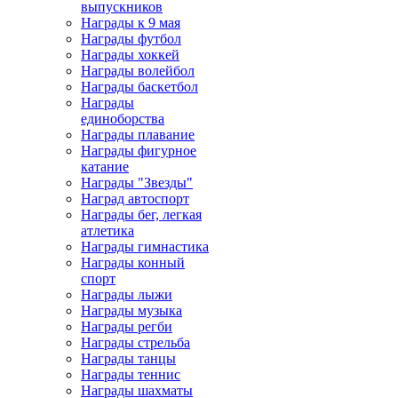
выпускников
Награды к 9 мая
Награды футбол
Награды хоккей
Награды волейбол
Награды баскетбол
Награды
единоборства
Награды плавание
Награды фигурное
катание
Награды "Звезды"
Наград автоспорт
Награды бег, легкая
атлетика
Награды гимнастика
Награды конный
спорт
Награды лыжи
Награды музыка
Награды регби
Награды стрельба
Награды танцы
Награды теннис
Награды шахматы