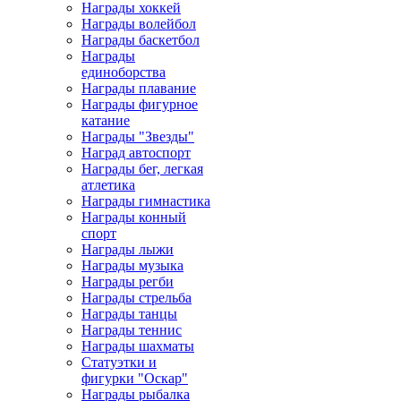
Награды хоккей
Награды волейбол
Награды баскетбол
Награды
единоборства
Награды плавание
Награды фигурное
катание
Награды "Звезды"
Наград автоспорт
Награды бег, легкая
атлетика
Награды гимнастика
Награды конный
спорт
Награды лыжи
Награды музыка
Награды регби
Награды стрельба
Награды танцы
Награды теннис
Награды шахматы
Статуэтки и
фигурки "Оскар"
Награды рыбалка