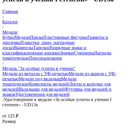
Главная
-
Каталог
-
Медали
Кубки
Медали
Призы
Пластиковые фигурки
Грамоты и
дипломы
Плакетки, пано, наградные
доски
Вымпелы
Тарелки
Разрядные знаки и
классификационные книжки
Значки
Сувениры
Награды
тематические
Персонализация
-
Медаль "За особые успехи в учении"
Медали из металла с УФ-печатью
Медали из акрила с УФ-
печатью
Медали под вкладыш
Медали
тематические
Комплекты медалей
Ленты и колодки для
медалей
Вкладыши для медалей
Футляры для медалей и
знаков
Удостоверения для медалей
-
Удостоверение к медали «За особые успехи в учении I
степени» - UD13a
от
125 ₽
Размер