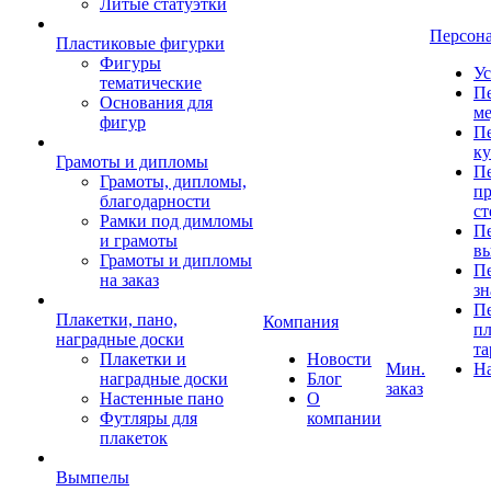
Литые статуэтки
Персон
Пластиковые фигурки
Фигуры
Ус
тематические
Пе
Основания для
ме
фигур
Пе
к
Грамоты и дипломы
Пе
Грамоты, дипломы,
пр
благодарности
ст
Рамки под димломы
Пе
и грамоты
в
Грамоты и дипломы
Пе
на заказ
зн
Пе
Плакетки, пано,
Компания
пл
наградные доски
та
Плакетки и
Новости
Мин.
Н
наградные доски
Блог
заказ
Настенные пано
О
Футляры для
компании
плакеток
Вымпелы