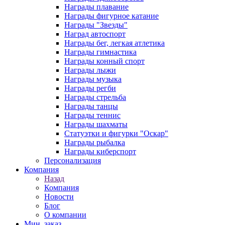
Награды плавание
Награды фигурное катание
Награды "Звезды"
Наград автоспорт
Награды бег, легкая атлетика
Награды гимнастика
Награды конный спорт
Награды лыжи
Награды музыка
Награды регби
Награды стрельба
Награды танцы
Награды теннис
Награды шахматы
Статуэтки и фигурки "Оскар"
Награды рыбалка
Награды киберспорт
Персонализация
Компания
Назад
Компания
Новости
Блог
О компании
Мин. заказ