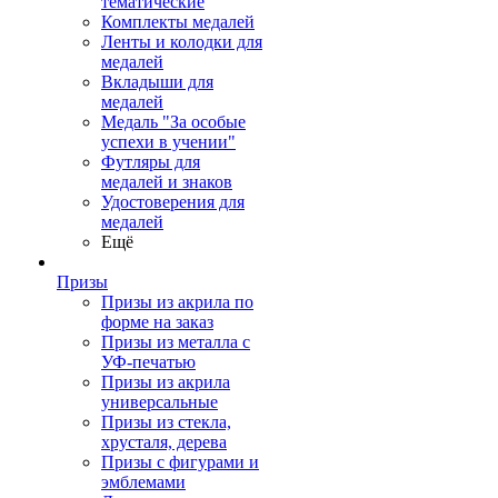
тематические
Комплекты медалей
Ленты и колодки для
медалей
Вкладыши для
медалей
Медаль "За особые
успехи в учении"
Футляры для
медалей и знаков
Удостоверения для
медалей
Ещё
Призы
Призы из акрила по
форме на заказ
Призы из металла с
УФ-печатью
Призы из акрила
универсальные
Призы из стекла,
хрусталя, дерева
Призы с фигурами и
эмблемами