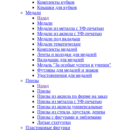
Комплекты кубков
Крышки для кубков
Медали
Назад
Медали
Медали из металла с УФ-печатью
Медали из акрила с УФ-печатью
Медали под вкладыш
Медали тематические
Комплекты медалей
Ленты и колодки для медалей
Вкладыши для медалей
Медаль "За особые успехи в учении"
Футляры для медалей и знаков
Удостоверения для медалей
Призы
Назад
Призы
Призы из акрила по форме на заказ
Призы из металла с УФ-печатью
Призы из акрила универсальные
Призы из стекла, хрусталя, дерева
Призы с фигурами и эмблемами
Литые статуэтки
Пластиковые фигурки