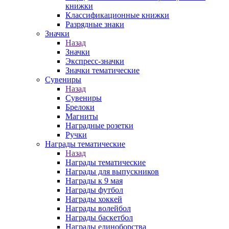
книжки
Классификационные книжки
Разрядные знаки
Значки
Назад
Значки
Экспресс-значки
Значки тематические
Сувениры
Назад
Сувениры
Брелоки
Магниты
Наградные розетки
Ручки
Награды тематические
Назад
Награды тематические
Награды для выпускников
Награды к 9 мая
Награды футбол
Награды хоккей
Награды волейбол
Награды баскетбол
Награды единоборства