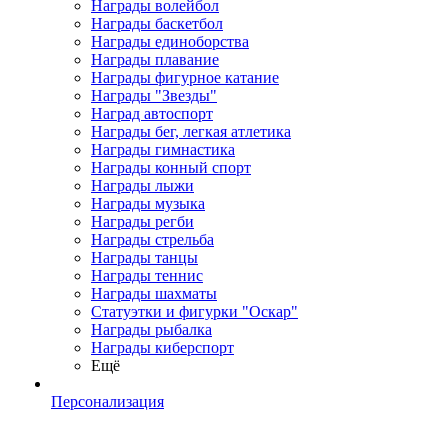
Награды волейбол
Награды баскетбол
Награды единоборства
Награды плавание
Награды фигурное катание
Награды "Звезды"
Наград автоспорт
Награды бег, легкая атлетика
Награды гимнастика
Награды конный спорт
Награды лыжи
Награды музыка
Награды регби
Награды стрельба
Награды танцы
Награды теннис
Награды шахматы
Статуэтки и фигурки "Оскар"
Награды рыбалка
Награды киберспорт
Ещё
Персонализация