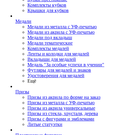
Комплекты кубков
Крышки для кубков
Медали
Медали из металла с УФ-печатью
Медали из акрила с УФ-печатью
Медали под вкладыш
Медали тематические
Комплекты медалей
Ленты и колодки для медалей
Вкладыши для медалей
Медаль "За особые успехи в учении"
Футляры для медалей и знаков
Удостоверения для медалей
Ещё
Призы
Призы из акрила по форме на заказ
Призы из металла с УФ-печатью
Призы из акрила универсальные
Призы из стекла, хрусталя, дерева
Призы с фигурами и эмблемами
Литые статуэтки