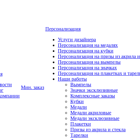
Персонализация
Услуги дизайнера
Персонализация на медалях
Персонализация на кубки
Персонализация на призы из акрила и
Персонализация на вымпелы
Персонализация на значках
Персонализация на плакетках и тарел
я
Наши работы
вости
Вымпелы
Мин. заказ
ог
Значки эксклюзивные
компании
Комплексные заказы
Кубки
Медали
Медали акриловые
Медали эксклюзивные
Плакетки
Призы из акрила и стекла
Тарелки