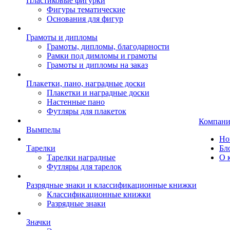
Пластиковые фигурки
Фигуры тематические
Основания для фигур
Грамоты и дипломы
Грамоты, дипломы, благодарности
Рамки под димломы и грамоты
Грамоты и дипломы на заказ
Плакетки, пано, наградные доски
Плакетки и наградные доски
Настенные пано
Футляры для плакеток
Компани
Вымпелы
Но
Тарелки
Бл
Тарелки наградные
О 
Футляры для тарелок
Разрядные знаки и классификационные книжки
Классификационные книжки
Разрядные знаки
Значки