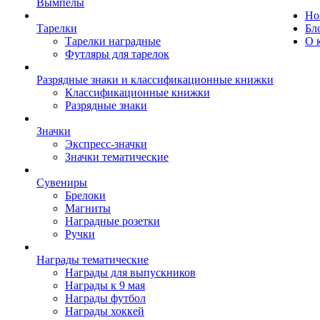
Вымпелы
Но
Тарелки
Бл
Тарелки наградные
О 
Футляры для тарелок
Разрядные знаки и классификационные книжки
Классификационные книжки
Разрядные знаки
Значки
Экспресс-значки
Значки тематические
Сувениры
Брелоки
Магниты
Наградные розетки
Ручки
Награды тематические
Награды для выпускников
Награды к 9 мая
Награды футбол
Награды хоккей