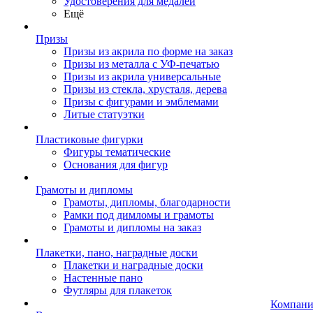
Удостоверения для медалей
Ещё
Призы
Призы из акрила по форме на заказ
Призы из металла с УФ-печатью
Призы из акрила универсальные
Призы из стекла, хрусталя, дерева
Призы с фигурами и эмблемами
Литые статуэтки
Пластиковые фигурки
Фигуры тематические
Основания для фигур
Грамоты и дипломы
Грамоты, дипломы, благодарности
Рамки под димломы и грамоты
Грамоты и дипломы на заказ
Плакетки, пано, наградные доски
Плакетки и наградные доски
Настенные пано
Футляры для плакеток
Компани