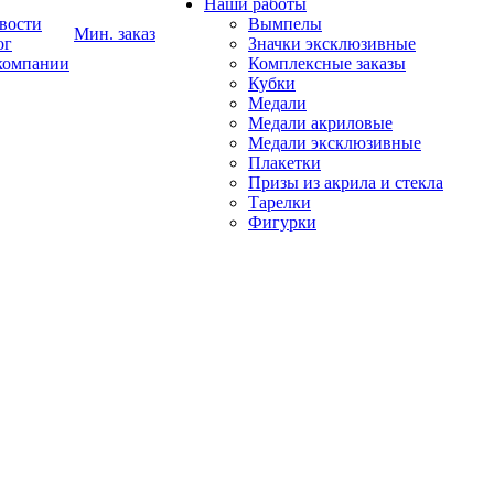
Наши работы
вости
Вымпелы
Мин. заказ
ог
Значки эксклюзивные
компании
Комплексные заказы
Кубки
Медали
Медали акриловые
Медали эксклюзивные
Плакетки
Призы из акрила и стекла
Тарелки
Фигурки