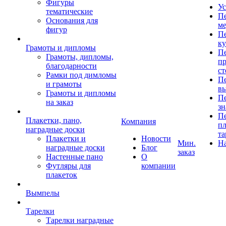
Фигуры
Ус
тематические
Пе
Основания для
ме
фигур
Пе
к
Грамоты и дипломы
Пе
Грамоты, дипломы,
пр
благодарности
ст
Рамки под димломы
Пе
и грамоты
в
Грамоты и дипломы
Пе
на заказ
зн
Пе
Плакетки, пано,
Компания
пл
наградные доски
та
Плакетки и
Новости
Мин.
Н
наградные доски
Блог
заказ
Настенные пано
О
Футляры для
компании
плакеток
Вымпелы
Тарелки
Тарелки наградные