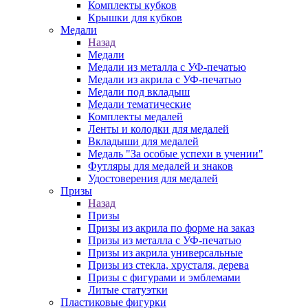
Комплекты кубков
Крышки для кубков
Медали
Назад
Медали
Медали из металла с УФ-печатью
Медали из акрила с УФ-печатью
Медали под вкладыш
Медали тематические
Комплекты медалей
Ленты и колодки для медалей
Вкладыши для медалей
Медаль "За особые успехи в учении"
Футляры для медалей и знаков
Удостоверения для медалей
Призы
Назад
Призы
Призы из акрила по форме на заказ
Призы из металла с УФ-печатью
Призы из акрила универсальные
Призы из стекла, хрусталя, дерева
Призы с фигурами и эмблемами
Литые статуэтки
Пластиковые фигурки