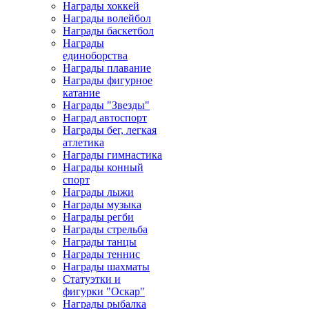
Награды хоккей
Награды волейбол
Награды баскетбол
Награды
единоборства
Награды плавание
Награды фигурное
катание
Награды "Звезды"
Наград автоспорт
Награды бег, легкая
атлетика
Награды гимнастика
Награды конный
спорт
Награды лыжи
Награды музыка
Награды регби
Награды стрельба
Награды танцы
Награды теннис
Награды шахматы
Статуэтки и
фигурки "Оскар"
Награды рыбалка