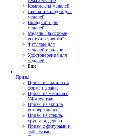
тематические
Комплекты медалей
Ленты и колодки для
медалей
Вкладыши для
медалей
Медаль "За особые
успехи в учении"
Футляры для
медалей и знаков
Удостоверения для
медалей
Ещё
Призы
Призы из акрила по
форме на заказ
Призы из металла с
УФ-печатью
Призы из акрила
универсальные
Призы из стекла,
хрусталя, дерева
Призы с фигурами и
эмблемами