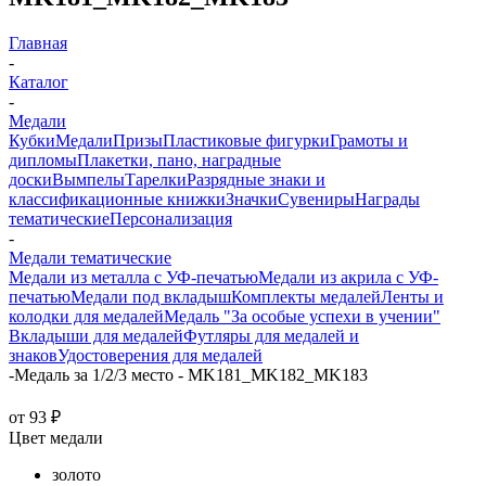
Главная
-
Каталог
-
Медали
Кубки
Медали
Призы
Пластиковые фигурки
Грамоты и
дипломы
Плакетки, пано, наградные
доски
Вымпелы
Тарелки
Разрядные знаки и
классификационные книжки
Значки
Сувениры
Награды
тематические
Персонализация
-
Медали тематические
Медали из металла с УФ-печатью
Медали из акрила с УФ-
печатью
Медали под вкладыш
Комплекты медалей
Ленты и
колодки для медалей
Медаль "За особые успехи в учении"
Вкладыши для медалей
Футляры для медалей и
знаков
Удостоверения для медалей
-
Медаль за 1/2/3 место - MK181_MK182_MK183
от
93 ₽
Цвет медали
золото