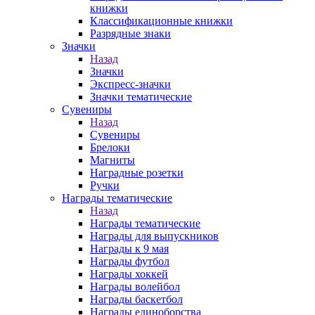
книжки
Классификационные книжки
Разрядные знаки
Значки
Назад
Значки
Экспресс-значки
Значки тематические
Сувениры
Назад
Сувениры
Брелоки
Магниты
Наградные розетки
Ручки
Награды тематические
Назад
Награды тематические
Награды для выпускников
Награды к 9 мая
Награды футбол
Награды хоккей
Награды волейбол
Награды баскетбол
Награды единоборства