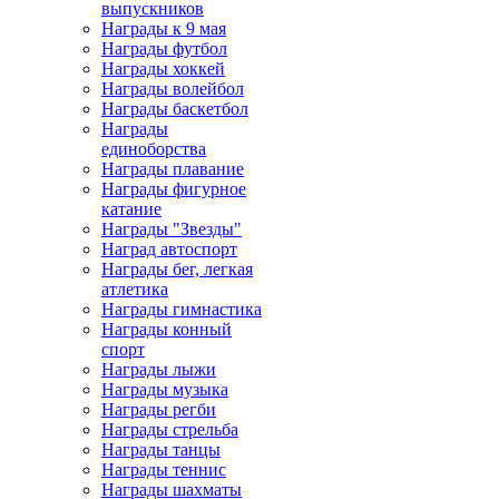
выпускников
Награды к 9 мая
Награды футбол
Награды хоккей
Награды волейбол
Награды баскетбол
Награды
единоборства
Награды плавание
Награды фигурное
катание
Награды "Звезды"
Наград автоспорт
Награды бег, легкая
атлетика
Награды гимнастика
Награды конный
спорт
Награды лыжи
Награды музыка
Награды регби
Награды стрельба
Награды танцы
Награды теннис
Награды шахматы