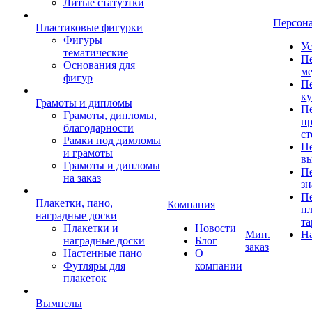
Литые статуэтки
Персон
Пластиковые фигурки
Фигуры
Ус
тематические
Пе
Основания для
ме
фигур
Пе
к
Грамоты и дипломы
Пе
Грамоты, дипломы,
пр
благодарности
ст
Рамки под димломы
Пе
и грамоты
в
Грамоты и дипломы
Пе
на заказ
зн
Пе
Плакетки, пано,
Компания
пл
наградные доски
та
Плакетки и
Новости
Мин.
Н
наградные доски
Блог
заказ
Настенные пано
О
Футляры для
компании
плакеток
Вымпелы