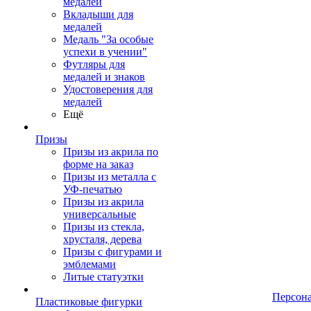
медалей
Вкладыши для
медалей
Медаль "За особые
успехи в учении"
Футляры для
медалей и знаков
Удостоверения для
медалей
Ещё
Призы
Призы из акрила по
форме на заказ
Призы из металла с
УФ-печатью
Призы из акрила
универсальные
Призы из стекла,
хрусталя, дерева
Призы с фигурами и
эмблемами
Литые статуэтки
Персон
Пластиковые фигурки