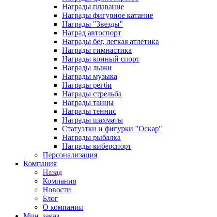
Награды плавание
Награды фигурное катание
Награды "Звезды"
Наград автоспорт
Награды бег, легкая атлетика
Награды гимнастика
Награды конный спорт
Награды лыжи
Награды музыка
Награды регби
Награды стрельба
Награды танцы
Награды теннис
Награды шахматы
Статуэтки и фигурки "Оскар"
Награды рыбалка
Награды киберспорт
Персонализация
Компания
Назад
Компания
Новости
Блог
О компании
Мин. заказ