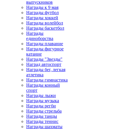
выпускников
Награды к 9 мая
Награды футбол
Награды хоккей
Награды волейбол
Награды баскетбол
Награды
единоборства
Награды плавание
Награды фигурное
катание
Награды "Звезды"
Наград автоспорт
Награды бег, легкая
атлетика
Награды гимнастика
Награды конный
спорт
Награды лыжи
Награды музыка
Награды регби
Награды стрельба
Награды танцы
Награды теннис
Награды шахматы