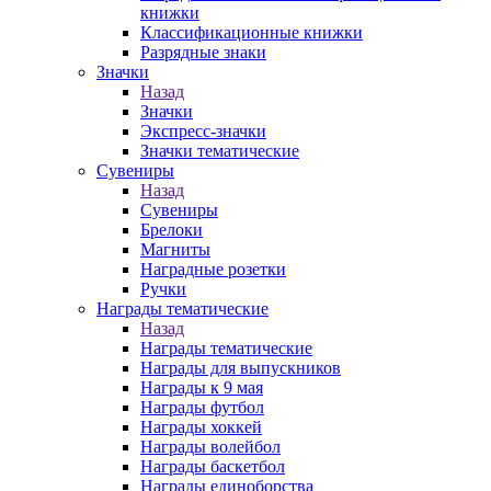
книжки
Классификационные книжки
Разрядные знаки
Значки
Назад
Значки
Экспресс-значки
Значки тематические
Сувениры
Назад
Сувениры
Брелоки
Магниты
Наградные розетки
Ручки
Награды тематические
Назад
Награды тематические
Награды для выпускников
Награды к 9 мая
Награды футбол
Награды хоккей
Награды волейбол
Награды баскетбол
Награды единоборства