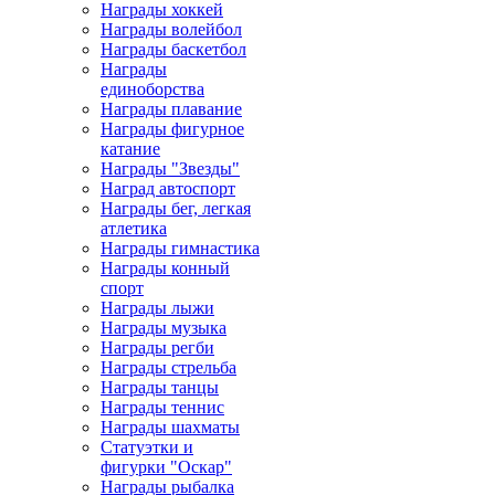
Награды хоккей
Награды волейбол
Награды баскетбол
Награды
единоборства
Награды плавание
Награды фигурное
катание
Награды "Звезды"
Наград автоспорт
Награды бег, легкая
атлетика
Награды гимнастика
Награды конный
спорт
Награды лыжи
Награды музыка
Награды регби
Награды стрельба
Награды танцы
Награды теннис
Награды шахматы
Статуэтки и
фигурки "Оскар"
Награды рыбалка