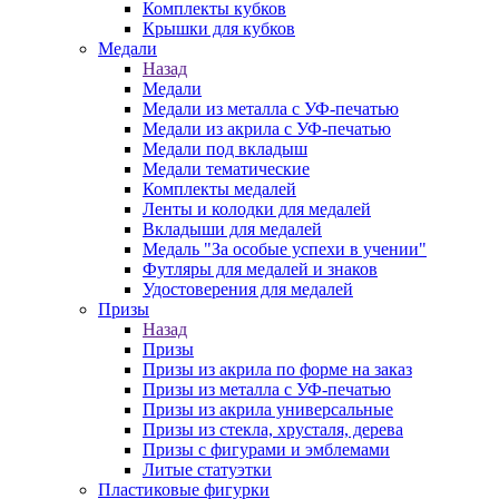
Комплекты кубков
Крышки для кубков
Медали
Назад
Медали
Медали из металла с УФ-печатью
Медали из акрила с УФ-печатью
Медали под вкладыш
Медали тематические
Комплекты медалей
Ленты и колодки для медалей
Вкладыши для медалей
Медаль "За особые успехи в учении"
Футляры для медалей и знаков
Удостоверения для медалей
Призы
Назад
Призы
Призы из акрила по форме на заказ
Призы из металла с УФ-печатью
Призы из акрила универсальные
Призы из стекла, хрусталя, дерева
Призы с фигурами и эмблемами
Литые статуэтки
Пластиковые фигурки