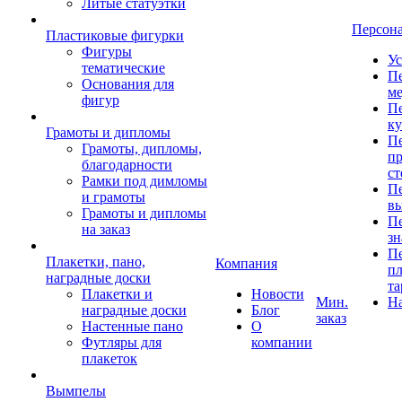
Литые статуэтки
Персон
Пластиковые фигурки
Фигуры
Ус
тематические
Пе
Основания для
ме
фигур
Пе
к
Грамоты и дипломы
Пе
Грамоты, дипломы,
пр
благодарности
ст
Рамки под димломы
Пе
и грамоты
в
Грамоты и дипломы
Пе
на заказ
зн
Пе
Плакетки, пано,
Компания
пл
наградные доски
та
Плакетки и
Новости
Мин.
Н
наградные доски
Блог
заказ
Настенные пано
О
Футляры для
компании
плакеток
Вымпелы