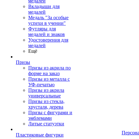
медалей
Вкладыши для
медалей
Медаль "За особые
успехи в учении"
Футляры для
медалей и знаков
Удостоверения для
медалей
Ещё
Призы
Призы из акрила по
форме на заказ
Призы из металла с
УФ-печатью
Призы из акрила
универсальные
Призы из стекла,
хрусталя, дерева
Призы с фигурами и
эмблемами
Литые статуэтки
Персон
Пластиковые фигурки