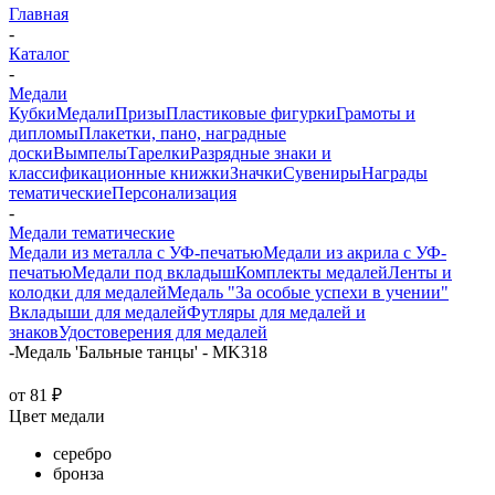
Главная
-
Каталог
-
Медали
Кубки
Медали
Призы
Пластиковые фигурки
Грамоты и
дипломы
Плакетки, пано, наградные
доски
Вымпелы
Тарелки
Разрядные знаки и
классификационные книжки
Значки
Сувениры
Награды
тематические
Персонализация
-
Медали тематические
Медали из металла с УФ-печатью
Медали из акрила с УФ-
печатью
Медали под вкладыш
Комплекты медалей
Ленты и
колодки для медалей
Медаль "За особые успехи в учении"
Вкладыши для медалей
Футляры для медалей и
знаков
Удостоверения для медалей
-
Медаль 'Бальные танцы' - MK318
от
81 ₽
Цвет медали
серебро
бронза