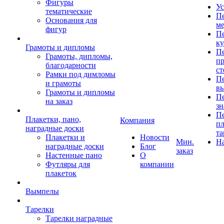
Фигуры
Ус
тематические
Пе
Основания для
ме
фигур
Пе
к
Грамоты и дипломы
Пе
Грамоты, дипломы,
пр
благодарности
ст
Рамки под димломы
Пе
и грамоты
в
Грамоты и дипломы
Пе
на заказ
зн
Пе
Плакетки, пано,
Компания
пл
наградные доски
та
Плакетки и
Новости
Мин.
Н
наградные доски
Блог
заказ
Настенные пано
О
Футляры для
компании
плакеток
Вымпелы
Тарелки
Тарелки наградные