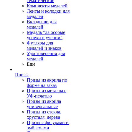
тематические
Комплекты медалей
Ленты и колодки для
медалей
Вкладыши для
медалей
Медаль "За особые
успехи в учении"
Футляры для
медалей и знаков
Удостоверения для
медалей
Ещё
Призы
Призы из акрила по
форме на заказ
Призы из металла с
УФ-печатью
Призы из акрила
универсальные
Призы из стекла,
хрусталя, дерева
Призы с фигурами и
эмблемами