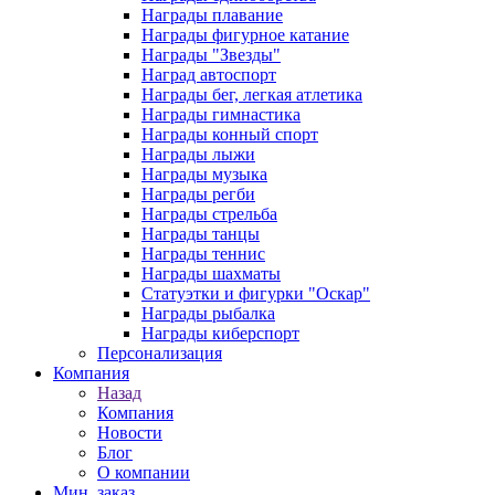
Награды плавание
Награды фигурное катание
Награды "Звезды"
Наград автоспорт
Награды бег, легкая атлетика
Награды гимнастика
Награды конный спорт
Награды лыжи
Награды музыка
Награды регби
Награды стрельба
Награды танцы
Награды теннис
Награды шахматы
Статуэтки и фигурки "Оскар"
Награды рыбалка
Награды киберспорт
Персонализация
Компания
Назад
Компания
Новости
Блог
О компании
Мин. заказ