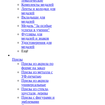
тематические
Комплекты медалей
Ленты и колодки для
медалей
Вкладыши для
медалей
Медаль "За особые
успехи в учении"
Футляры для
медалей и знаков
Удостоверения для
медалей
Ещё
Призы
Призы из акрила по
форме на заказ
Призы из металла с
УФ-печатью
Призы из акрила
универсальные
Призы из стекла,
хрусталя, дерева
Призы с фигурами и
эмблемами