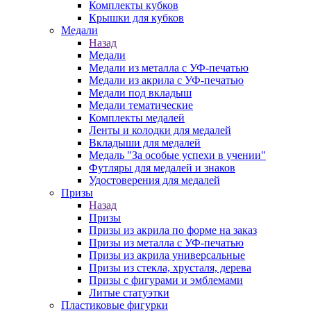
Комплекты кубков
Крышки для кубков
Медали
Назад
Медали
Медали из металла с УФ-печатью
Медали из акрила с УФ-печатью
Медали под вкладыш
Медали тематические
Комплекты медалей
Ленты и колодки для медалей
Вкладыши для медалей
Медаль "За особые успехи в учении"
Футляры для медалей и знаков
Удостоверения для медалей
Призы
Назад
Призы
Призы из акрила по форме на заказ
Призы из металла с УФ-печатью
Призы из акрила универсальные
Призы из стекла, хрусталя, дерева
Призы с фигурами и эмблемами
Литые статуэтки
Пластиковые фигурки