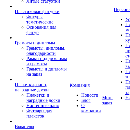
Литые статуэтки
Персон
Пластиковые фигурки
Фигуры
Ус
тематические
Пе
Основания для
ме
фигур
Пе
к
Грамоты и дипломы
Пе
Грамоты, дипломы,
пр
благодарности
ст
Рамки под димломы
Пе
и грамоты
в
Грамоты и дипломы
Пе
на заказ
зн
Пе
Плакетки, пано,
Компания
пл
наградные доски
та
Плакетки и
Новости
Мин.
Н
наградные доски
Блог
заказ
Настенные пано
О
Футляры для
компании
плакеток
Вымпелы