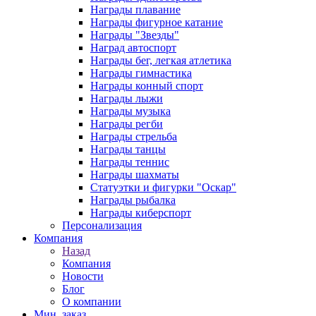
Награды плавание
Награды фигурное катание
Награды "Звезды"
Наград автоспорт
Награды бег, легкая атлетика
Награды гимнастика
Награды конный спорт
Награды лыжи
Награды музыка
Награды регби
Награды стрельба
Награды танцы
Награды теннис
Награды шахматы
Статуэтки и фигурки "Оскар"
Награды рыбалка
Награды киберспорт
Персонализация
Компания
Назад
Компания
Новости
Блог
О компании
Мин. заказ