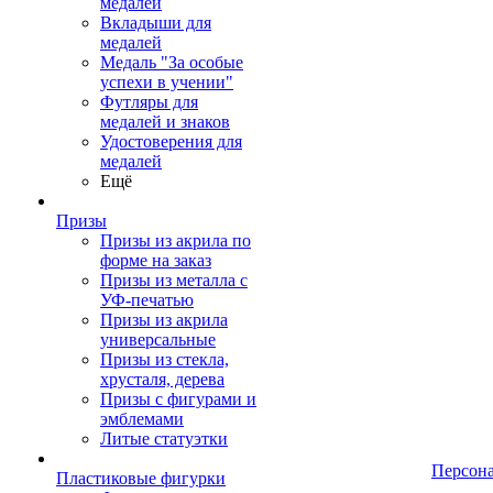
медалей
Вкладыши для
медалей
Медаль "За особые
успехи в учении"
Футляры для
медалей и знаков
Удостоверения для
медалей
Ещё
Призы
Призы из акрила по
форме на заказ
Призы из металла с
УФ-печатью
Призы из акрила
универсальные
Призы из стекла,
хрусталя, дерева
Призы с фигурами и
эмблемами
Литые статуэтки
Персон
Пластиковые фигурки