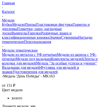
Главная
-
Каталог
-
Медали
Кубки
Медали
Призы
Пластиковые фигурки
Грамоты и
дипломы
Плакетки, пано, наградные
доски
Вымпелы
Тарелки
Разрядные знаки и
классификационные книжки
Значки
Сувениры
Награды
тематические
Персонализация
-
Медали тематические
Медали из металла с УФ-печатью
Медали из акрила с УФ-
печатью
Медали под вкладыш
Комплекты медалей
Ленты и
колодки для медалей
Медаль "За особые успехи в учении"
Вкладыши для медалей
Футляры для медалей и
знаков
Удостоверения для медалей
-
Медаль 'День Победы' - MK163
от
151 ₽
Цвет медали
золото
Диаметр медали, мм