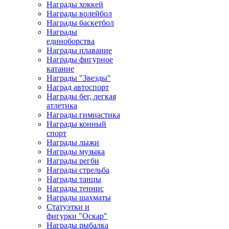
Награды хоккей
Награды волейбол
Награды баскетбол
Награды
единоборства
Награды плавание
Награды фигурное
катание
Награды "Звезды"
Наград автоспорт
Награды бег, легкая
атлетика
Награды гимнастика
Награды конный
спорт
Награды лыжи
Награды музыка
Награды регби
Награды стрельба
Награды танцы
Награды теннис
Награды шахматы
Статуэтки и
фигурки "Оскар"
Награды рыбалка