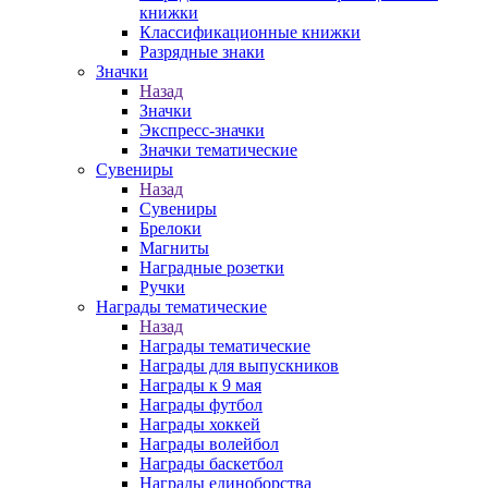
книжки
Классификационные книжки
Разрядные знаки
Значки
Назад
Значки
Экспресс-значки
Значки тематические
Сувениры
Назад
Сувениры
Брелоки
Магниты
Наградные розетки
Ручки
Награды тематические
Назад
Награды тематические
Награды для выпускников
Награды к 9 мая
Награды футбол
Награды хоккей
Награды волейбол
Награды баскетбол
Награды единоборства