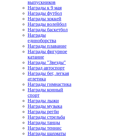
выпускников
Награды к 9 мая
Награды футбол
Награды хоккей
Награды волейбол
Награды баскетбол
Награды
единоборства
Награды плавание
Награды фигурное
катание
Награды "Звезды"
Наград автоспорт
Награды бег, легкая
атлетика
Награды гимнастика
Награды конный
спорт
Награды лыжи
Награды музыка
Награды регби
Награды стрельба
Награды танцы
Награды теннис
Награды шахматы