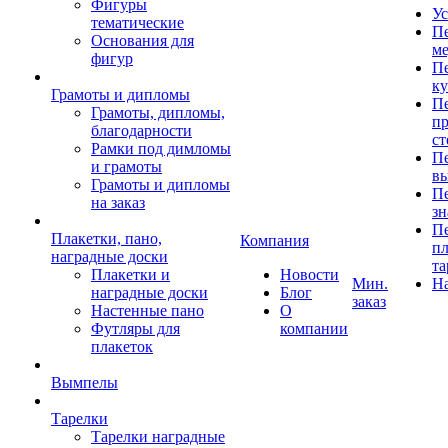
Фигуры
Ус
тематические
Пе
Основания для
ме
фигур
Пе
к
Грамоты и дипломы
Пе
Грамоты, дипломы,
пр
благодарности
ст
Рамки под димломы
Пе
и грамоты
в
Грамоты и дипломы
Пе
на заказ
зн
Пе
Плакетки, пано,
Компания
пл
наградные доски
та
Плакетки и
Новости
Мин.
Н
наградные доски
Блог
заказ
Настенные пано
О
Футляры для
компании
плакеток
Вымпелы
Тарелки
Тарелки наградные