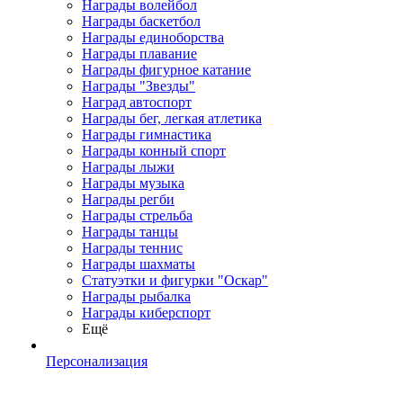
Награды волейбол
Награды баскетбол
Награды единоборства
Награды плавание
Награды фигурное катание
Награды "Звезды"
Наград автоспорт
Награды бег, легкая атлетика
Награды гимнастика
Награды конный спорт
Награды лыжи
Награды музыка
Награды регби
Награды стрельба
Награды танцы
Награды теннис
Награды шахматы
Статуэтки и фигурки "Оскар"
Награды рыбалка
Награды киберспорт
Ещё
Персонализация