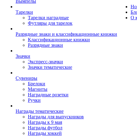
Вымпелы
Но
Тарелки
Бл
Тарелки наградные
О 
Футляры для тарелок
Разрядные знаки и классификационные книжки
Классификационные книжки
Разрядные знаки
Значки
Экспресс-значки
Значки тематические
Сувениры
Брелоки
Магниты
Наградные розетки
Ручки
Награды тематические
Награды для выпускников
Награды к 9 мая
Награды футбол
Награды хоккей