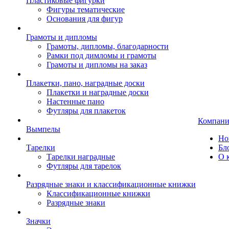
Пластиковые фигурки
Фигуры тематические
Основания для фигур
Грамоты и дипломы
Грамоты, дипломы, благодарности
Рамки под димломы и грамоты
Грамоты и дипломы на заказ
Плакетки, пано, наградные доски
Плакетки и наградные доски
Настенные пано
Футляры для плакеток
Компани
Вымпелы
Но
Тарелки
Бл
Тарелки наградные
О 
Футляры для тарелок
Разрядные знаки и классификационные книжки
Классификационные книжки
Разрядные знаки
Значки