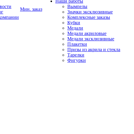
Наши работы
вости
Вымпелы
Мин. заказ
ог
Значки эксклюзивные
компании
Комплексные заказы
Кубки
Медали
Медали акриловые
Медали эксклюзивные
Плакетки
Призы из акрила и стекла
Тарелки
Фигурки