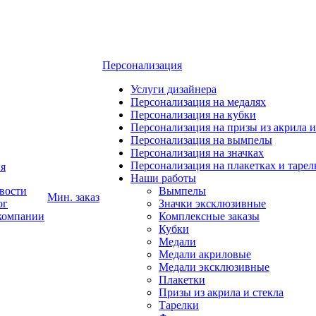
Персонализация
Услуги дизайнера
Персонализация на медалях
Персонализация на кубки
Персонализация на призы из акрила и
Персонализация на вымпелы
Персонализация на значках
Персонализация на плакетках и тарел
я
Наши работы
вости
Вымпелы
Мин. заказ
ог
Значки эксклюзивные
компании
Комплексные заказы
Кубки
Медали
Медали акриловые
Медали эксклюзивные
Плакетки
Призы из акрила и стекла
Тарелки