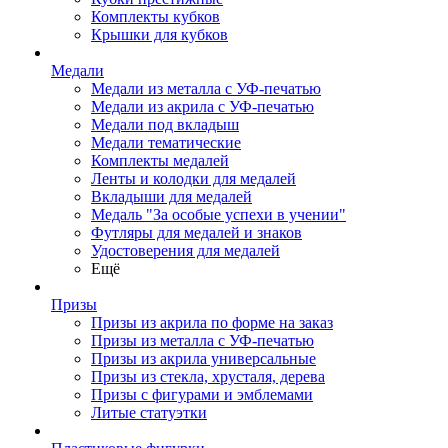
Комплекты кубков
Крышки для кубков
Медали
Медали из металла с УФ-печатью
Медали из акрила с УФ-печатью
Медали под вкладыш
Медали тематические
Комплекты медалей
Ленты и колодки для медалей
Вкладыши для медалей
Медаль "За особые успехи в учении"
Футляры для медалей и знаков
Удостоверения для медалей
Ещё
Призы
Призы из акрила по форме на заказ
Призы из металла с УФ-печатью
Призы из акрила универсальные
Призы из стекла, хрусталя, дерева
Призы с фигурами и эмблемами
Литые статуэтки