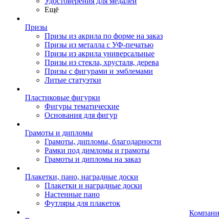
Удостоверения для медалей
Ещё
Призы
Призы из акрила по форме на заказ
Призы из металла с УФ-печатью
Призы из акрила универсальные
Призы из стекла, хрусталя, дерева
Призы с фигурами и эмблемами
Литые статуэтки
Пластиковые фигурки
Фигуры тематические
Основания для фигур
Грамоты и дипломы
Грамоты, дипломы, благодарности
Рамки под димломы и грамоты
Грамоты и дипломы на заказ
Плакетки, пано, наградные доски
Плакетки и наградные доски
Настенные пано
Футляры для плакеток
Компани