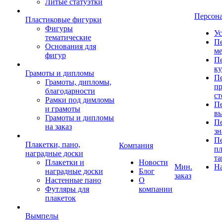
Литые статуэтки
Персон
Пластиковые фигурки
Фигуры
Ус
тематические
Пе
Основания для
ме
фигур
Пе
к
Грамоты и дипломы
Пе
Грамоты, дипломы,
пр
благодарности
ст
Рамки под димломы
Пе
и грамоты
в
Грамоты и дипломы
Пе
на заказ
зн
Пе
Плакетки, пано,
Компания
пл
наградные доски
та
Плакетки и
Новости
Мин.
Н
наградные доски
Блог
заказ
Настенные пано
О
Футляры для
компании
плакеток
Вымпелы