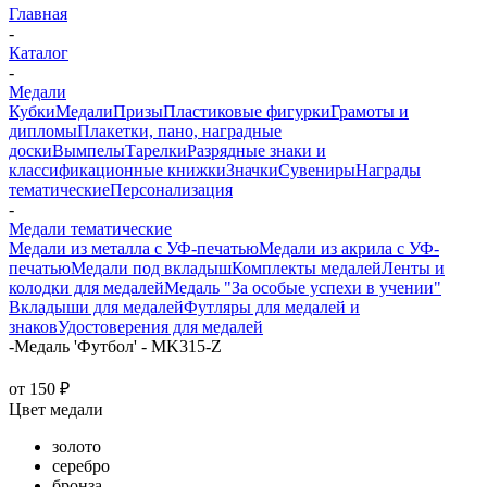
Главная
-
Каталог
-
Медали
Кубки
Медали
Призы
Пластиковые фигурки
Грамоты и
дипломы
Плакетки, пано, наградные
доски
Вымпелы
Тарелки
Разрядные знаки и
классификационные книжки
Значки
Сувениры
Награды
тематические
Персонализация
-
Медали тематические
Медали из металла с УФ-печатью
Медали из акрила с УФ-
печатью
Медали под вкладыш
Комплекты медалей
Ленты и
колодки для медалей
Медаль "За особые успехи в учении"
Вкладыши для медалей
Футляры для медалей и
знаков
Удостоверения для медалей
-
Медаль 'Футбол' - MK315-Z
от
150 ₽
Цвет медали
золото
серебро
бронза