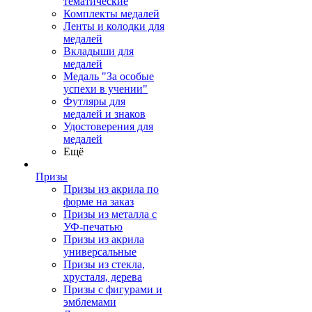
тематические
Комплекты медалей
Ленты и колодки для
медалей
Вкладыши для
медалей
Медаль "За особые
успехи в учении"
Футляры для
медалей и знаков
Удостоверения для
медалей
Ещё
Призы
Призы из акрила по
форме на заказ
Призы из металла с
УФ-печатью
Призы из акрила
универсальные
Призы из стекла,
хрусталя, дерева
Призы с фигурами и
эмблемами