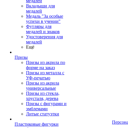
медалей
Вкладыши для
медалей
Медаль "За особые
успехи в учении"
Футляры для
медалей и знаков
Удостоверения для
медалей
Ещё
Призы
Призы из акрила по
форме на заказ
Призы из металла с
УФ-печатью
Призы из акрила
универсальные
Призы из стекла,
хрусталя, дерева
Призы с фигурами и
эмблемами
Литые статуэтки
Персон
Пластиковые фигурки