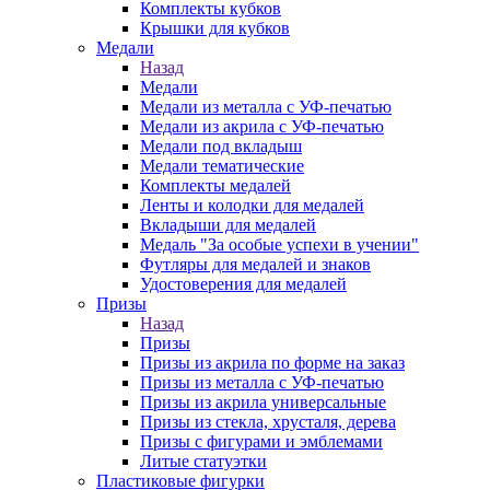
Комплекты кубков
Крышки для кубков
Медали
Назад
Медали
Медали из металла с УФ-печатью
Медали из акрила с УФ-печатью
Медали под вкладыш
Медали тематические
Комплекты медалей
Ленты и колодки для медалей
Вкладыши для медалей
Медаль "За особые успехи в учении"
Футляры для медалей и знаков
Удостоверения для медалей
Призы
Назад
Призы
Призы из акрила по форме на заказ
Призы из металла с УФ-печатью
Призы из акрила универсальные
Призы из стекла, хрусталя, дерева
Призы с фигурами и эмблемами
Литые статуэтки
Пластиковые фигурки