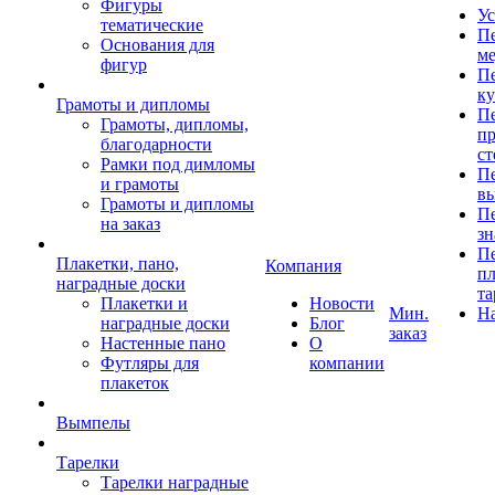
Фигуры
Ус
тематические
Пе
Основания для
ме
фигур
Пе
к
Грамоты и дипломы
Пе
Грамоты, дипломы,
пр
благодарности
ст
Рамки под димломы
Пе
и грамоты
в
Грамоты и дипломы
Пе
на заказ
зн
Пе
Плакетки, пано,
Компания
пл
наградные доски
та
Плакетки и
Новости
Мин.
Н
наградные доски
Блог
заказ
Настенные пано
О
Футляры для
компании
плакеток
Вымпелы
Тарелки
Тарелки наградные