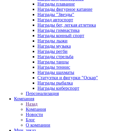
Награды плавание
Награды фигурное катание
Награды "Звезды"
Наград автоспорт
Награды бег, легкая атлетика
Награды гимнастика
Награды конный спорт
Награды лыжи
Награды музыка
Награды регби
Награды стрельба
Награды танцы
Награды теннис
Награды шахматы
Статуэтки и фигурки "Оскар"
Награды рыбалка
Награды киберспорт
Персонализация
Компания
Назад
Компания
Новости
Блог
О компании
Мин. заказ