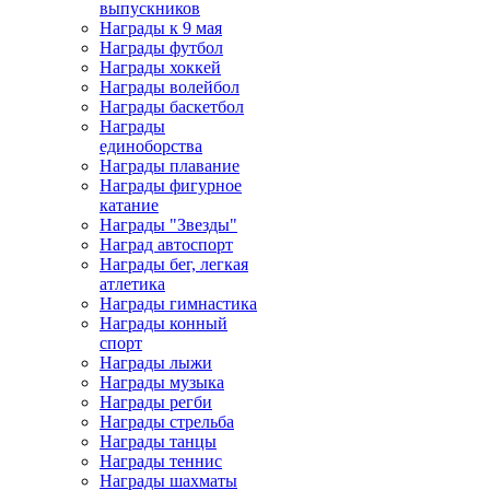
выпускников
Награды к 9 мая
Награды футбол
Награды хоккей
Награды волейбол
Награды баскетбол
Награды
единоборства
Награды плавание
Награды фигурное
катание
Награды "Звезды"
Наград автоспорт
Награды бег, легкая
атлетика
Награды гимнастика
Награды конный
спорт
Награды лыжи
Награды музыка
Награды регби
Награды стрельба
Награды танцы
Награды теннис
Награды шахматы