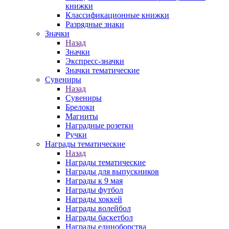
книжки
Классификационные книжки
Разрядные знаки
Значки
Назад
Значки
Экспресс-значки
Значки тематические
Сувениры
Назад
Сувениры
Брелоки
Магниты
Наградные розетки
Ручки
Награды тематические
Назад
Награды тематические
Награды для выпускников
Награды к 9 мая
Награды футбол
Награды хоккей
Награды волейбол
Награды баскетбол
Награды единоборства