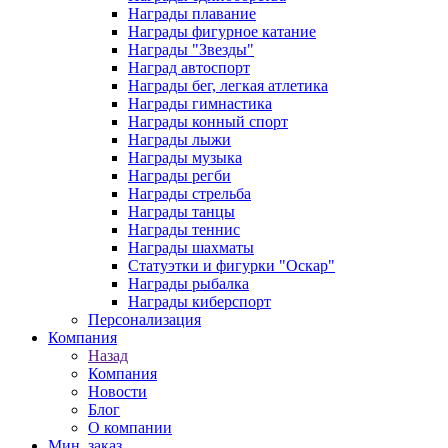
Награды плавание
Награды фигурное катание
Награды "Звезды"
Наград автоспорт
Награды бег, легкая атлетика
Награды гимнастика
Награды конный спорт
Награды лыжи
Награды музыка
Награды регби
Награды стрельба
Награды танцы
Награды теннис
Награды шахматы
Статуэтки и фигурки "Оскар"
Награды рыбалка
Награды киберспорт
Персонализация
Компания
Назад
Компания
Новости
Блог
О компании
Мин. заказ