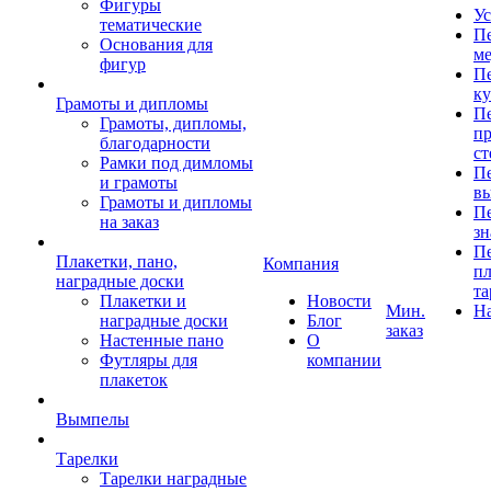
Фигуры
Ус
тематические
Пе
Основания для
ме
фигур
Пе
к
Грамоты и дипломы
Пе
Грамоты, дипломы,
пр
благодарности
ст
Рамки под димломы
Пе
и грамоты
в
Грамоты и дипломы
Пе
на заказ
зн
Пе
Плакетки, пано,
Компания
пл
наградные доски
та
Плакетки и
Новости
Мин.
Н
наградные доски
Блог
заказ
Настенные пано
О
Футляры для
компании
плакеток
Вымпелы
Тарелки
Тарелки наградные