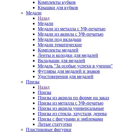
Комплекты кубков
Крышки для кубков
Медали
Назад
Медали
Медали из металла с УФ-печатью
Медали из акрила с УФ-печатью
Медали под вкладыш
Медали тематические
Комплекты медалей
Ленты и колодки для медалей
Вкладыши для медалей
Медаль "За особые успехи в учении"
Футляры для медалей и знаков
Удостоверения для медалей
Призы
Назад
Призы
Призы из акрила по форме на заказ
Призы из металла с УФ-печатью
Призы из акрила универсальные
Призы из стекла, хрусталя, дерева
Призы с фигурами и эмблемами
Литые статуэтки
Пластиковые фигурки