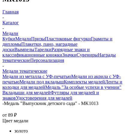
Главная
-
Каталог
-
Медали
Кубки
Медали
Призы
Пластиковые фигурки
Грамоты и
дипломы
Плакетки, пано, наградные
доски
Вымпелы
Тарелки
Разрядные знаки и
классификационные книжки
Значки
Сувениры
Награды
тематические
Персонализация
-
Медали тематические
Медали из металла с УФ-печатью
Медали из акрила с УФ-
печатью
Медали под вкладыш
Комплекты медалей
Ленты и
колодки для медалей
Медаль "За особые успехи в учении"
Вкладыши для медалей
Футляры для медалей и
знаков
Удостоверения для медалей
-
Медаль "Выпускник детского сада" - MK1013
от
89 ₽
Цвет медали
золото