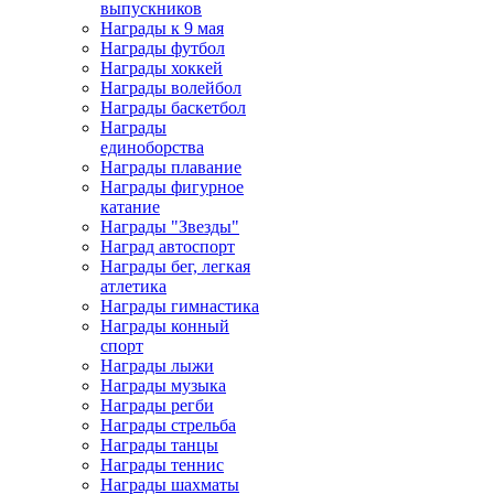
выпускников
Награды к 9 мая
Награды футбол
Награды хоккей
Награды волейбол
Награды баскетбол
Награды
единоборства
Награды плавание
Награды фигурное
катание
Награды "Звезды"
Наград автоспорт
Награды бег, легкая
атлетика
Награды гимнастика
Награды конный
спорт
Награды лыжи
Награды музыка
Награды регби
Награды стрельба
Награды танцы
Награды теннис
Награды шахматы