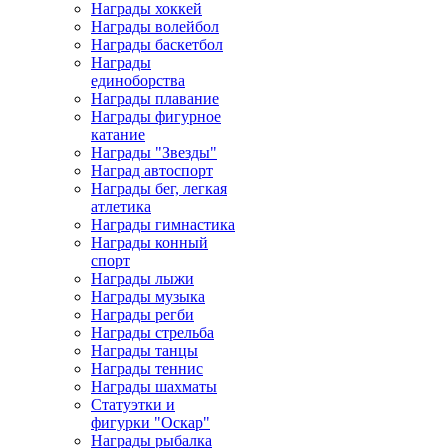
Награды хоккей
Награды волейбол
Награды баскетбол
Награды
единоборства
Награды плавание
Награды фигурное
катание
Награды "Звезды"
Наград автоспорт
Награды бег, легкая
атлетика
Награды гимнастика
Награды конный
спорт
Награды лыжи
Награды музыка
Награды регби
Награды стрельба
Награды танцы
Награды теннис
Награды шахматы
Статуэтки и
фигурки "Оскар"
Награды рыбалка