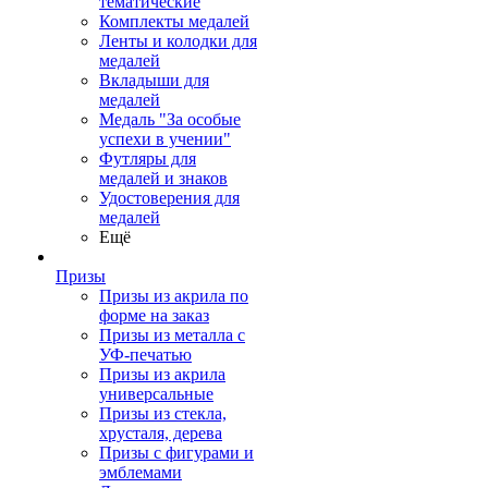
тематические
Комплекты медалей
Ленты и колодки для
медалей
Вкладыши для
медалей
Медаль "За особые
успехи в учении"
Футляры для
медалей и знаков
Удостоверения для
медалей
Ещё
Призы
Призы из акрила по
форме на заказ
Призы из металла с
УФ-печатью
Призы из акрила
универсальные
Призы из стекла,
хрусталя, дерева
Призы с фигурами и
эмблемами