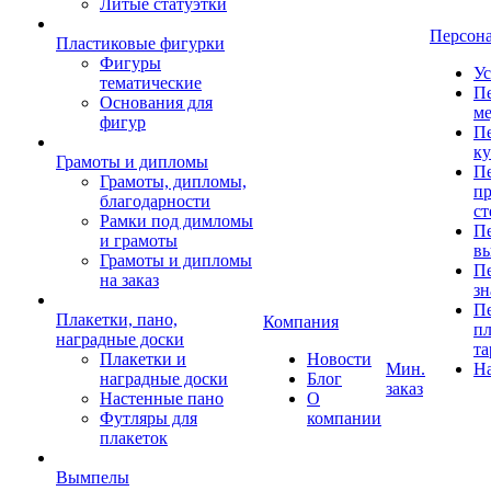
Литые статуэтки
Персон
Пластиковые фигурки
Фигуры
Ус
тематические
Пе
Основания для
ме
фигур
Пе
к
Грамоты и дипломы
Пе
Грамоты, дипломы,
пр
благодарности
ст
Рамки под димломы
Пе
и грамоты
в
Грамоты и дипломы
Пе
на заказ
зн
Пе
Плакетки, пано,
Компания
пл
наградные доски
та
Плакетки и
Новости
Мин.
Н
наградные доски
Блог
заказ
Настенные пано
О
Футляры для
компании
плакеток
Вымпелы