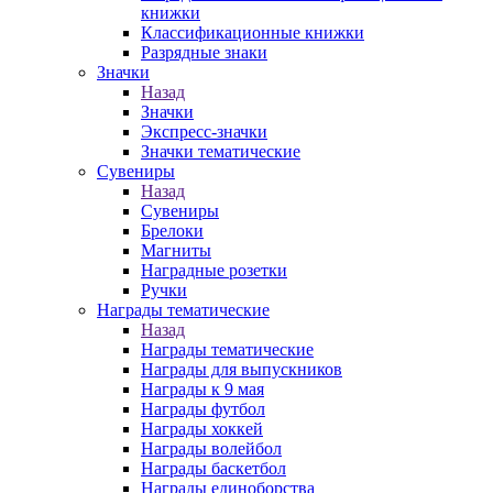
книжки
Классификационные книжки
Разрядные знаки
Значки
Назад
Значки
Экспресс-значки
Значки тематические
Сувениры
Назад
Сувениры
Брелоки
Магниты
Наградные розетки
Ручки
Награды тематические
Назад
Награды тематические
Награды для выпускников
Награды к 9 мая
Награды футбол
Награды хоккей
Награды волейбол
Награды баскетбол
Награды единоборства