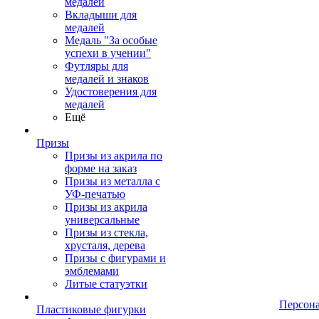
медалей
Вкладыши для
медалей
Медаль "За особые
успехи в учении"
Футляры для
медалей и знаков
Удостоверения для
медалей
Ещё
Призы
Призы из акрила по
форме на заказ
Призы из металла с
УФ-печатью
Призы из акрила
универсальные
Призы из стекла,
хрусталя, дерева
Призы с фигурами и
эмблемами
Литые статуэтки
Персон
Пластиковые фигурки