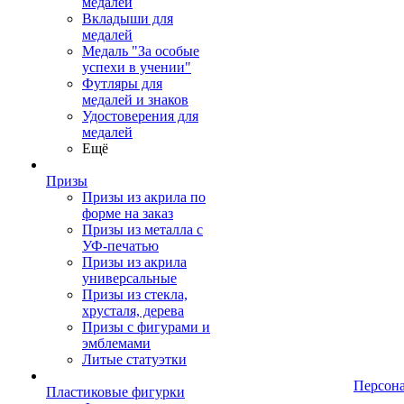
медалей
Вкладыши для
медалей
Медаль "За особые
успехи в учении"
Футляры для
медалей и знаков
Удостоверения для
медалей
Ещё
Призы
Призы из акрила по
форме на заказ
Призы из металла с
УФ-печатью
Призы из акрила
универсальные
Призы из стекла,
хрусталя, дерева
Призы с фигурами и
эмблемами
Литые статуэтки
Персон
Пластиковые фигурки