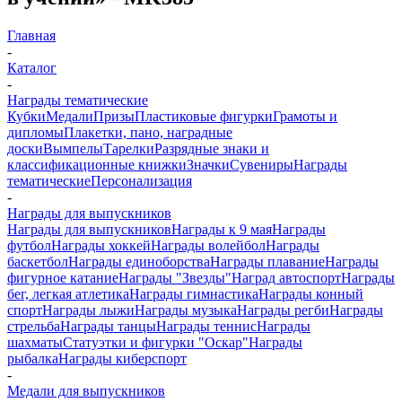
Главная
-
Каталог
-
Награды тематические
Кубки
Медали
Призы
Пластиковые фигурки
Грамоты и
дипломы
Плакетки, пано, наградные
доски
Вымпелы
Тарелки
Разрядные знаки и
классификационные книжки
Значки
Сувениры
Награды
тематические
Персонализация
-
Награды для выпускников
Награды для выпускников
Награды к 9 мая
Награды
футбол
Награды хоккей
Награды волейбол
Награды
баскетбол
Награды единоборства
Награды плавание
Награды
фигурное катание
Награды "Звезды"
Наград автоспорт
Награды
бег, легкая атлетика
Награды гимнастика
Награды конный
спорт
Награды лыжи
Награды музыка
Награды регби
Награды
стрельба
Награды танцы
Награды теннис
Награды
шахматы
Статуэтки и фигурки "Оскар"
Награды
рыбалка
Награды киберспорт
-
Медали для выпускников