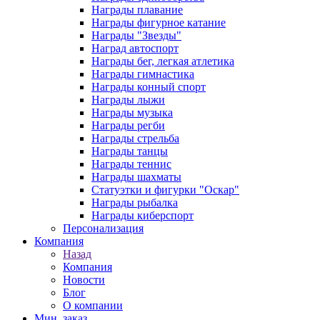
Награды плавание
Награды фигурное катание
Награды "Звезды"
Наград автоспорт
Награды бег, легкая атлетика
Награды гимнастика
Награды конный спорт
Награды лыжи
Награды музыка
Награды регби
Награды стрельба
Награды танцы
Награды теннис
Награды шахматы
Статуэтки и фигурки "Оскар"
Награды рыбалка
Награды киберспорт
Персонализация
Компания
Назад
Компания
Новости
Блог
О компании
Мин. заказ