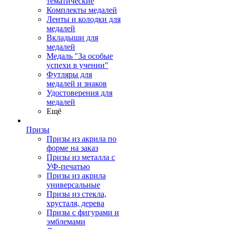
тематические
Комплекты медалей
Ленты и колодки для
медалей
Вкладыши для
медалей
Медаль "За особые
успехи в учении"
Футляры для
медалей и знаков
Удостоверения для
медалей
Ещё
Призы
Призы из акрила по
форме на заказ
Призы из металла с
УФ-печатью
Призы из акрила
универсальные
Призы из стекла,
хрусталя, дерева
Призы с фигурами и
эмблемами