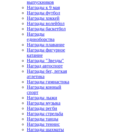
выпускников
Награды к 9 мая
Награды футбол
Награды хоккей
Награды волейбол
Награды баскетбол
Награды
единоборства
Награды плавание
Награды фигурное
катание
Награды "Звезды"
Наград автоспорт
Награды бег, легкая
атлетика
Награды гимнастика
Награды конный
спорт
Награды лыжи
Награды музыка
Награды регби
Награды стрельба
Награды танцы
Награды теннис
Награды шахматы