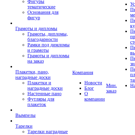
Фигуры
Ус
тематические
Пе
Основания для
ме
фигур
Пе
к
Грамоты и дипломы
Пе
Грамоты, дипломы,
пр
благодарности
ст
Рамки под димломы
Пе
и грамоты
в
Грамоты и дипломы
Пе
на заказ
зн
Пе
Плакетки, пано,
Компания
пл
наградные доски
та
Плакетки и
Новости
Мин.
Н
наградные доски
Блог
заказ
Настенные пано
О
Футляры для
компании
плакеток
Вымпелы
Тарелки
Тарелки наградные