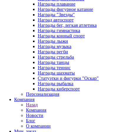
Награды плавание
Награды фигурное катание
Награды "Звезды"
Наград автоспорт
Награды бег, легкая атлетика
Награды гимнастика
Награды конный спорт
Награды лыжи
Награды музыка
Награды регби
Награды стрельба
Награды танцы
Награды теннис
Награды шахматы
Статуэтки и фигурки "Оскар"
Награды рыбалка
Награды киберспорт
Персонализация
Компания
Назад
Компания
Новости
Блог
О компании
Мин. заказ