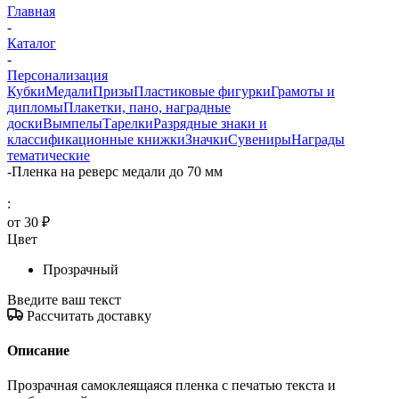
Главная
-
Каталог
-
Персонализация
Кубки
Медали
Призы
Пластиковые фигурки
Грамоты и
дипломы
Плакетки, пано, наградные
доски
Вымпелы
Тарелки
Разрядные знаки и
классификационные книжки
Значки
Сувениры
Награды
тематические
-
Пленка на реверс медали до 70 мм
:
от
30 ₽
Цвет
Прозрачный
Введите ваш текст
Рассчитать доставку
Описание
Прозрачная самоклеящаяся пленка с печатью текста и