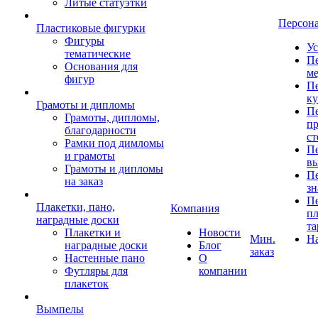
Литые статуэтки
Персон
Пластиковые фигурки
Фигуры
Ус
тематические
Пе
Основания для
ме
фигур
Пе
к
Грамоты и дипломы
Пе
Грамоты, дипломы,
пр
благодарности
ст
Рамки под димломы
Пе
и грамоты
в
Грамоты и дипломы
Пе
на заказ
зн
Пе
Плакетки, пано,
Компания
пл
наградные доски
та
Плакетки и
Новости
Мин.
Н
наградные доски
Блог
заказ
Настенные пано
О
Футляры для
компании
плакеток
Вымпелы