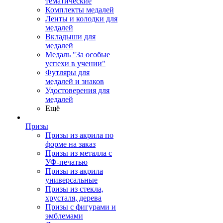
тематические
Комплекты медалей
Ленты и колодки для
медалей
Вкладыши для
медалей
Медаль "За особые
успехи в учении"
Футляры для
медалей и знаков
Удостоверения для
медалей
Ещё
Призы
Призы из акрила по
форме на заказ
Призы из металла с
УФ-печатью
Призы из акрила
универсальные
Призы из стекла,
хрусталя, дерева
Призы с фигурами и
эмблемами