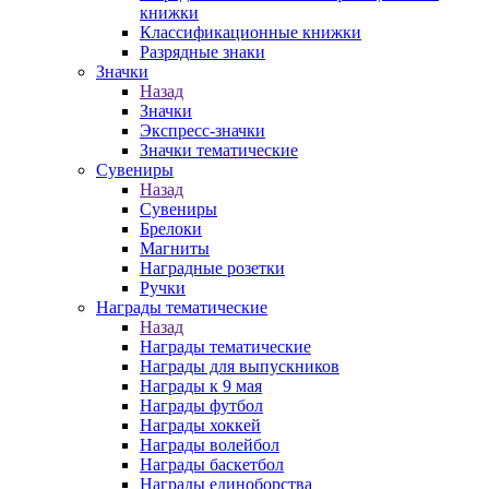
книжки
Классификационные книжки
Разрядные знаки
Значки
Назад
Значки
Экспресс-значки
Значки тематические
Сувениры
Назад
Сувениры
Брелоки
Магниты
Наградные розетки
Ручки
Награды тематические
Назад
Награды тематические
Награды для выпускников
Награды к 9 мая
Награды футбол
Награды хоккей
Награды волейбол
Награды баскетбол
Награды единоборства