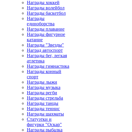
Награды хоккей
Награды волейбол
Награды баскетбол
Награды
единоборства
Награды плавание
Награды фигурное
катание
Награды "Звезды"
Наград автоспорт
Награды бег, легкая
атлетика
Награды гимнастика
Награды конный
спорт
Награды лыжи
Награды музыка
Награды регби
Награды стрельба
Награды танцы
Награды теннис
Награды шахматы
Статуэтки и
фигурки "Оскар"
Награды рыбалка