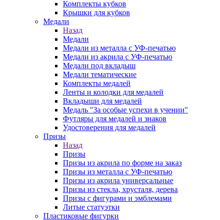
Комплекты кубков
Крышки для кубков
Медали
Назад
Медали
Медали из металла с УФ-печатью
Медали из акрила с УФ-печатью
Медали под вкладыш
Медали тематические
Комплекты медалей
Ленты и колодки для медалей
Вкладыши для медалей
Медаль "За особые успехи в учении"
Футляры для медалей и знаков
Удостоверения для медалей
Призы
Назад
Призы
Призы из акрила по форме на заказ
Призы из металла с УФ-печатью
Призы из акрила универсальные
Призы из стекла, хрусталя, дерева
Призы с фигурами и эмблемами
Литые статуэтки
Пластиковые фигурки