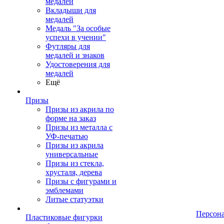
медалей
Вкладыши для
медалей
Медаль "За особые
успехи в учении"
Футляры для
медалей и знаков
Удостоверения для
медалей
Ещё
Призы
Призы из акрила по
форме на заказ
Призы из металла с
УФ-печатью
Призы из акрила
универсальные
Призы из стекла,
хрусталя, дерева
Призы с фигурами и
эмблемами
Литые статуэтки
Персон
Пластиковые фигурки