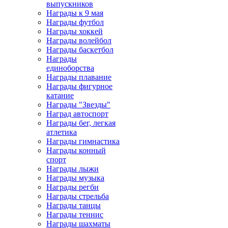
выпускников
Награды к 9 мая
Награды футбол
Награды хоккей
Награды волейбол
Награды баскетбол
Награды
единоборства
Награды плавание
Награды фигурное
катание
Награды "Звезды"
Наград автоспорт
Награды бег, легкая
атлетика
Награды гимнастика
Награды конный
спорт
Награды лыжи
Награды музыка
Награды регби
Награды стрельба
Награды танцы
Награды теннис
Награды шахматы