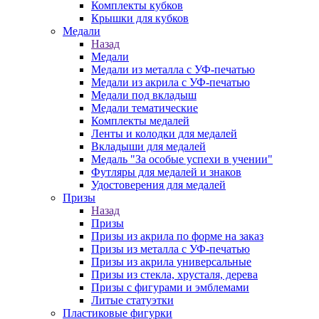
Комплекты кубков
Крышки для кубков
Медали
Назад
Медали
Медали из металла с УФ-печатью
Медали из акрила с УФ-печатью
Медали под вкладыш
Медали тематические
Комплекты медалей
Ленты и колодки для медалей
Вкладыши для медалей
Медаль "За особые успехи в учении"
Футляры для медалей и знаков
Удостоверения для медалей
Призы
Назад
Призы
Призы из акрила по форме на заказ
Призы из металла с УФ-печатью
Призы из акрила универсальные
Призы из стекла, хрусталя, дерева
Призы с фигурами и эмблемами
Литые статуэтки
Пластиковые фигурки