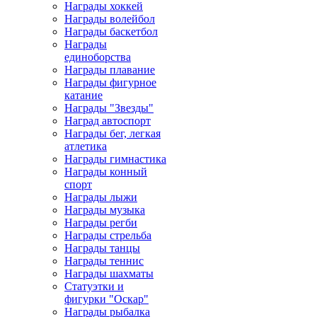
Награды хоккей
Награды волейбол
Награды баскетбол
Награды
единоборства
Награды плавание
Награды фигурное
катание
Награды "Звезды"
Наград автоспорт
Награды бег, легкая
атлетика
Награды гимнастика
Награды конный
спорт
Награды лыжи
Награды музыка
Награды регби
Награды стрельба
Награды танцы
Награды теннис
Награды шахматы
Статуэтки и
фигурки "Оскар"
Награды рыбалка