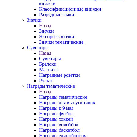
книжки
Классификационные книжки
Разрядные знаки
Значки
Назад
Значки
Экспресс-значки
Значки тематические
Сувениры
Назад
Сувениры
Брелоки
Магниты
Наградные розетки
Ручки
Награды тематические
Назад
Награды тематические
Награды для выпускников
Награды к 9 мая
Награды футбол
Награды хоккей
Награды волейбол
Награды баскетбол
Награды единоборства