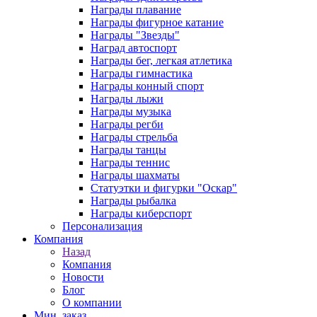
Награды плавание
Награды фигурное катание
Награды "Звезды"
Наград автоспорт
Награды бег, легкая атлетика
Награды гимнастика
Награды конный спорт
Награды лыжи
Награды музыка
Награды регби
Награды стрельба
Награды танцы
Награды теннис
Награды шахматы
Статуэтки и фигурки "Оскар"
Награды рыбалка
Награды киберспорт
Персонализация
Компания
Назад
Компания
Новости
Блог
О компании
Мин. заказ