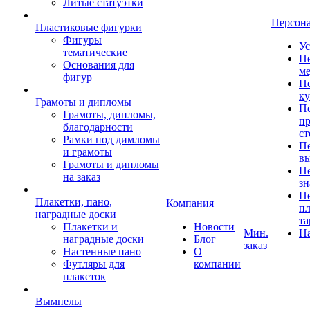
Литые статуэтки
Персон
Пластиковые фигурки
Фигуры
Ус
тематические
Пе
Основания для
ме
фигур
Пе
к
Грамоты и дипломы
Пе
Грамоты, дипломы,
пр
благодарности
ст
Рамки под димломы
Пе
и грамоты
в
Грамоты и дипломы
Пе
на заказ
зн
Пе
Плакетки, пано,
Компания
пл
наградные доски
та
Плакетки и
Новости
Мин.
Н
наградные доски
Блог
заказ
Настенные пано
О
Футляры для
компании
плакеток
Вымпелы