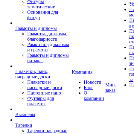
Фигуры
Ус
тематические
Пе
Основания для
ме
фигур
Пе
к
Грамоты и дипломы
Пе
Грамоты, дипломы,
пр
благодарности
ст
Рамки под димломы
Пе
и грамоты
в
Грамоты и дипломы
Пе
на заказ
зн
Пе
Плакетки, пано,
Компания
пл
наградные доски
та
Плакетки и
Новости
Мин.
Н
наградные доски
Блог
заказ
Настенные пано
О
Футляры для
компании
плакеток
Вымпелы
Тарелки
Тарелки наградные