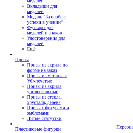
медалей
Вкладыши для
медалей
Медаль "За особые
успехи в учении"
Футляры для
медалей и знаков
Удостоверения для
медалей
Ещё
Призы
Призы из акрила по
форме на заказ
Призы из металла с
УФ-печатью
Призы из акрила
универсальные
Призы из стекла,
хрусталя, дерева
Призы с фигурами и
эмблемами
Литые статуэтки
Персон
Пластиковые фигурки