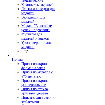
тематические
Комплекты медалей
Ленты и колодки для
медалей
Вкладыши для
медалей
Медаль "За особые
успехи в учении"
Футляры для
медалей и знаков
Удостоверения для
медалей
Ещё
Призы
Призы из акрила по
форме на заказ
Призы из металла с
УФ-печатью
Призы из акрила
универсальные
Призы из стекла,
хрусталя, дерева
Призы с фигурами и
эмблемами