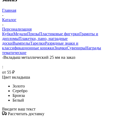
Главная
-
Каталог
-
Персонализация
Кубки
Медали
Призы
Пластиковые фигурки
Грамоты и
дипломы
Плакетки, пано, наградные
доски
Вымпелы
Тарелки
Разрядные знаки и
классификационные книжки
Значки
Сувениры
Награды
тематические
-
Вкладыш металлический 25 мм на заказ
:
от
55 ₽
Цвет вкладыша
Золото
Серебро
Бронза
Белый
Введите ваш текст
Рассчитать доставку